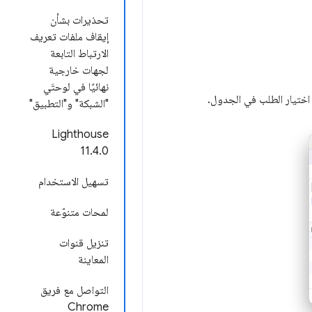
تحذيرات بشأن
إيقاف ملفات تعريف
الارتباط التابعة
لجهات خارجية
نهائيًا في لوحتَي
اختيار الطلب في الجدول.
"الشبكة" و"التطبيق"
‫Lighthouse
11.4.0
تسهيل الاستخدام
لمحات متنوّعة
تنزيل قنوات
المعاينة
التواصل مع فريق
Chrome