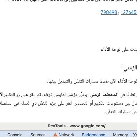
127645
و
798498
.
ينات على لوحة
الأداء
.
لزمني"
لوحة
الأداء
الآن ضبط مسارات التنقّل والتبديل بينها.
نطاقًا في
المخطط الزمني
، ومرِّر مؤشر الماوس فوقه، ثم انقر على زر التكبير
N ملي ثا
تقال بين مستويات التكبير أو التصغير، انقر على جزء التنقّل ذي الصلة في السلسل
مل مسارات التنقّل.