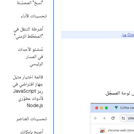
"نسخ" المحسّنة
تحسينات الأداء
أشرطة التنقل في
.
"المخطّط الزمني"
مُنشئو الأحداث
في المسار
الرئيسي
قائمة اختيار مثيل
جهاز افتراضي في
رمز JavaScript
ى لوحة
المسجّل
.
لأدوات مطوّري
Node.js
تحسينات العناصر
أصبح بإمكانك