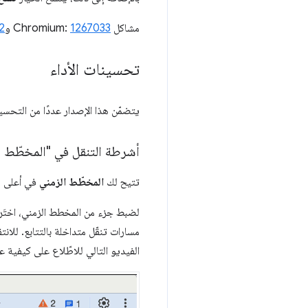
مشاكل Chromium:
1267033
و
2
تحسينات الأداء
يتضمّن هذا الإصدار عددًا من التحس
أشرطة التنقل في "المخطّط ا
تتيح لك
المخطّط الزمني
في أعلى 
لضبط جزء من المخطط الزمني، اختَر 
مسارات تنقّل متداخلة بالتتابع. للان
الفيديو التالي للاطّلاع على كيفية ع