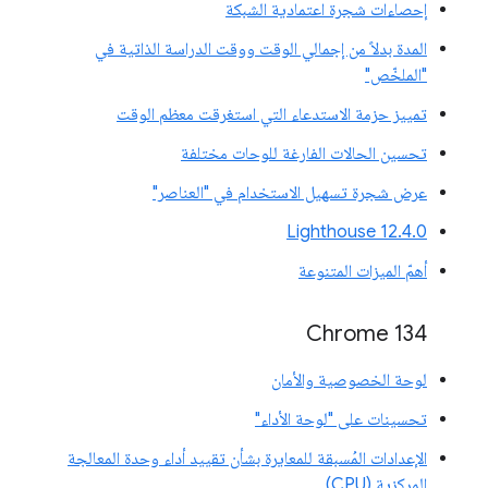
إحصاءات شجرة اعتمادية الشبكة
المدة بدلاً من إجمالي الوقت ووقت الدراسة الذاتية في
"الملخّص"
تمييز حزمة الاستدعاء التي استغرقت معظم الوقت
تحسين الحالات الفارغة للوحات مختلفة
عرض شجرة تسهيل الاستخدام في "العناصر"
‫Lighthouse 12.4.0
أهمّ الميزات المتنوعة
‫Chrome 134
لوحة الخصوصية والأمان
تحسينات على "لوحة الأداء"
الإعدادات المُسبقة للمعايرة بشأن تقييد أداء وحدة المعالجة
المركزية (CPU)