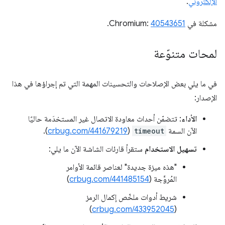
الإلكتروني
.
مشكلة في Chromium:
40543651
.
لمحات متنوّعة
في ما يلي بعض الإصلاحات والتحسينات المهمة التي تم إجراؤها في هذا
الإصدار:
الأداء
: تتضمّن أحداث معاودة الاتصال غير المستخدَمة حاليًا
الآن السمة
timeout
(
crbug.com/441679219
).
تسهيل الاستخدام
ستقرأ قارئات الشاشة الآن ما يلي:
"هذه ميزة جديدة" لعناصر قائمة الأوامر
المُروَّجة (
crbug.com/441485154
)
شريط أدوات ملخّص إكمال الرمز
)
crbug.com/433952045
(