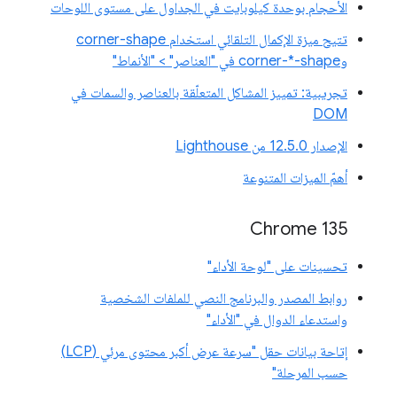
الأحجام بوحدة كيلوبايت في الجداول على مستوى اللوحات
تتيح ميزة الإكمال التلقائي استخدام corner-shape
وcorner-*-shape في "العناصر" > "الأنماط"
تجريبية: تمييز المشاكل المتعلّقة بالعناصر والسمات في
DOM
الإصدار 12.5.0 من Lighthouse
أهمّ الميزات المتنوعة
Chrome 135
تحسينات على "لوحة الأداء"
روابط المصدر والبرنامج النصي للملفات الشخصية
واستدعاء الدوال في "الأداء"
إتاحة بيانات حقل "سرعة عرض أكبر محتوى مرئي (LCP)
حسب المرحلة"