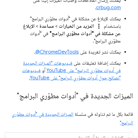
يمكنك إرسال الملاحظات وطلبات الميزات إلينا على
.
crbug.com
يمكنك الإبلاغ عن مشكلة في "أدوات مطوّري البرامج"
more_vert
باستخدام
المزيد من الخيارات
>
مساعدة
>
الإبلاغ
عن مشكلة في "أدوات مطوّري البرامج"
في "أدوات
مطوّري البرامج".
يمكنك نشر تغريدة على
‎@ChromeDevTools
.
يمكنك إضافة تعليقات على
فيديوهات "الميزات الجديدة
في أدوات مطوّري البرامج" على YouTube
أو
فيديوهات
"نصائح حول أدوات مطوّري البرامج" على YouTube
.
الميزات الجديدة في "أدوات مطوّري البرامج"
قائمة بكل ما تم تناوله في سلسلة
الميزات الجديدة في "أدوات مطوّري
البرامج"