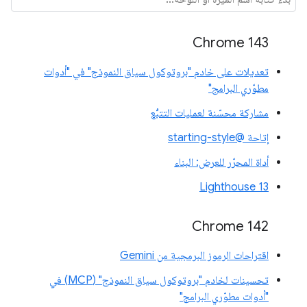
Chrome 143
تعديلات على خادم "بروتوكول سياق النموذج" في "أدوات
مطوّري البرامج"
مشاركة محسّنة لعمليات التتبُّع
إتاحة @starting-style
أداة المحرّر للعرض: البناء
Lighthouse 13
Chrome 142
اقتراحات الرموز البرمجية من Gemini
تحسينات لخادم "بروتوكول سياق النموذج" (MCP) في
"أدوات مطوّري البرامج"