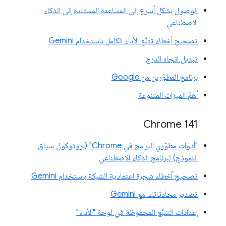
الوصول بشكل أسرع إلى المساعدة المستندة إلى الذكاء
الاصطناعي
تصحيح أخطاء تتبُّع الأداء الكامل باستخدام Gemini
تبديل اتجاه الدرج
برنامج المطوّرين من Google
أهمّ الميزات المتنوعة
‫Chrome 141
"أدوات مطوّري البرامج في Chrome" (بروتوكول سياق
النموذج) لبرنامج الذكاء الاصطناعي
تصحيح أخطاء شجرة اعتمادية الشبكة باستخدام Gemini
تصدير محادثاتك مع Gemini
إعدادات التتبُّع المحفوظة في لوحة "الأداء"