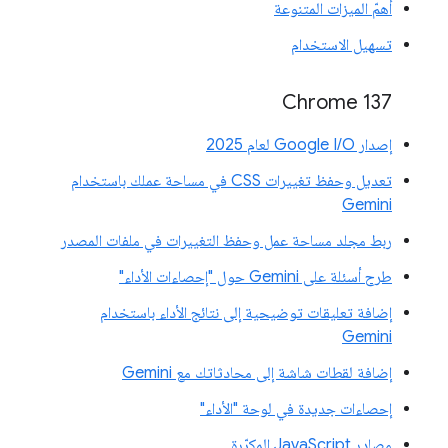
أهمّ الميزات المتنوعة
تسهيل الاستخدام
‫Chrome 137
إصدار Google I/O لعام 2025
تعديل وحفظ تغييرات CSS في مساحة عملك باستخدام
Gemini
ربط مجلد مساحة عمل وحفظ التغييرات في ملفات المصدر
طرح أسئلة على Gemini حول "إحصاءات الأداء"
إضافة تعليقات توضيحية إلى نتائج الأداء باستخدام
Gemini
إضافة لقطات شاشة إلى محادثاتك مع Gemini
إحصاءات جديدة في لوحة "الأداء"
مصادر JavaScript المكرّرة