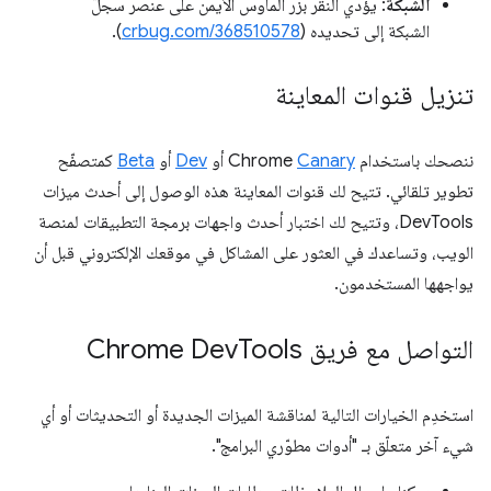
الشبكة
: يؤدي النقر بزر الماوس الأيمن على عنصر سجلّ
الشبكة إلى تحديده (
crbug.com/368510578
).
تنزيل قنوات المعاينة
ننصحك باستخدام Chrome
Canary
أو
Dev
أو
Beta
كمتصفّح
تطوير تلقائي. تتيح لك قنوات المعاينة هذه الوصول إلى أحدث ميزات
DevTools، وتتيح لك اختبار أحدث واجهات برمجة التطبيقات لمنصة
الويب، وتساعدك في العثور على المشاكل في موقعك الإلكتروني قبل أن
يواجهها المستخدمون.
التواصل مع فريق Chrome Dev
Tools
استخدِم الخيارات التالية لمناقشة الميزات الجديدة أو التحديثات أو أي
شيء آخر متعلّق بـ "أدوات مطوّري البرامج".