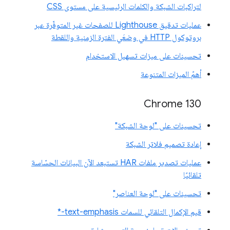
لتراكبات الشبكة والكلمات الرئيسية على مستوى CSS
عمليات تدقيق Lighthouse للصفحات غير المتوفّرة عبر
بروتوكول HTTP في وضعَي الفترة الزمنية واللقطة
تحسينات على ميزات تسهيل الاستخدام
أهمّ الميزات المتنوعة
Chrome 130
تحسينات على "لوحة الشبكة"
إعادة تصميم فلاتر الشبكة
عمليات تصدير ملفات HAR تستبعد الآن البيانات الحسّاسة
تلقائيًا
تحسينات على "لوحة العناصر"
قيم الإكمال التلقائي للسمات text-emphasis-*