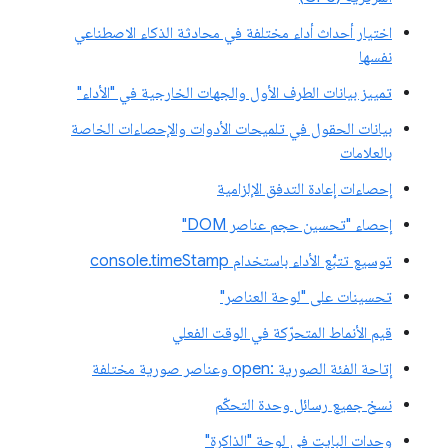
اختيار أحداث أداء مختلفة في محادثة الذكاء الاصطناعي
نفسها
تمييز بيانات الطرف الأول والجهات الخارجية في "الأداء"
بيانات الحقول في تلميحات الأدوات والإحصاءات الخاصة
بالعلامات
إحصاءات إعادة التدفق الإلزامية
إحصاء "تحسين حجم عناصر DOM"
توسيع تتبُّع الأداء باستخدام console.timeStamp
تحسينات على "لوحة العناصر"
قيم الأنماط المتحرّكة في الوقت الفعلي
إتاحة الفئة الصورية :open وعناصر صورية مختلفة
نسخ جميع رسائل وحدة التحكّم
وحدات البايت في لوحة "الذاكرة"