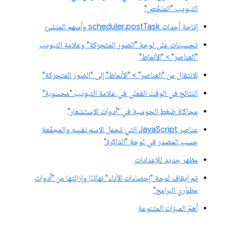
التبويب "الملخّص"
إتاحة أحداث scheduler.postTask وأسهم المنشئ
تحسينات على لوحة "الصور المتحركة" وعلامة التبويب
"العناصر" > "الأنماط"
الانتقال من "العناصر" > "الأنماط" إلى "الصور المتحركة"
النتائج في الوقت الفعلي في علامة التبويب "محسوبة"
محاكاة ضغط الحوسبة في "أدوات الاستشعار"
عناصر JavaScript التي تحمل الاسم نفسه والمجمّعة
حسب المصدر في لوحة "الذاكرة"
مظهر جديد للإعدادات
تم إيقاف لوحة "إحصاءات الأداء" نهائيًا وإزالتها من "أدوات
مطوّري البرامج"
أهمّ الميزات المتنوعة