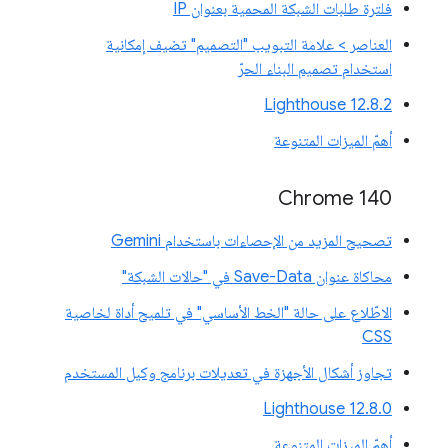
فلترة طلبات الشبكة المحمية بعنوان IP
العناصر > علامة التبويب "التصميم" تضيف إمكانية
استخدام تصميم البناء الحرّ
‫Lighthouse 12.8.2
أهمّ الميزات المتنوعة
Chrome 140
تصحيح المزيد من الإحصاءات باستخدام Gemini
محاكاة عنوان Save-Data في "حالات الشبكة"
الاطّلاع على حالة "الخط الأساسي" في تلميح أداة لخاصية
CSS
تجاوز أشكال الأجهزة في تعديلات برنامج وكيل المستخدم
‫Lighthouse 12.8.0
أهمّ الميزات المتنوعة