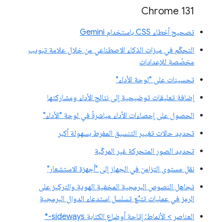
Chrome 131
تصحيح أخطاء CSS باستخدام Gemini
التحكّم في ميزات الذكاء الاصطناعي من خلال علامة تبويب
مخصّصة للإعدادات
تحسينات على "لوحة الأداء"
إضافة تعليقات توضيحية إلى نتائج الأداء ومشاركتها
الحصول على إحصاءات الأداء مباشرةً في لوحة "الأداء"
تحديد حالات تغيير التنسيق المفرط بسهولة أكبر
تحديد الصور المتحركة غير المركّبة
نقل مستوى التزامن في الجهاز إلى "أجهزة الاستشعار"
تجاهل النصوص البرمجية المخفية الهوية والتركيز على
الرمز في عمليات تتبُّع تسلسل استدعاء الدوال البرمجية
العناصر > الأنماط: إتاحة أوضاع الكتابة sideways-*