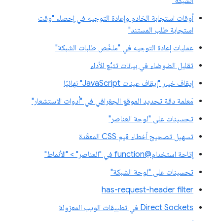
الشبكة"
أوقات استجابة الخادم وإعادة التوجيه في إحصاء "وقت
استجابة طلب المستند"
عمليات إعادة التوجيه في "ملخّص طلبات الشبكة"
تقليل الضوضاء في بيانات تتبُّع الأداء
إيقاف خيار "إيقاف عينات JavaScript" نهائيًا
مَعلمة دقة تحديد الموقع الجغرافي في "أدوات الاستشعار"
تحسينات على "لوحة العناصر"
تسهيل تصحيح أخطاء قيم CSS المعقّدة
إتاحة استخدام@function في "العناصر" > "الأنماط"
تحسينات على "لوحة الشبكة"
has-request-header filter
Direct Sockets في تطبيقات الويب المعزولة