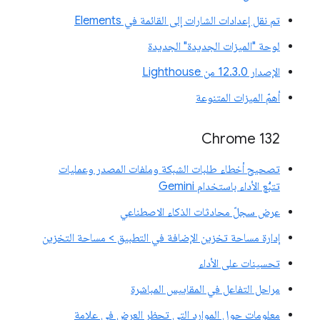
تم نقل إعدادات الشارات إلى القائمة في Elements
لوحة "الميزات الجديدة" الجديدة
الإصدار 12.3.0 من Lighthouse
أهمّ الميزات المتنوعة
Chrome 132
تصحيح أخطاء طلبات الشبكة وملفات المصدر وعمليات
تتبُّع الأداء باستخدام Gemini
عرض سجلّ محادثات الذكاء الاصطناعي
إدارة مساحة تخزين الإضافة في التطبيق > مساحة التخزين
تحسينات على الأداء
مراحل التفاعل في المقاييس المباشرة
معلومات حول الموارد التي تحظر العرض في علامة