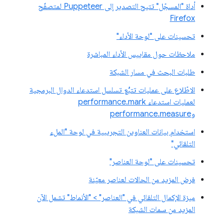
أداة "المسجّل" تتيح التصدير إلى Puppeteer لمتصفّح
Firefox
تحسينات على "لوحة الأداء"
ملاحظات حول مقاييس الأداء المباشرة
طلبات البحث في مسار الشبكة
الاطّلاع على عمليات تتبُّع تسلسل استدعاء الدوال البرمجية
لعمليات استدعاء performance.mark
وperformance.measure
استخدام بيانات العناوين التجريبية في لوحة "الملء
التلقائي"
تحسينات على "لوحة العناصر"
فرض المزيد من الحالات لعناصر معيّنة
ميزة الإكمال التلقائي في "العناصر" > "الأنماط" تشمل الآن
المزيد من سمات الشبكة