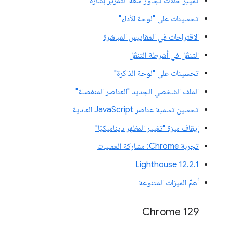
تمييز حالات تجاوز سعة التمرير بشارة
تحسينات على "لوحة الأداء"
الاقتراحات في المقاييس المباشرة
التنقّل في أشرطة التنقّل
تحسينات على "لوحة الذاكرة"
الملف الشخصي الجديد "العناصر المنفصلة"
تحسين تسمية عناصر JavaScript العادية
إيقاف ميزة "تغيير المظهر ديناميكيًا"
تجربة Chrome: مشاركة العمليات
‫Lighthouse 12.2.1
أهمّ الميزات المتنوعة
Chrome 129