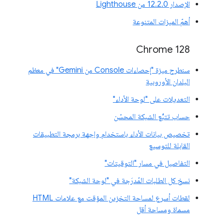
الإصدار 12.2.0 من Lighthouse
أهمّ الميزات المتنوعة
‫Chrome 128
سنطرح ميزة "إحصاءات Console من Gemini" في معظم
البلدان الأوروبية
التعديلات على "لوحة الأداء"
حساب تتبُّع الشبكة المحسّن
تخصيص بيانات الأداء باستخدام واجهة برمجة التطبيقات
القابلة للتوسيع
التفاصيل في مسار "التوقيتات"
نسخ كل الطلبات المُدرَجة في "لوحة الشبكة"
لقطات أسرع لمساحة التخزين المؤقت مع علامات HTML
مسماة ومساحة أقل