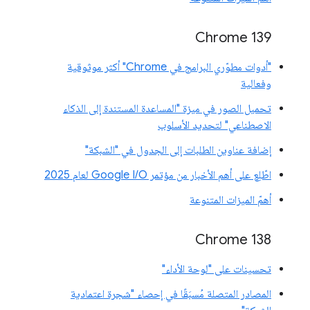
‫Chrome 139
"أدوات مطوّري البرامج في Chrome" أكثر موثوقية
وفعالية
تحميل الصور في ميزة "المساعدة المستندة إلى الذكاء
الاصطناعي" لتحديد الأسلوب
إضافة عناوين الطلبات إلى الجدول في "الشبكة"
اطّلِع على أهم الأخبار من مؤتمر Google I/O لعام 2025
أهمّ الميزات المتنوعة
‫Chrome 138
تحسينات على "لوحة الأداء"
المصادر المتصلة مُسبَقًا في إحصاء "شجرة اعتمادية