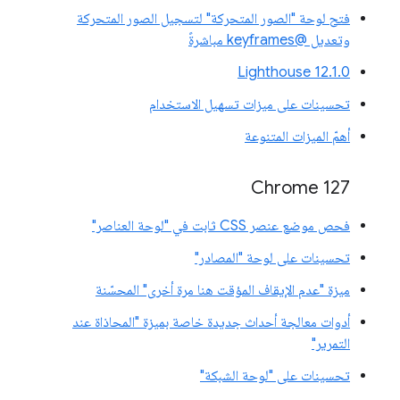
فتح لوحة "الصور المتحركة" لتسجيل الصور المتحركة
وتعديل @keyframes مباشرةً
‫Lighthouse 12.1.0
تحسينات على ميزات تسهيل الاستخدام
أهمّ الميزات المتنوعة
‫Chrome 127
فحص موضع عنصر CSS ثابت في "لوحة العناصر"
تحسينات على لوحة "المصادر"
ميزة "عدم الإيقاف المؤقت هنا مرة أخرى" المحسّنة
أدوات معالجة أحداث جديدة خاصة بميزة "المحاذاة عند
التمرير"
تحسينات على "لوحة الشبكة"