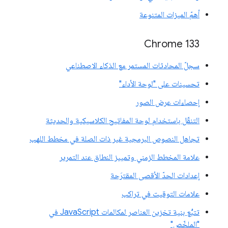
أهمّ الميزات المتنوعة
‫Chrome 133
سجلّ المحادثات المستمر مع الذكاء الاصطناعي
تحسينات على "لوحة الأداء"
إحصاءات عرض الصور
التنقّل باستخدام لوحة المفاتيح الكلاسيكية والحديثة
تجاهل النصوص البرمجية غير ذات الصلة في مخطط اللهب
علامة المخطط الزمني وتمييز النطاق عند التمرير
إعدادات الحدّ الأقصى المقترَحة
علامات التوقيت في تراكب
تتبُّع بنية تخزين العناصر لمكالمات JavaScript في
"الملخّص"