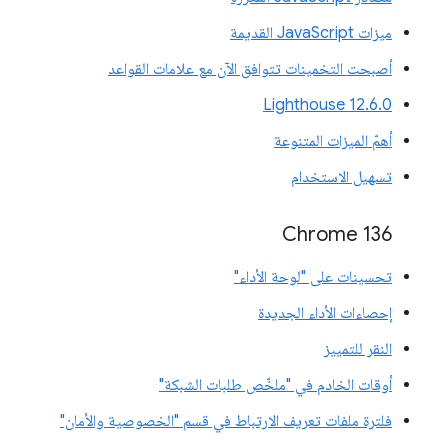
ميزات JavaScript القديمة
أصبحت التخمينات تتوافق الآن مع علامات القواعد
‫Lighthouse 12.6.0
أهمّ الميزات المتنوعة
تسهيل الاستخدام
Chrome 136
تحسينات على "لوحة الأداء"
إحصاءات الأداء الجديدة
النقر للتمييز
أوقات الخادم في "ملخّص طلبات الشبكة"
فلترة ملفات تعريف الارتباط في قسم "الخصوصية والأمان"