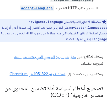
عنوان طلب HTTP الخاص بـ
Accept-Language
ملاحظة:
لا تظهر التعديلات على
navigator.language
و
على الفور، بل تظهر بعد الانتقال إلى صفحة أخرى أو إعادة
navigator.languages
تحميل الصفحة. لا تظهر التغييرات التي يتم إجراؤها على عنوان HTTP الخاص بـ
Accept-
إلا في الطلبات اللاحقة.
Language
يمكنك الاطّلاع على
مثال على الرمز البرمجي الذي يعتمد على اللغة
لتجربته بنفسك.
يمكنك إرسال ملاحظات إلى
المشكلة رقم ‎1051822 في Chromium
.
تصحيح أخطاء "سياسة أداة تضمين المحتوى من
مصادر خارجية" (COEP)