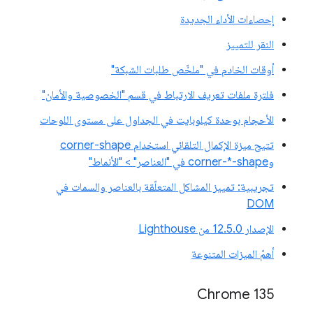
إحصاءات الأداء الجديدة
النقر للتمييز
أوقات الخادم في "ملخّص طلبات الشبكة"
فلترة ملفات تعريف الارتباط في قسم "الخصوصية والأمان"
الأحجام بوحدة كيلوبايت في الجداول على مستوى اللوحات
تتيح ميزة الإكمال التلقائي استخدام corner-shape
وcorner-*-shape في "العناصر" > "الأنماط"
تجريبية: تمييز المشاكل المتعلّقة بالعناصر والسمات في
DOM
الإصدار 12.5.0 من Lighthouse
أهمّ الميزات المتنوعة
Chrome 135