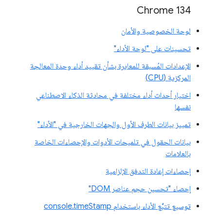
‫Chrome 134
لوحة الخصوصية والأمان
تحسينات على "لوحة الأداء"
الإعدادات المُسبقة للمعايرة بشأن تقييد أداء وحدة المعالجة
المركزية (CPU)
اختيار أحداث أداء مختلفة في محادثة الذكاء الاصطناعي
نفسها
تمييز بيانات الطرف الأول والجهات الخارجية في "الأداء"
بيانات الحقول في تلميحات الأدوات والإحصاءات الخاصة
بالعلامات
إحصاءات إعادة التدفق الإلزامية
إحصاء "تحسين حجم عناصر DOM"
توسيع تتبُّع الأداء باستخدام console.timeStamp