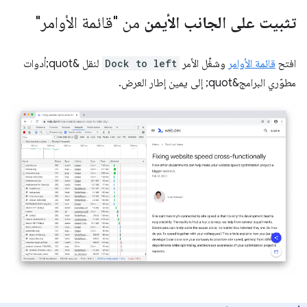
تثبيت على الجانب الأيمن
من "قائمة الأوامر"
افتح
قائمة الأوامر
وشغِّل الأمر
Dock to left
لنقل &quot;أدوات
مطوّري البرامج&quot; إلى يمين إطار العرض.