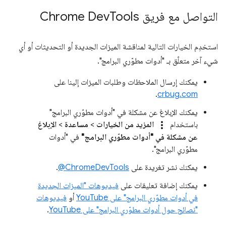
التواصل مع فريق Chrome Dev
Tools
استخدِم الخيارات التالية لمناقشة الميزات الجديدة أو التحديثات أو أي
شيء آخر متعلّق بـ "أدوات مطوّري البرامج".
يمكنك إرسال الملاحظات وطلبات الميزات إلينا على
.
crbug.com
يمكنك الإبلاغ عن مشكلة في "أدوات مطوّري البرامج"
more_vert
باستخدام
المزيد من الخيارات
>
مساعدة
>
الإبلاغ
عن مشكلة في "أدوات مطوّري البرامج"
في "أدوات
مطوّري البرامج".
يمكنك نشر تغريدة على
‎@ChromeDevTools
.
يمكنك إضافة تعليقات على
فيديوهات "الميزات الجديدة
في أدوات مطوّري البرامج" على YouTube
أو
فيديوهات
"نصائح حول أدوات مطوّري البرامج" على YouTube
.