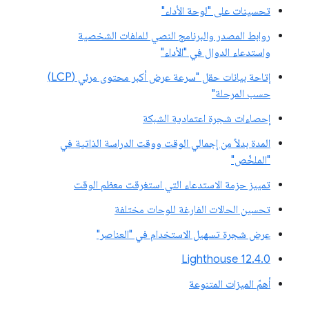
تحسينات على "لوحة الأداء"
روابط المصدر والبرنامج النصي للملفات الشخصية
واستدعاء الدوال في "الأداء"
إتاحة بيانات حقل "سرعة عرض أكبر محتوى مرئي (LCP)
حسب المرحلة"
إحصاءات شجرة اعتمادية الشبكة
المدة بدلاً من إجمالي الوقت ووقت الدراسة الذاتية في
"الملخّص"
تمييز حزمة الاستدعاء التي استغرقت معظم الوقت
تحسين الحالات الفارغة للوحات مختلفة
عرض شجرة تسهيل الاستخدام في "العناصر"
‫Lighthouse 12.4.0
أهمّ الميزات المتنوعة