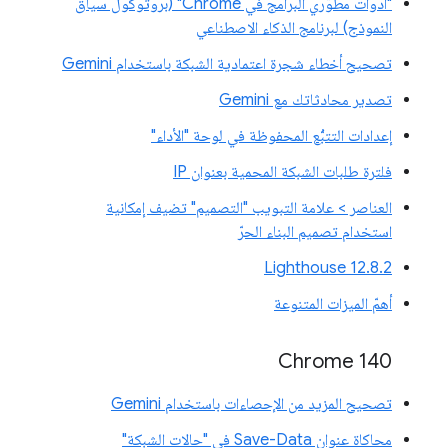
"أدوات مطوّري البرامج في Chrome" (بروتوكول سياق
النموذج) لبرنامج الذكاء الاصطناعي
تصحيح أخطاء شجرة اعتمادية الشبكة باستخدام Gemini
تصدير محادثاتك مع Gemini
إعدادات التتبُّع المحفوظة في لوحة "الأداء"
فلترة طلبات الشبكة المحمية بعنوان IP
العناصر > علامة التبويب "التصميم" تضيف إمكانية
استخدام تصميم البناء الحرّ
‫Lighthouse 12.8.2
أهمّ الميزات المتنوعة
Chrome 140
تصحيح المزيد من الإحصاءات باستخدام Gemini
محاكاة عنوان Save-Data في "حالات الشبكة"