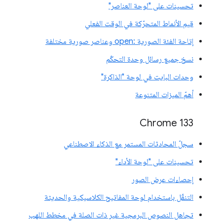
تحسينات على "لوحة العناصر"
قيم الأنماط المتحرّكة في الوقت الفعلي
إتاحة الفئة الصورية :open وعناصر صورية مختلفة
نسخ جميع رسائل وحدة التحكّم
وحدات البايت في لوحة "الذاكرة"
أهمّ الميزات المتنوعة
‫Chrome 133
سجلّ المحادثات المستمر مع الذكاء الاصطناعي
تحسينات على "لوحة الأداء"
إحصاءات عرض الصور
التنقّل باستخدام لوحة المفاتيح الكلاسيكية والحديثة
تجاهل النصوص البرمجية غير ذات الصلة في مخطط اللهب