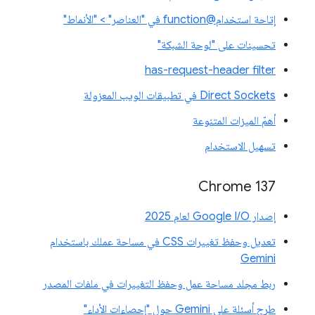
إتاحة استخدام@function في "العناصر" > "الأنماط"
تحسينات على "لوحة الشبكة"
has-request-header filter
Direct Sockets في تطبيقات الويب المعزولة
أهمّ الميزات المتنوعة
تسهيل الاستخدام
‫Chrome 137
إصدار Google I/O لعام 2025
تعديل وحفظ تغييرات CSS في مساحة عملك باستخدام
Gemini
ربط مجلد مساحة عمل وحفظ التغييرات في ملفات المصدر
طرح أسئلة على Gemini حول "إحصاءات الأداء"