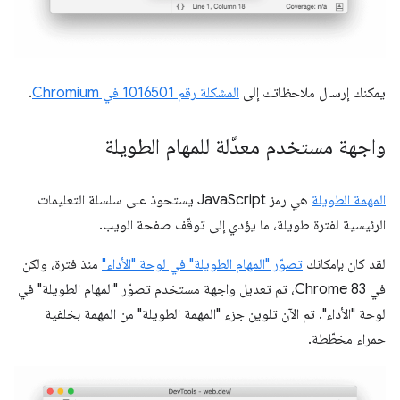
يمكنك إرسال ملاحظاتك إلى
المشكلة رقم ‎1016501 في Chromium
.
واجهة مستخدم معدَّلة للمهام الطويلة
المهمة الطويلة
هي رمز JavaScript يستحوذ على سلسلة التعليمات
الرئيسية لفترة طويلة، ما يؤدي إلى توقّف صفحة الويب.
لقد كان بإمكانك
تصوّر "المهام الطويلة" في لوحة "الأداء"
منذ فترة، ولكن
في Chrome 83، تم تعديل واجهة مستخدم تصوّر "المهام الطويلة" في
لوحة "الأداء". تم الآن تلوين جزء "المهمة الطويلة" من المهمة بخلفية
حمراء مخطّطة.