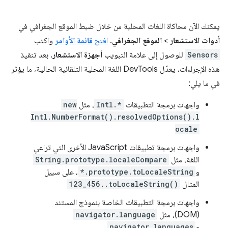
يمكنك الآن محاكاة اللغات المحلية من خلال ضبط الموقع الجغرافي في
أدوات الاستشعار
>
الموقع الجغرافي
.
افتح
قائمة الأوامر
واكتب
Sensors
للوصول إلى علامة التبويب
أجهزة الاستشعار
. بعد تنفيذ
هذه الإجراءات، يعدّل DevTools اللغة المحلية التلقائية الحالية، ما يؤثر
في ما يلي:
واجهات برمجة التطبيقات
Intl.*
، مثل
new
Intl.NumberFormat().resolvedOptions().l
ocale
واجهات برمجة تطبيقات JavaScript الأخرى التي تراعي
اللغة، مثل
String.prototype.localeCompare
و
*.prototype.toLocaleString
، على سبيل
المثال
123_456..toLocaleString()
واجهات برمجة التطبيقات الخاصة بنموذج المستند
(DOM)، مثل
navigator.language
و
navigator.languages