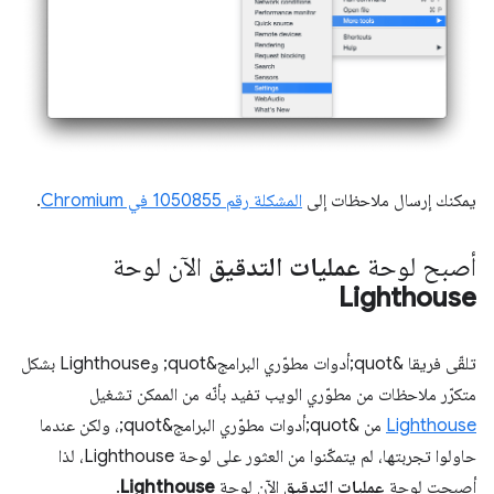
يمكنك إرسال ملاحظات إلى
المشكلة رقم 1050855 في Chromium
.
أصبح لوحة
عمليات التدقيق
الآن لوحة
Lighthouse
تلقّى فريقا &quot;أدوات مطوّري البرامج&quot; وLighthouse بشكل
متكرّر ملاحظات من مطوّري الويب تفيد بأنّه من الممكن تشغيل
Lighthouse
من &quot;أدوات مطوّري البرامج&quot;، ولكن عندما
حاولوا تجربتها، لم يتمكّنوا من العثور على لوحة Lighthouse، لذا
أصبحت لوحة
عمليات التدقيق
الآن لوحة
Lighthouse
.