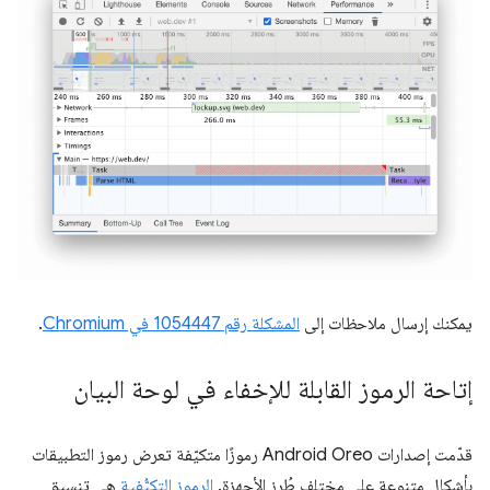
يمكنك إرسال ملاحظات إلى
المشكلة رقم 1054447 في Chromium
.
إتاحة الرموز القابلة للإخفاء في لوحة البيان
قدّمت إصدارات Android Oreo رموزًا متكيّفة تعرض رموز التطبيقات
بأشكال متنوعة على مختلف طُرز الأجهزة.
الرموز التكيُّفية
هي تنسيق