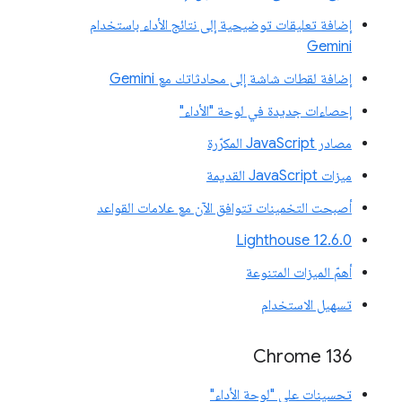
إضافة تعليقات توضيحية إلى نتائج الأداء باستخدام
Gemini
إضافة لقطات شاشة إلى محادثاتك مع Gemini
إحصاءات جديدة في لوحة "الأداء"
مصادر JavaScript المكرّرة
ميزات JavaScript القديمة
أصبحت التخمينات تتوافق الآن مع علامات القواعد
‫Lighthouse 12.6.0
أهمّ الميزات المتنوعة
تسهيل الاستخدام
Chrome 136
تحسينات على "لوحة الأداء"