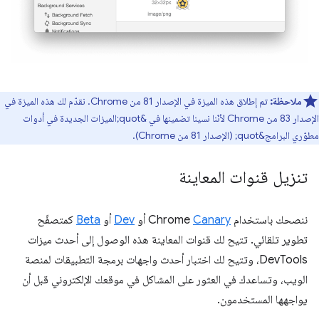
ملاحظة:
تم إطلاق هذه الميزة في الإصدار 81 من Chrome. نقدّم لك هذه الميزة في
الإصدار 83 من Chrome لأنّنا نسينا تضمينها في &quot;الميزات الجديدة في أدوات
مطوّري البرامج&quot; (الإصدار 81 من Chrome).
تنزيل قنوات المعاينة
ننصحك باستخدام Chrome
Canary
أو
Dev
أو
Beta
كمتصفّح
تطوير تلقائي. تتيح لك قنوات المعاينة هذه الوصول إلى أحدث ميزات
DevTools، وتتيح لك اختبار أحدث واجهات برمجة التطبيقات لمنصة
الويب، وتساعدك في العثور على المشاكل في موقعك الإلكتروني قبل أن
يواجهها المستخدمون.