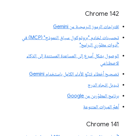
Chrome 142
اقتراحات الرموز البرمجية من Gemini
تحسينات لخادم "بروتوكول سياق النموذج" (MCP) في
"أدوات مطوّري البرامج"
الوصول بشكل أسرع إلى المساعدة المستندة إلى الذكاء
الاصطناعي
تصحيح أخطاء تتبُّع الأداء الكامل باستخدام Gemini
تبديل اتجاه الدرج
برنامج المطوّرين من Google
أهمّ الميزات المتنوعة
‫Chrome 141