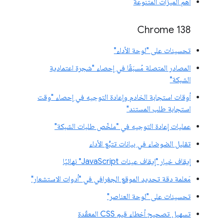
أهمّ الميزات المتنوعة
‫Chrome 138
تحسينات على "لوحة الأداء"
المصادر المتصلة مُسبَقًا في إحصاء "شجرة اعتمادية
الشبكة"
أوقات استجابة الخادم وإعادة التوجيه في إحصاء "وقت
استجابة طلب المستند"
عمليات إعادة التوجيه في "ملخّص طلبات الشبكة"
تقليل الضوضاء في بيانات تتبُّع الأداء
إيقاف خيار "إيقاف عينات JavaScript" نهائيًا
مَعلمة دقة تحديد الموقع الجغرافي في "أدوات الاستشعار"
تحسينات على "لوحة العناصر"
تسهيل تصحيح أخطاء قيم CSS المعقّدة