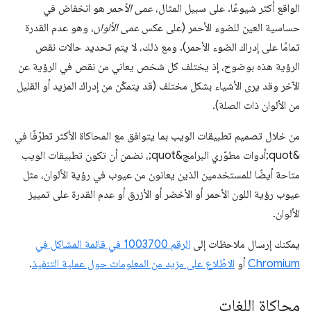
الواقع أكثر شيوعًا. على سبيل المثال،
عمى الأحمر
هو انخفاض في
حساسية العين للضوء الأحمر (على عكس
عمى الألوان
، وهو عدم القدرة
تمامًا على إدراك الضوء الأحمر). ومع ذلك، لا يتم تحديد حالات نقص
الرؤية هذه بوضوح، إذ يختلف كل شخص يعاني من نقص في الرؤية عن
الآخر وقد يرى الأشياء بشكل مختلف (قد يتمكّن من إدراك المزيد أو القليل
من الألوان ذات الصلة).
من خلال تصميم تطبيقات الويب بما يتوافق مع المحاكاة الأكثر تطرّفًا في
&quot;أدوات مطوّري البرامج&quot;، نضمن أن تكون تطبيقات الويب
متاحة أيضًا للمستخدمين الذين يعانون من عيوب في رؤية الألوان، مثل
عيوب رؤية اللون الأحمر أو الأخضر أو الأزرق أو عدم القدرة على تمييز
الألوان.
يمكنك إرسال ملاحظات إلى
الرقم ‎1003700 في قائمة المشاكل في
Chromium
أو
الاطّلاع على مزيد من المعلومات حول عملية التنفيذ
.
محاكاة اللغات