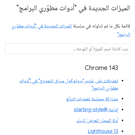
الميزات الجديدة في "أدوات مطوّري البرامج"
قائمة بكل ما تم تناوله في سلسلة
الميزات الجديدة في "أدوات مطوّري
البرامج"
Chrome 143
تعديلات على خادم "بروتوكول سياق النموذج" في "أدوات
مطوّري البرامج"
مشاركة محسّنة لعمليات التتبُّع
إتاحة @starting-style
أداة المحرّر للعرض: البناء
Lighthouse 13