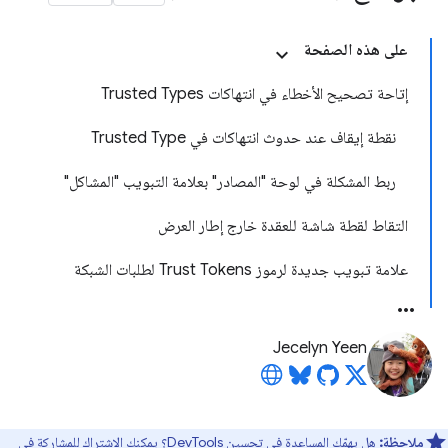
على هذه الصفحة
إتاحة تصحيح الأخطاء في انتهاكات Trusted Types
نقطة إيقاف عند حدوث انتهاكات في Trusted Type
ربط المشكلة في لوحة "المصادر" بعلامة التبويب "المشاكل"
التقاط لقطة شاشة للعقدة خارج إطار العرض
علامة تبويب جديدة لرموز Trust Tokens لطلبات الشبكة
Jecelyn Yeen
ملاحظة:
هل يهمّك المساعدة في تحسين DevTools؟ يمكنك الاشتراك للمشاركة في