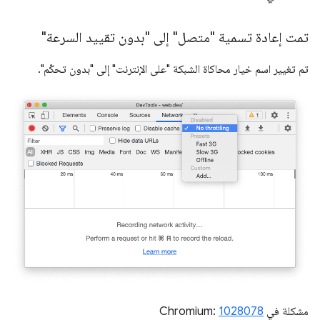
تمت إعادة تسمية "متصل" إلى "بدون تقييد السرعة"
تم تغيير اسم خيار محاكاة الشبكة "على الإنترنت" إلى "بدون تحكّم".
مشكلة في Chromium:
1028078