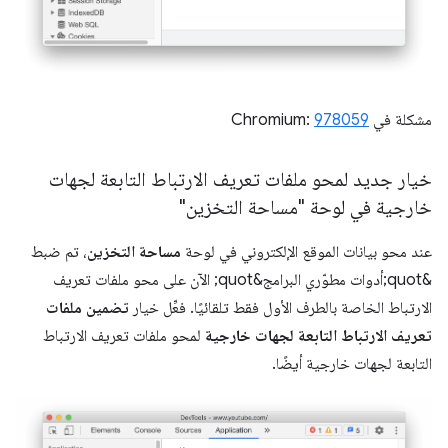
مشكلة في Chromium:
978059
خيار جديد لمحو ملفات تعريف الارتباط التابعة لجهات
خارجية في لوحة "مساحة التخزين"
عند محو بيانات الموقع الإلكتروني في لوحة
مساحة التخزين
، تم ضبط
&quot;أدوات مطوّري البرامج&quot; الآن على محو ملفات تعريف
الارتباط الخاصة بالطرف الأول فقط تلقائيًا. فعِّل خيار
تضمين ملفات
تعريف الارتباط التابعة لجهات خارجية
لمحو ملفات تعريف الارتباط
التابعة لجهات خارجية أيضًا.