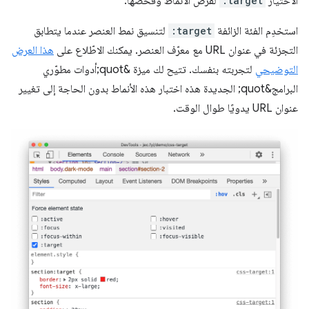
الاختيار
:target
لفرض الأنماط وفحصها.
استخدِم الفئة الزائفة
:target
لتنسيق نمط العنصر عندما يتطابق
التجزئة في عنوان URL مع معرّف العنصر. يمكنك الاطّلاع على
هذا العرض
التوضيحي
لتجربته بنفسك. تتيح لك ميزة &quot;أدوات مطوّري
البرامج&quot; الجديدة هذه اختبار هذه الأنماط بدون الحاجة إلى تغيير
عنوان URL يدويًا طوال الوقت.