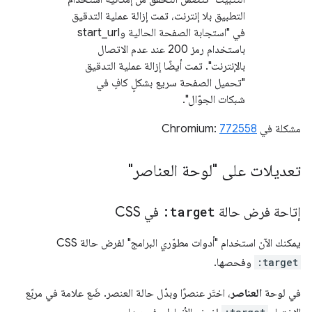
التطبيق بلا إنترنت، تمت إزالة عملية التدقيق
في "استجابة الصفحة الحالية وstart_url
باستخدام رمز 200 عند عدم الاتصال
بالإنترنت". تمت أيضًا إزالة عملية التدقيق
"تحميل الصفحة سريع بشكلٍ كافٍ في
شبكات الجوّال".
مشكلة في Chromium:
772558
تعديلات على "لوحة العناصر"
إتاحة فرض حالة
:target
في CSS
يمكنك الآن استخدام "أدوات مطوّري البرامج" لفرض حالة CSS
:target
وفحصها.
في لوحة
العناصر
، اختَر عنصرًا وبدّل حالة العنصر. ضَع علامة في مربّع