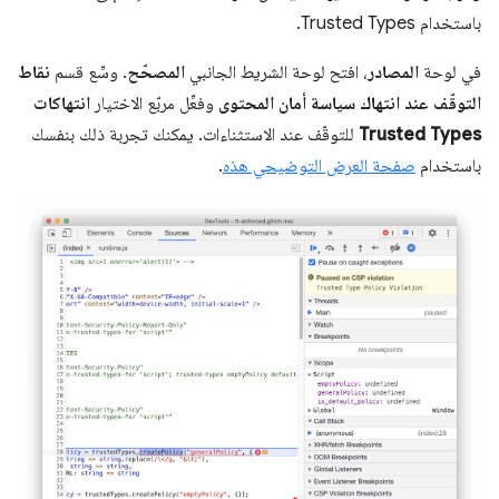
باستخدام Trusted Types.
في لوحة
المصادر
، افتح لوحة الشريط الجانبي
المصحّح
. وسِّع قسم
نقاط
التوقّف عند انتهاك سياسة أمان المحتوى
وفعِّل مربّع الاختيار
انتهاكات
Trusted Types
للتوقّف عند الاستثناءات. يمكنك تجربة ذلك بنفسك
باستخدام
صفحة العرض التوضيحي هذه
.