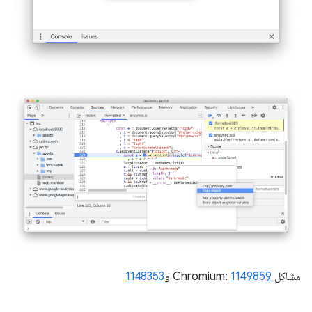
مشاكل Chromium:
1149859
و
1148353