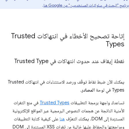
برنامج "البحث في سلوكيات المستخدمين" من Google هنا
.
إتاحة تصحيح الأخطاء في انتهاكات Trusted
Types
نقطة إيقاف عند حدوث انتهاكات في Trusted Type
يمكنك الآن ضبط نقاط توقّف ورصد الاستثناءات في انتهاكات Trusted
Types في لوحة
المصادر
.
تساعدك واجهة برمجة التطبيقات
Trusted Types
في منع الثغرات
الأمنية الناتجة عن هجمات النصوص البرمجية عبر المواقع الإلكترونية
المستنِدة إلى DOM. يمكنك التعرّف
هنا
على كيفية كتابة التطبيقات
ومراجعتها والحفاظ عليها خالية من ثغرات XSS المستنِدة إلى DOM