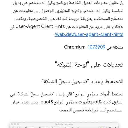
إنّ حقول معلومات العميل الخاصة ببرنامج وكيل المستخدم هي بديل
لسلسلة وكيل المستخدم، وتتيح للمطوّرين الوصول إلى معلومات عن
متصفّح المستخدم بطريقة مريحة تحافظ على الخصوصية. يمكنك
الاطّلاع على مزيد من المعلومات عن User-Agent Client Hints في
.
web.dev/user-agent-client-hints/
مشكلة في Chromium:
1073909
تعديلات على "لوحة الشبكة"
الاحتفاظ بإعداد "تسجيل سجلّ الشبكة"
تحتفظ "أدوات مطوّري البرامج" الآن بإعداد "تسجيل سجلّ الشبكة". في
السابق، كانت &quot;أدوات مطوّري البرامج&quot; تعيد ضبط خيار
المستخدم كلما تم إعادة تحميل الصفحة.