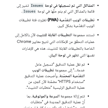
المشاكل التي تم تسجيلها في لوحة
Issues
تشير إلى
قائمة بالمشاكل التي لم يتم حلّها في لوحة
Issues
.
تطبيقات الويب التقدّمية (PWA)
تغيّرت فئة تطبيقات
الويب التقدّمية بشكل كبير.
تستند مجموعة
التطبيقات القابلة للتثبيت
الآن بالكامل إلى
عمليات التحقّق من الإمكانات التي تتيح معايير Chrome
الخاصة بالتطبيقات القابلة للتثبيت. هذه هي الإشارات
نفسها التي تظهر في
لوحة البيان
.
تم نقل عملية التدقيق "تسجيل عامل
خدمة…" إلى مجموعة
تطبيقات الويب
التقدّمية المحسّنة
، وأصبحت عملية التدقيق
"استخدام HTTPS" مضمّنة الآن كجزء من
عملية التدقيق الرئيسية "متطلبات التثبيت".
تتم إزالة مجموعة
السرعة والموثوقية
. بما
أنّ عملية التدقيق الجديدة في "متطلبات
التثبيت" تتضمّن التحقّق من إمكانية استخدام