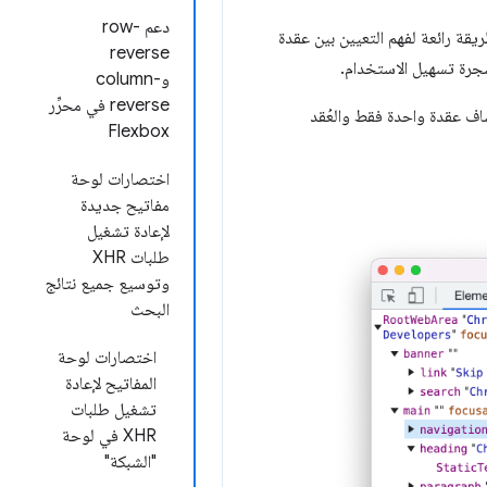
دعم row-
العناصر في المستند. تم الآن اختيار عقدة DOM المطابقة. هذه طريقة رائعة لفهم التعيين بين عقدة
reverse
وcolumn-
reverse في محرِّر
ف عقدة واحدة فقط والعُقد
Flexbox
اختصارات لوحة
مفاتيح جديدة
لإعادة تشغيل
طلبات XHR
وتوسيع جميع نتائج
البحث
اختصارات لوحة
المفاتيح لإعادة
تشغيل طلبات
XHR في لوحة
"الشبكة"