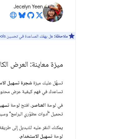
Jecelyn Yeen
ملاحظة:
هل يهمّك المساعدة في تحسين DevTools؟ يمكنك الاشتراك للمشاركة في
ميزة معاينة: العرض الك
تسهّل عليك ميزة
شجرة تسهيل الاست
تساعدك في فهم كيفية عرض محتوى 
في لوحة
العناصر
، افتح لوحة
تسهيل
تحميل "أدوات مطوّري البرامج" وس
يمكنك النقر عليه للتبديل إلى طري
لوحة
تسهيل الاستخدام
.