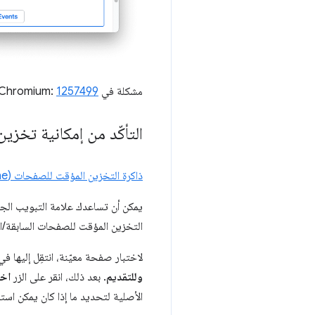
مشكلة في Chromium:
1257499
التأكّد من إمكانية تخز
ذاكرة التخزين المؤقت للصفحات (bfcache)
يمكن أن تساعدك علامة التبويب الج
التخزين المؤقت للصفحات السابقة/الت
لاختبار صفحة معيّنة، انتقِل إليها في Chrome، ثم انتقِل في "أدوات مطوّري البرامج" إ
وللتقديم
. بعد ذلك، انقر على الزر
اخت
الأصلية لتحديد ما إذا كان يمكن اس