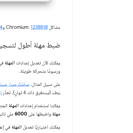
مشاكل Chromium:
1238818
و
4
ضبط مهلة أطول لتسجيل
يمكنك الآن تعديل إعدادات
المهلة
في
ورسومًا متحركة طويلة.
على سبيل المثال،
سجّلتُ مسار مست
ببطء (يستغرق ذلك 6 ثوانٍ). تعذّر
إ
يمكننا استخدام إعدادات
المهلة
الجدي
مهلة
واضبطها على
6000
ملي ثانية (أي 
يمكنك اختياريًا تعديل
المهلة
في
إع