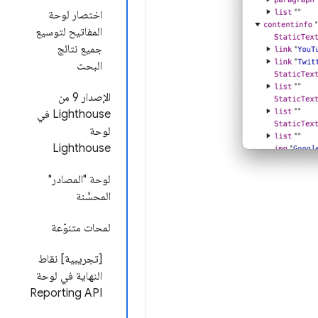
اختصار لوحة
المفاتيح لتوسيع
جميع نتائج
البحث
الإصدار 9 من
Lighthouse في
لوحة
Lighthouse
لوحة "المصادر"
المحسَّنة
لمحات متنوّعة
[تجريبية] نقاط
النهاية في لوحة
Reporting API