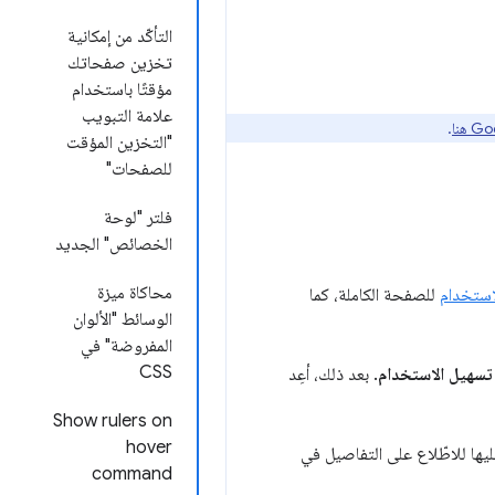
التأكّد من إمكانية
تخزين صفحاتك
مؤقتًا باستخدام
علامة التبويب
.
"التخزين المؤقت
للصفحات"
فلتر "لوحة
الخصائص" الجديد
محاكاة ميزة
استخدام
للصفحة الكاملة، كما
الوسائط "الألوان
المفروضة" في
CSS
تسهيل الاستخدام
. بعد ذلك، أعِد
Show rulers on
hover
عليها للاطّلاع على التفاصيل في
command