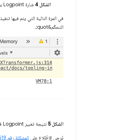
الشكل 4
شارة Logpoint برتقالية اللون على السطر 174
التحكّم&quot;.
الشكل 5
نتيجة تعبير Logpoint في "وحدة التحكّم"
يُرجى الاطّلاع على
المشكلة رقم 700519 في Chromium