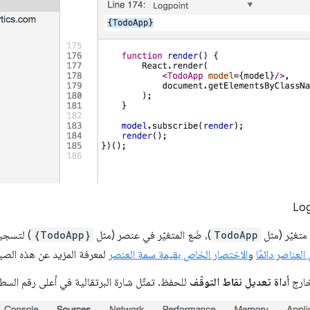
تغيّر (مثل
TodoApp
)، ضَع المتغيّر في عنصر (مثل
{TodoApp}
) لتسجي
لعناصر دائمًا
و
الاختصار الخاص بقيمة سمة العنصر
لمعرفة المزيد عن هذه الصي
خارج
أداة تعديل نقاط التوقّف
للحفظ. تمثّل شارة البرتقالية في أعلى رقم الس