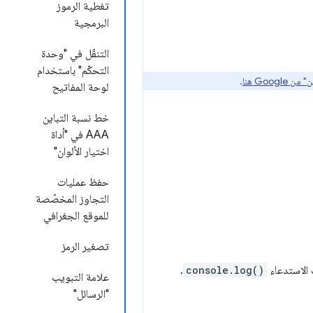
تغطية الرموز
البرمجية
التنقّل في "وحدة
التحكّم" باستخدام
Goo هنا
.
لوحة المفاتيح
خط نسبة التباين
AAA في "أداة
اختيار الألوان"
حفظ عمليات
التجاوز المخصّصة
للموقع الجغرافي
تصغير الرمز
 الاستدعاء
console.log()
.
علامة التبويب
"الرسائل"