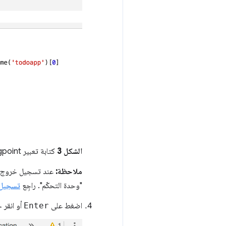
الشكل 3
كتابة تعبير Logpoint
ملاحظة:
عند تسجيل خروج م
"وحدة التحكّم". راجِع
تسجيل ا
اضغط على
Enter
أو انقر 