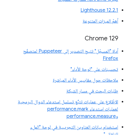
‫Lighthouse 12.2.1
أهمّ الميزات المتنوعة
Chrome 129
أداة "المسجّل" تتيح التصدير إلى Puppeteer لمتصفّح
Firefox
تحسينات على "لوحة الأداء"
ملاحظات حول مقاييس الأداء المباشرة
طلبات البحث في مسار الشبكة
الاطّلاع على عمليات تتبُّع تسلسل استدعاء الدوال البرمجية
لعمليات استدعاء performance.mark
وperformance.measure
استخدام بيانات العناوين التجريبية في لوحة "الملء
التلقائي"