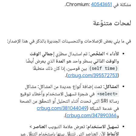
مشكلة في Chromium:
40543651
.
لمحات متنوّعة
في ما يلي بعض الإصلاحات والتحسينات الجديرة بالذكر في هذا الإصدار:
الأداء
>
الملخّص
: تم استبدال سطرَي
إجمالي الوقت
و
الوقت الذاتي
بسطر واحد هو
المدة
الذي يعرض أيضًا
(self time)
بين قوسين، إذا كان ذلك منطبقًا
).
crbug.com/395572753
(
المشاكل
: تمت إضافة أنواع جديدة من المشاكل: مشاكل
<select>
في شجرة تسهيل الاستخدام وأخطاء توقيع
رسالة SRI التي تحدث أثناء التحليل أو التحقّق من الصحة
في خدمة الشبكة (
crbug.com/381044049
و
crbug.com/347890366
).
تسهيل الاستخدام
: تعرض علامة التبويب
العناصر
>
الأنماط
الآن العناصر التي تتنقّل بينها باستخدام التنقّل عبر