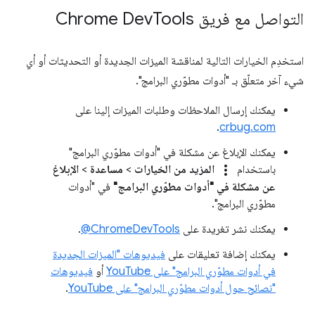
التواصل مع فريق Chrome Dev
Tools
استخدِم الخيارات التالية لمناقشة الميزات الجديدة أو التحديثات أو أي
شيء آخر متعلّق بـ "أدوات مطوّري البرامج".
يمكنك إرسال الملاحظات وطلبات الميزات إلينا على
.
crbug.com
يمكنك الإبلاغ عن مشكلة في "أدوات مطوّري البرامج"
more_vert
باستخدام
المزيد من الخيارات
>
مساعدة
>
الإبلاغ
عن مشكلة في "أدوات مطوّري البرامج"
في "أدوات
مطوّري البرامج".
يمكنك نشر تغريدة على
‎@ChromeDevTools
.
يمكنك إضافة تعليقات على
فيديوهات "الميزات الجديدة
في أدوات مطوّري البرامج" على YouTube
أو
فيديوهات
"نصائح حول أدوات مطوّري البرامج" على YouTube
.