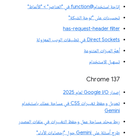
إتاحة استخدام@function في "العناصر" > "الأنماط"
تحسينات على "لوحة الشبكة"
has-request-header filter
Direct Sockets في تطبيقات الويب المعزولة
أهمّ الميزات المتنوعة
تسهيل الاستخدام
‫Chrome 137
إصدار Google I/O لعام 2025
تعديل وحفظ تغييرات CSS في مساحة عملك باستخدام
Gemini
ربط مجلد مساحة عمل وحفظ التغييرات في ملفات المصدر
طرح أسئلة على Gemini حول "إحصاءات الأداء"