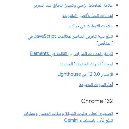
علامة المخطط الزمني وتمييز النطاق عند التمرير
إعدادات الحدّ الأقصى المقترَحة
علامات التوقيت في تراكب
تتبُّع بنية تخزين العناصر لمكالمات JavaScript في
"الملخّص"
تم نقل إعدادات الشارات إلى القائمة في Elements
لوحة "الميزات الجديدة" الجديدة
الإصدار 12.3.0 من Lighthouse
أهمّ الميزات المتنوعة
Chrome 132
تصحيح أخطاء طلبات الشبكة وملفات المصدر وعمليات
تتبُّع الأداء باستخدام Gemini