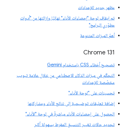
مظهر جديد للإعدادات
تم إيقاف لوحة "إحصاءات الأداء" نهائيًا وإزالتها من "أدوات
مطوّري البرامج"
أهمّ الميزات المتنوعة
Chrome 131
تصحيح أخطاء CSS باستخدام Gemini
التحكّم في ميزات الذكاء الاصطناعي من خلال علامة تبويب
مخصّصة للإعدادات
تحسينات على "لوحة الأداء"
إضافة تعليقات توضيحية إلى نتائج الأداء ومشاركتها
الحصول على إحصاءات الأداء مباشرةً في لوحة "الأداء"
تحديد حالات تغيير التنسيق المفرط بسهولة أكبر