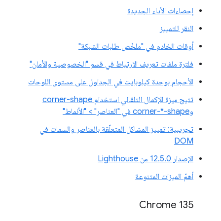
إحصاءات الأداء الجديدة
النقر للتمييز
أوقات الخادم في "ملخّص طلبات الشبكة"
فلترة ملفات تعريف الارتباط في قسم "الخصوصية والأمان"
الأحجام بوحدة كيلوبايت في الجداول على مستوى اللوحات
تتيح ميزة الإكمال التلقائي استخدام corner-shape
وcorner-*-shape في "العناصر" > "الأنماط"
تجريبية: تمييز المشاكل المتعلّقة بالعناصر والسمات في
DOM
الإصدار 12.5.0 من Lighthouse
أهمّ الميزات المتنوعة
Chrome 135