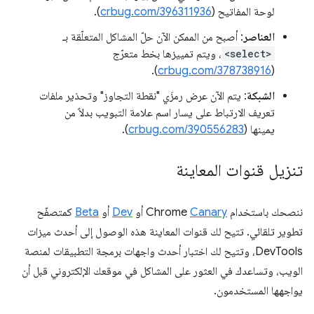
لوحة المفاتيح (
crbug.com/396311936
).
العناصر
: أصبح من الممكن الآن حلّ المشاكل المتعلّقة بـ
<select>
، ويتم تمييزها بخط متعرّج
).
crbug.com/378738916
(
الشبكة
: يتم الآن عرض رمزَي "نقطة التجاوز" وتحذير ملفات
تعريف الارتباط على يسار اسم علامة التبويب بدلاً من
يمينها (
crbug.com/390556283
).
تنزيل قنوات المعاينة
ننصحك باستخدام Chrome
Canary
أو
Dev
أو
Beta
كمتصفّح
تطوير تلقائي. تتيح لك قنوات المعاينة هذه الوصول إلى أحدث ميزات
DevTools، وتتيح لك اختبار أحدث واجهات برمجة التطبيقات لمنصة
الويب، وتساعدك في العثور على المشاكل في موقعك الإلكتروني قبل أن
يواجهها المستخدمون.