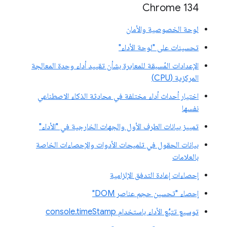
‫Chrome 134
لوحة الخصوصية والأمان
تحسينات على "لوحة الأداء"
الإعدادات المُسبقة للمعايرة بشأن تقييد أداء وحدة المعالجة
المركزية (CPU)
اختيار أحداث أداء مختلفة في محادثة الذكاء الاصطناعي
نفسها
تمييز بيانات الطرف الأول والجهات الخارجية في "الأداء"
بيانات الحقول في تلميحات الأدوات والإحصاءات الخاصة
بالعلامات
إحصاءات إعادة التدفق الإلزامية
إحصاء "تحسين حجم عناصر DOM"
توسيع تتبُّع الأداء باستخدام console.timeStamp