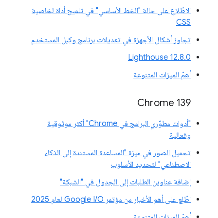
الاطّلاع على حالة "الخط الأساسي" في تلميح أداة لخاصية
CSS
تجاوز أشكال الأجهزة في تعديلات برنامج وكيل المستخدم
‫Lighthouse 12.8.0
أهمّ الميزات المتنوعة
‫Chrome 139
"أدوات مطوّري البرامج في Chrome" أكثر موثوقية
وفعالية
تحميل الصور في ميزة "المساعدة المستندة إلى الذكاء
الاصطناعي" لتحديد الأسلوب
إضافة عناوين الطلبات إلى الجدول في "الشبكة"
اطّلِع على أهم الأخبار من مؤتمر Google I/O لعام 2025
أهمّ الميزات المتنوعة