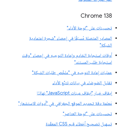
‫Chrome 138
تحسينات على "لوحة الأداء"
المصادر المتصلة مُسبَقًا في إحصاء "شجرة اعتمادية
الشبكة"
أوقات استجابة الخادم وإعادة التوجيه في إحصاء "وقت
استجابة طلب المستند"
عمليات إعادة التوجيه في "ملخّص طلبات الشبكة"
تقليل الضوضاء في بيانات تتبُّع الأداء
إيقاف خيار "إيقاف عينات JavaScript" نهائيًا
مَعلمة دقة تحديد الموقع الجغرافي في "أدوات الاستشعار"
تحسينات على "لوحة العناصر"
تسهيل تصحيح أخطاء قيم CSS المعقّدة