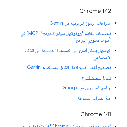
Chrome 142
اقتراحات الرموز البرمجية من Gemini
تحسينات لخادم "بروتوكول سياق النموذج" (MCP) في
"أدوات مطوّري البرامج"
الوصول بشكل أسرع إلى المساعدة المستندة إلى الذكاء
الاصطناعي
تصحيح أخطاء تتبُّع الأداء الكامل باستخدام Gemini
تبديل اتجاه الدرج
برنامج المطوّرين من Google
أهمّ الميزات المتنوعة
‫Chrome 141
"أدوات مطوّري البرامج في Chrome" (بروتوكول سياق