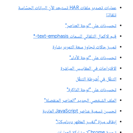
عمليات تصدير ملفات HAR تستبعد الآن البيانات الحسّاسة
تلقائيًا
تحسينات على "لوحة العناصر"
قيم الإكمال التلقائي للسمات text-emphasis-*
تمييز حالات تجاوز سعة التمرير بشارة
تحسينات على "لوحة الأداء"
الاقتراحات في المقاييس المباشرة
التنقّل في أشرطة التنقّل
تحسينات على "لوحة الذاكرة"
الملف الشخصي الجديد "العناصر المنفصلة"
تحسين تسمية عناصر JavaScript العادية
إيقاف ميزة "تغيير المظهر ديناميكيًا"
تجربة Chrome: مشاركة العمليات