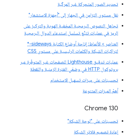
تحديد الصور المتحركة غير المركّبة
نقل مستوى التزامن في الجهاز إلى "أجهزة الاستشعار"
تجاهل النصوص البرمجية المخفية الهوية والتركيز على
الرمز في عمليات تتبُّع تسلسل استدعاء الدوال البرمجية
العناصر > الأنماط: إتاحة أوضاع الكتابة sideways-*
لتراكبات الشبكة والكلمات الرئيسية على مستوى CSS
عمليات تدقيق Lighthouse للصفحات غير المتوفّرة عبر
بروتوكول HTTP في وضعَي الفترة الزمنية واللقطة
تحسينات على ميزات تسهيل الاستخدام
أهمّ الميزات المتنوعة
Chrome 130
تحسينات على "لوحة الشبكة"
إعادة تصميم فلاتر الشبكة