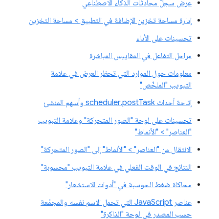
عرض سجلّ محادثات الذكاء الاصطناعي
إدارة مساحة تخزين الإضافة في التطبيق > مساحة التخزين
تحسينات على الأداء
مراحل التفاعل في المقاييس المباشرة
معلومات حول الموارد التي تحظر العرض في علامة
التبويب "الملخّص"
إتاحة أحداث scheduler.postTask وأسهم المنشئ
تحسينات على لوحة "الصور المتحركة" وعلامة التبويب
"العناصر" > "الأنماط"
الانتقال من "العناصر" > "الأنماط" إلى "الصور المتحركة"
النتائج في الوقت الفعلي في علامة التبويب "محسوبة"
محاكاة ضغط الحوسبة في "أدوات الاستشعار"
عناصر JavaScript التي تحمل الاسم نفسه والمجمّعة
حسب المصدر في لوحة "الذاكرة"