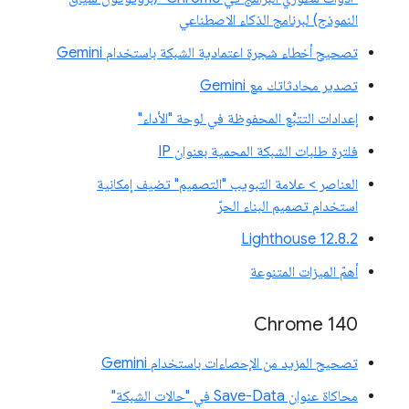
النموذج) لبرنامج الذكاء الاصطناعي
تصحيح أخطاء شجرة اعتمادية الشبكة باستخدام Gemini
تصدير محادثاتك مع Gemini
إعدادات التتبُّع المحفوظة في لوحة "الأداء"
فلترة طلبات الشبكة المحمية بعنوان IP
العناصر > علامة التبويب "التصميم" تضيف إمكانية
استخدام تصميم البناء الحرّ
‫Lighthouse 12.8.2
أهمّ الميزات المتنوعة
Chrome 140
تصحيح المزيد من الإحصاءات باستخدام Gemini
محاكاة عنوان Save-Data في "حالات الشبكة"