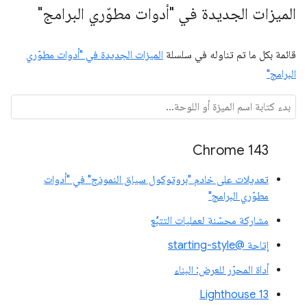
الميزات الجديدة في "أدوات مطوّري البرامج"
قائمة بكل ما تم تناوله في سلسلة
الميزات الجديدة في "أدوات مطوّري
البرامج"
Chrome 143
تعديلات على خادم "بروتوكول سياق النموذج" في "أدوات
مطوّري البرامج"
مشاركة محسّنة لعمليات التتبُّع
إتاحة @starting-style
أداة المحرّر للعرض: البناء
Lighthouse 13