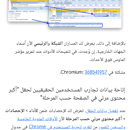
بالإضافة إلى ذلك، يعرض لك المساران
الشبكة
و
الرئيسي
الآن أسماء
الجهات الخارجية، إن وُجدت، في تلميحات الأدوات عند تمرير مؤشر
الماوس فوق الأحداث.
مشكلة في Chromium:
368541957
.
إتاحة بيانات تجارب المستخدمين الحقيقيين لحقل "أكبر
محتوى مرئي في الصفحة حسب المرحلة"
عند
تفعيل بيانات الحقل
، تعرض لك الإحصاءات ضمن
الأداء
>
الإحصاءات
>
أكبر محتوى مرئي حسب المرحلة
الآن
الأوقات المئوية الخامسة
والسبعين للصور
من
تقرير تجربة المستخدم في Chrome
في جدول