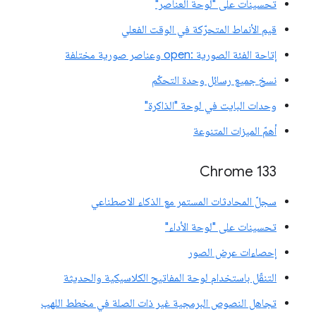
تحسينات على "لوحة العناصر"
قيم الأنماط المتحرّكة في الوقت الفعلي
إتاحة الفئة الصورية :open وعناصر صورية مختلفة
نسخ جميع رسائل وحدة التحكّم
وحدات البايت في لوحة "الذاكرة"
أهمّ الميزات المتنوعة
‫Chrome 133
سجلّ المحادثات المستمر مع الذكاء الاصطناعي
تحسينات على "لوحة الأداء"
إحصاءات عرض الصور
التنقّل باستخدام لوحة المفاتيح الكلاسيكية والحديثة
تجاهل النصوص البرمجية غير ذات الصلة في مخطط اللهب