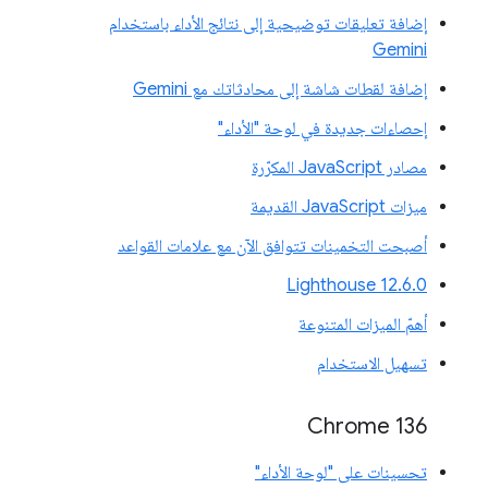
إضافة تعليقات توضيحية إلى نتائج الأداء باستخدام
Gemini
إضافة لقطات شاشة إلى محادثاتك مع Gemini
إحصاءات جديدة في لوحة "الأداء"
مصادر JavaScript المكرّرة
ميزات JavaScript القديمة
أصبحت التخمينات تتوافق الآن مع علامات القواعد
‫Lighthouse 12.6.0
أهمّ الميزات المتنوعة
تسهيل الاستخدام
Chrome 136
تحسينات على "لوحة الأداء"