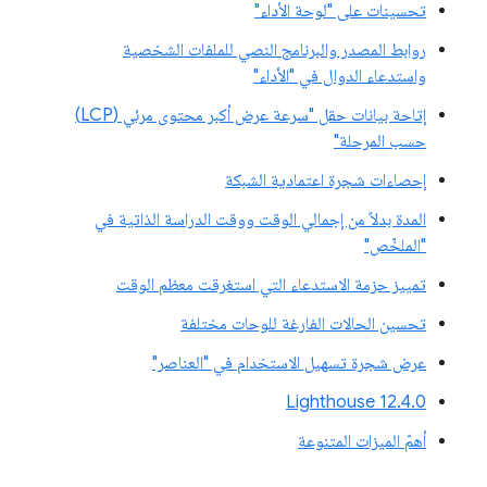
تحسينات على "لوحة الأداء"
روابط المصدر والبرنامج النصي للملفات الشخصية
واستدعاء الدوال في "الأداء"
إتاحة بيانات حقل "سرعة عرض أكبر محتوى مرئي (LCP)
حسب المرحلة"
إحصاءات شجرة اعتمادية الشبكة
المدة بدلاً من إجمالي الوقت ووقت الدراسة الذاتية في
"الملخّص"
تمييز حزمة الاستدعاء التي استغرقت معظم الوقت
تحسين الحالات الفارغة للوحات مختلفة
عرض شجرة تسهيل الاستخدام في "العناصر"
‫Lighthouse 12.4.0
أهمّ الميزات المتنوعة