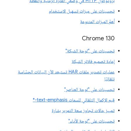
بروتوكول HTTP في وضعَي الفترة الزمنية واللقطة
تحسينات على ميزات تسهيل الاستخدام
أهمّ الميزات المتنوعة
Chrome 130
تحسينات على "لوحة الشبكة"
إعادة تصميم فلاتر الشبكة
عمليات تصدير ملفات HAR تستبعد الآن البيانات الحسّاسة
تلقائيًا
تحسينات على "لوحة العناصر"
قيم الإكمال التلقائي للسمات text-emphasis-*
تمييز حالات تجاوز سعة التمرير بشارة
تحسينات على "لوحة الأداء"