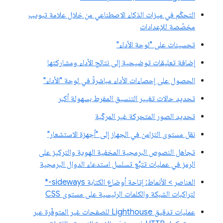
التحكّم في ميزات الذكاء الاصطناعي من خلال علامة تبويب
مخصّصة للإعدادات
تحسينات على "لوحة الأداء"
إضافة تعليقات توضيحية إلى نتائج الأداء ومشاركتها
الحصول على إحصاءات الأداء مباشرةً في لوحة "الأداء"
تحديد حالات تغيير التنسيق المفرط بسهولة أكبر
تحديد الصور المتحركة غير المركّبة
نقل مستوى التزامن في الجهاز إلى "أجهزة الاستشعار"
تجاهل النصوص البرمجية المخفية الهوية والتركيز على
الرمز في عمليات تتبُّع تسلسل استدعاء الدوال البرمجية
العناصر > الأنماط: إتاحة أوضاع الكتابة sideways-*
لتراكبات الشبكة والكلمات الرئيسية على مستوى CSS
عمليات تدقيق Lighthouse للصفحات غير المتوفّرة عبر