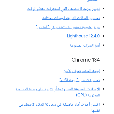
تمييز حزمة الاستدعاء التي استغرقت معظم الوقت
تحسين الحالات الفارغة للوحات مختلفة
عرض شجرة تسهيل الاستخدام في "العناصر"
‫Lighthouse 12.4.0
أهمّ الميزات المتنوعة
‫Chrome 134
لوحة الخصوصية والأمان
تحسينات على "لوحة الأداء"
الإعدادات المُسبقة للمعايرة بشأن تقييد أداء وحدة المعالجة
المركزية (CPU)
اختيار أحداث أداء مختلفة في محادثة الذكاء الاصطناعي
نفسها