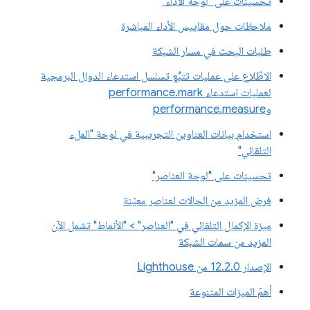
تحسينات على "لوحة الأداء"
ملاحظات حول مقاييس الأداء المباشرة
طلبات البحث في مسار الشبكة
الاطّلاع على عمليات تتبُّع تسلسل استدعاء الدوال البرمجية
لعمليات استدعاء performance.mark
وperformance.measure
استخدام بيانات العناوين التجريبية في لوحة "الملء
التلقائي"
تحسينات على "لوحة العناصر"
فرض المزيد من الحالات لعناصر معيّنة
ميزة الإكمال التلقائي في "العناصر" > "الأنماط" تشمل الآن
المزيد من سمات الشبكة
الإصدار 12.2.0 من Lighthouse
أهمّ الميزات المتنوعة