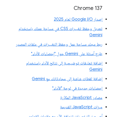
‫Chrome 137
إصدار Google I/O لعام 2025
تعديل وحفظ تغييرات CSS في مساحة عملك باستخدام
Gemini
ربط مجلد مساحة عمل وحفظ التغييرات في ملفات المصدر
طرح أسئلة على Gemini حول "إحصاءات الأداء"
إضافة تعليقات توضيحية إلى نتائج الأداء باستخدام
Gemini
إضافة لقطات شاشة إلى محادثاتك مع Gemini
إحصاءات جديدة في لوحة "الأداء"
مصادر JavaScript المكرّرة
ميزات JavaScript القديمة
أصبحت التخمينات تتوافق الآن مع علامات القواعد