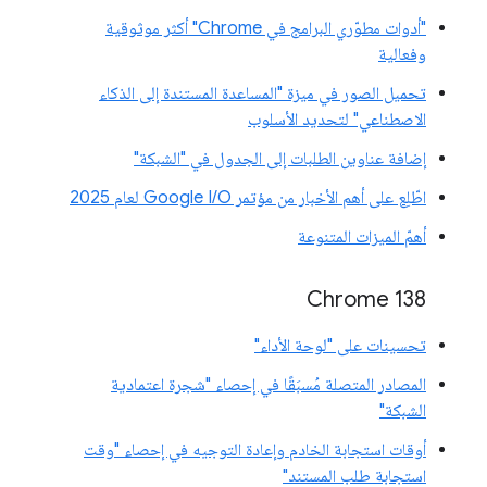
"أدوات مطوّري البرامج في Chrome" أكثر موثوقية
وفعالية
تحميل الصور في ميزة "المساعدة المستندة إلى الذكاء
الاصطناعي" لتحديد الأسلوب
إضافة عناوين الطلبات إلى الجدول في "الشبكة"
اطّلِع على أهم الأخبار من مؤتمر Google I/O لعام 2025
أهمّ الميزات المتنوعة
‫Chrome 138
تحسينات على "لوحة الأداء"
المصادر المتصلة مُسبَقًا في إحصاء "شجرة اعتمادية
الشبكة"
أوقات استجابة الخادم وإعادة التوجيه في إحصاء "وقت
استجابة طلب المستند"