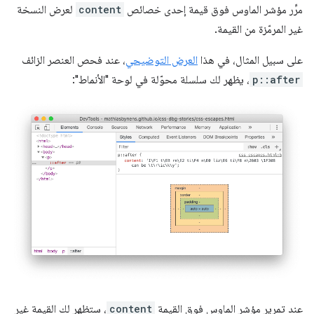
مرِّر مؤشر الماوس فوق قيمة إحدى خصائص
content
لعرض النسخة
غير المرمّزة من القيمة.
على سبيل المثال، في هذا
العرض التوضيحي
، عند فحص العنصر الزائف
p::after
، يظهر لك سلسلة محوّلة في لوحة "الأنماط":
عند تمرير مؤشر الماوس فوق القيمة
content
، ستظهر لك القيمة غير