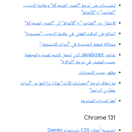
تحسينات على لوحة "الصور المتحركة" وعلامة التبويب
"العناصر" > "الأنماط"
الانتقال من "العناصر" > "الأنماط" إلى "الصور المتحركة"
النتائج في الوقت الفعلي في علامة التبويب "محسوبة"
محاكاة ضغط الحوسبة في "أدوات الاستشعار"
عناصر JavaScript التي تحمل الاسم نفسه والمجمّعة
حسب المصدر في لوحة "الذاكرة"
مظهر جديد للإعدادات
تم إيقاف لوحة "إحصاءات الأداء" نهائيًا وإزالتها من "أدوات
مطوّري البرامج"
أهمّ الميزات المتنوعة
Chrome 131
تصحيح أخطاء CSS باستخدام Gemini