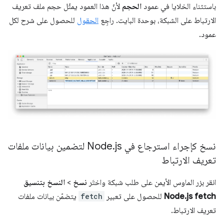
باستثناء الخلايا في عمود
الحجم
لأنّ هذا العمود يمثّل حجم ملف تعريف
الارتباط على الشبكة، بوحدة البايت. راجِع
الحقول
للحصول على شرح لكل
عمود.
نسخ كإجراء استرجاع في Node
.
js لتضمين بيانات ملفات
تعريف الارتباط
انقر بزر الماوس الأيمن على طلب شبكة واختَر
نسخ
>
النسخ بتنسيق
Node.js fetch
للحصول على تعبير
fetch
يتضمّن بيانات ملفات
تعريف الارتباط.