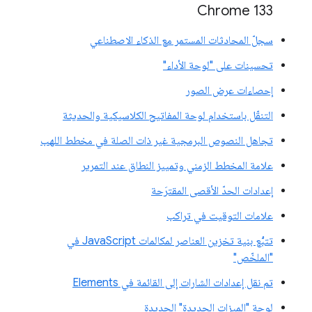
‫Chrome 133
سجلّ المحادثات المستمر مع الذكاء الاصطناعي
تحسينات على "لوحة الأداء"
إحصاءات عرض الصور
التنقّل باستخدام لوحة المفاتيح الكلاسيكية والحديثة
تجاهل النصوص البرمجية غير ذات الصلة في مخطط اللهب
علامة المخطط الزمني وتمييز النطاق عند التمرير
إعدادات الحدّ الأقصى المقترَحة
علامات التوقيت في تراكب
تتبُّع بنية تخزين العناصر لمكالمات JavaScript في
"الملخّص"
تم نقل إعدادات الشارات إلى القائمة في Elements
لوحة "الميزات الجديدة" الجديدة