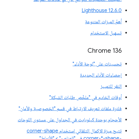
‫Lighthouse 12.6.0
أهمّ الميزات المتنوعة
تسهيل الاستخدام
Chrome 136
تحسينات على "لوحة الأداء"
إحصاءات الأداء الجديدة
النقر للتمييز
أوقات الخادم في "ملخّص طلبات الشبكة"
فلترة ملفات تعريف الارتباط في قسم "الخصوصية والأمان"
الأحجام بوحدة كيلوبايت في الجداول على مستوى اللوحات
تتيح ميزة الإكمال التلقائي استخدام corner-shape
وcorner-*-shape في "العناصر" > "الأنماط"