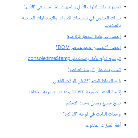
تمييز بيانات الطرف الأول والجهات الخارجية في "الأداء"
بيانات الحقول في تلميحات الأدوات والإحصاءات الخاصة
بالعلامات
إحصاءات إعادة التدفق الإلزامية
إحصاء "تحسين حجم عناصر DOM"
توسيع تتبُّع الأداء باستخدام console.timeStamp
تحسينات على "لوحة العناصر"
قيم الأنماط المتحرّكة في الوقت الفعلي
إتاحة الفئة الصورية :open وعناصر صورية مختلفة
نسخ جميع رسائل وحدة التحكّم
وحدات البايت في لوحة "الذاكرة"
أهمّ الميزات المتنوعة