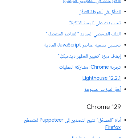
الاقتراحات في المقاييس المباشرة
التنقّل في أشرطة التنقّل
تحسينات على "لوحة الذاكرة"
الملف الشخصي الجديد "العناصر المنفصلة"
تحسين تسمية عناصر JavaScript العادية
إيقاف ميزة "تغيير المظهر ديناميكيًا"
تجربة Chrome: مشاركة العمليات
‫Lighthouse 12.2.1
أهمّ الميزات المتنوعة
Chrome 129
أداة "المسجّل" تتيح التصدير إلى Puppeteer لمتصفّح
Firefox