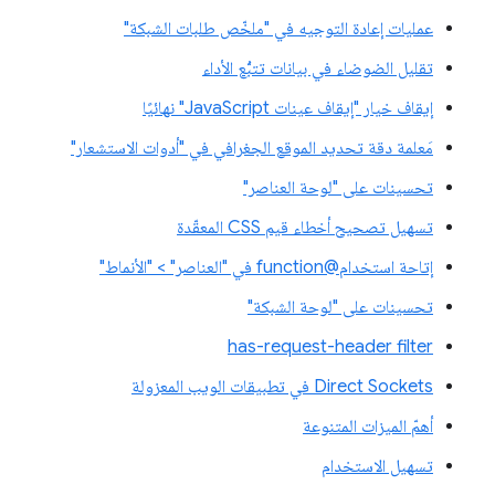
عمليات إعادة التوجيه في "ملخّص طلبات الشبكة"
تقليل الضوضاء في بيانات تتبُّع الأداء
إيقاف خيار "إيقاف عينات JavaScript" نهائيًا
مَعلمة دقة تحديد الموقع الجغرافي في "أدوات الاستشعار"
تحسينات على "لوحة العناصر"
تسهيل تصحيح أخطاء قيم CSS المعقّدة
إتاحة استخدام@function في "العناصر" > "الأنماط"
تحسينات على "لوحة الشبكة"
has-request-header filter
Direct Sockets في تطبيقات الويب المعزولة
أهمّ الميزات المتنوعة
تسهيل الاستخدام