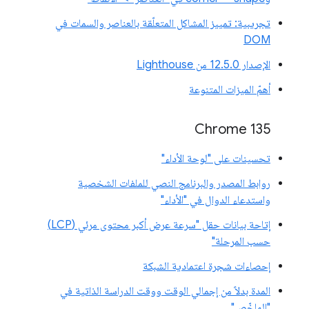
تجريبية: تمييز المشاكل المتعلّقة بالعناصر والسمات في
DOM
الإصدار 12.5.0 من Lighthouse
أهمّ الميزات المتنوعة
Chrome 135
تحسينات على "لوحة الأداء"
روابط المصدر والبرنامج النصي للملفات الشخصية
واستدعاء الدوال في "الأداء"
إتاحة بيانات حقل "سرعة عرض أكبر محتوى مرئي (LCP)
حسب المرحلة"
إحصاءات شجرة اعتمادية الشبكة
المدة بدلاً من إجمالي الوقت ووقت الدراسة الذاتية في
"الملخّص"