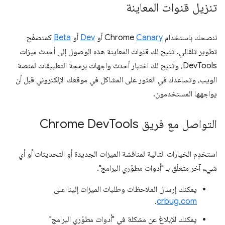
تنزيل قنوات المعاينة
ننصحك باستخدام Chrome
Canary
أو
Dev
أو
Beta
كمتصفّح
تطوير تلقائي. تتيح لك قنوات المعاينة هذه الوصول إلى أحدث ميزات
DevTools، وتتيح لك اختبار أحدث واجهات برمجة التطبيقات لمنصة
الويب، وتساعدك في العثور على المشاكل في موقعك الإلكتروني قبل أن
يواجهها المستخدمون.
التواصل مع فريق Chrome Dev
Tools
استخدِم الخيارات التالية لمناقشة الميزات الجديدة أو التحديثات أو أي
شيء آخر متعلّق بـ "أدوات مطوّري البرامج".
يمكنك إرسال الملاحظات وطلبات الميزات إلينا على
.
crbug.com
يمكنك الإبلاغ عن مشكلة في "أدوات مطوّري البرامج"