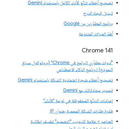
تصحيح أخطاء تتبُّع الأداء الكامل باستخدام Gemini
تبديل اتجاه الدرج
برنامج المطوّرين من Google
أهمّ الميزات المتنوعة
‫Chrome 141
"أدوات مطوّري البرامج في Chrome" (بروتوكول سياق
النموذج) لبرنامج الذكاء الاصطناعي
تصحيح أخطاء شجرة اعتمادية الشبكة باستخدام Gemini
تصدير محادثاتك مع Gemini
إعدادات التتبُّع المحفوظة في لوحة "الأداء"
فلترة طلبات الشبكة المحمية بعنوان IP
العناصر > علامة التبويب "التصميم" تضيف إمكانية
استخدام تصميم البناء الحرّ