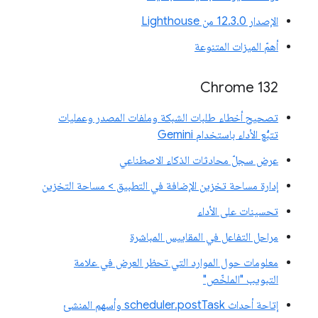
الإصدار 12.3.0 من Lighthouse
أهمّ الميزات المتنوعة
Chrome 132
تصحيح أخطاء طلبات الشبكة وملفات المصدر وعمليات
تتبُّع الأداء باستخدام Gemini
عرض سجلّ محادثات الذكاء الاصطناعي
إدارة مساحة تخزين الإضافة في التطبيق > مساحة التخزين
تحسينات على الأداء
مراحل التفاعل في المقاييس المباشرة
معلومات حول الموارد التي تحظر العرض في علامة
التبويب "الملخّص"
إتاحة أحداث scheduler.postTask وأسهم المنشئ