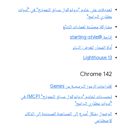
تعديلات على خادم "بروتوكول سياق النموذج" في "أدوات
مطوّري البرامج"
مشاركة محسّنة لعمليات التتبُّع
إتاحة @starting-style
أداة المحرّر للعرض: البناء
Lighthouse 13
Chrome 142
اقتراحات الرموز البرمجية من Gemini
تحسينات لخادم "بروتوكول سياق النموذج" (MCP) في
"أدوات مطوّري البرامج"
الوصول بشكل أسرع إلى المساعدة المستندة إلى الذكاء
الاصطناعي