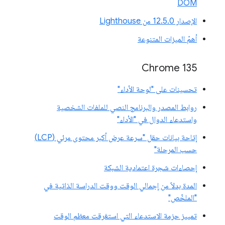
DOM
الإصدار 12.5.0 من Lighthouse
أهمّ الميزات المتنوعة
Chrome 135
تحسينات على "لوحة الأداء"
روابط المصدر والبرنامج النصي للملفات الشخصية
واستدعاء الدوال في "الأداء"
إتاحة بيانات حقل "سرعة عرض أكبر محتوى مرئي (LCP)
حسب المرحلة"
إحصاءات شجرة اعتمادية الشبكة
المدة بدلاً من إجمالي الوقت ووقت الدراسة الذاتية في
"الملخّص"
تمييز حزمة الاستدعاء التي استغرقت معظم الوقت