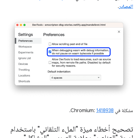
المصادر
.
مشكلة في Chromium:
1418938
.
تصحيح أخطاء ميزة "الملء التلقائي" باستخدام
لوحة "العناصر" وعلامة التبويب "المشاكل"