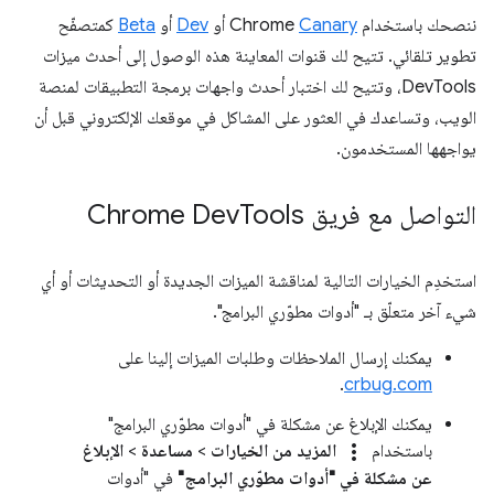
ننصحك باستخدام Chrome
Canary
أو
Dev
أو
Beta
كمتصفّح
تطوير تلقائي. تتيح لك قنوات المعاينة هذه الوصول إلى أحدث ميزات
DevTools، وتتيح لك اختبار أحدث واجهات برمجة التطبيقات لمنصة
الويب، وتساعدك في العثور على المشاكل في موقعك الإلكتروني قبل أن
يواجهها المستخدمون.
التواصل مع فريق Chrome Dev
Tools
استخدِم الخيارات التالية لمناقشة الميزات الجديدة أو التحديثات أو أي
شيء آخر متعلّق بـ "أدوات مطوّري البرامج".
يمكنك إرسال الملاحظات وطلبات الميزات إلينا على
.
crbug.com
يمكنك الإبلاغ عن مشكلة في "أدوات مطوّري البرامج"
more_vert
باستخدام
المزيد من الخيارات
>
مساعدة
>
الإبلاغ
عن مشكلة في "أدوات مطوّري البرامج"
في "أدوات