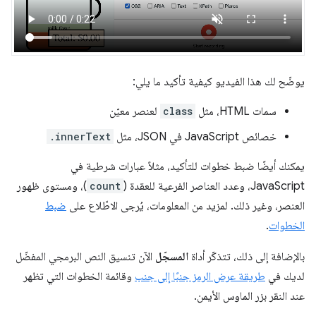
يوضّح لك هذا الفيديو كيفية تأكيد ما يلي:
سمات HTML، مثل
class
لعنصر معيّن
خصائص JavaScript في JSON، مثل
.innerText
يمكنك أيضًا ضبط خطوات للتأكيد، مثلاً عبارات شرطية في
JavaScript، وعدد العناصر الفرعية للعقدة (
count
)، ومستوى ظهور
العنصر، وغير ذلك. لمزيد من المعلومات، يُرجى الاطّلاع على
ضبط
الخطوات
.
بالإضافة إلى ذلك، تتذكّر أداة
المسجّل
الآن تنسيق النص البرمجي المفضّل
لديك في
طريقة عرض الرمز جنبًا إلى جنب
وقائمة الخطوات التي تظهر
عند النقر بزر الماوس الأيمن.