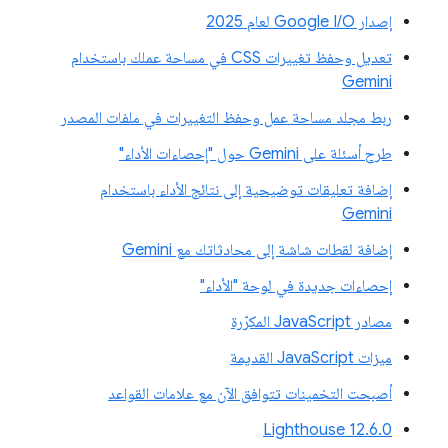
إصدار Google I/O لعام 2025
تعديل وحفظ تغييرات CSS في مساحة عملك باستخدام
Gemini
ربط مجلد مساحة عمل وحفظ التغييرات في ملفات المصدر
طرح أسئلة على Gemini حول "إحصاءات الأداء"
إضافة تعليقات توضيحية إلى نتائج الأداء باستخدام
Gemini
إضافة لقطات شاشة إلى محادثاتك مع Gemini
إحصاءات جديدة في لوحة "الأداء"
مصادر JavaScript المكرّرة
ميزات JavaScript القديمة
أصبحت التخمينات تتوافق الآن مع علامات القواعد
‫Lighthouse 12.6.0