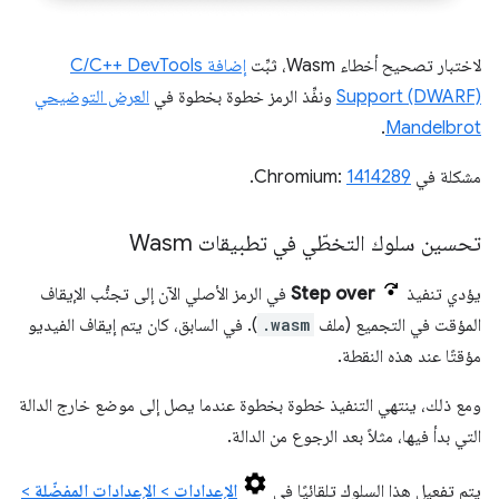
لاختبار تصحيح أخطاء Wasm، ثبِّت
إضافة C/C++ DevTools
Support (DWARF)
ونفِّذ الرمز خطوة بخطوة في
العرض التوضيحي
.
Mandelbrot
مشكلة في Chromium:
1414289
.
تحسين سلوك التخطّي في تطبيقات Wasm
يؤدي تنفيذ
Step over
في الرمز الأصلي الآن إلى تجنُّب الإيقاف
المؤقت في التجميع (ملف
.wasm
). في السابق، كان يتم إيقاف الفيديو
مؤقتًا عند هذه النقطة.
ومع ذلك، ينتهي التنفيذ خطوة بخطوة عندما يصل إلى موضع خارج الدالة
التي بدأ فيها، مثلاً بعد الرجوع من الدالة.
يتم تفعيل هذا السلوك تلقائيًا في
الإعدادات
>
الإعدادات المفضّلة
>