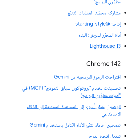
مطوّري البرامج"
مشاركة محسّنة لعمليات التتبُّع
إتاحة @starting-style
أداة المحرّر للعرض: البناء
Lighthouse 13
Chrome 142
اقتراحات الرموز البرمجية من Gemini
تحسينات لخادم "بروتوكول سياق النموذج" (MCP) في
"أدوات مطوّري البرامج"
الوصول بشكل أسرع إلى المساعدة المستندة إلى الذكاء
الاصطناعي
تصحيح أخطاء تتبُّع الأداء الكامل باستخدام Gemini
تبديل اتجاه الدرج