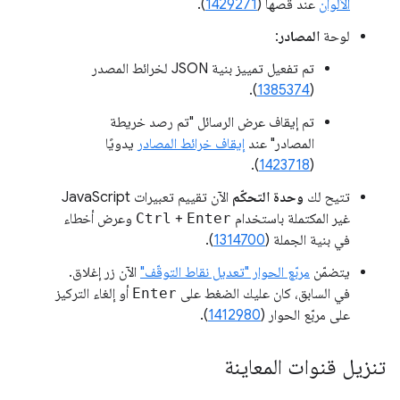
الألوان
عند قصها (
1429271
).
لوحة
المصادر
:
تم تفعيل تمييز بنية JSON لخرائط المصدر
).
1385374
(
تم إيقاف عرض الرسائل "تم رصد خريطة
المصادر" عند
إيقاف خرائط المصادر
يدويًا
).
1423718
(
تتيح لك
وحدة التحكّم
الآن تقييم تعبيرات JavaScript
غير المكتملة باستخدام
Enter
+
Ctrl
وعرض أخطاء
في بنية الجملة (
1314700
).
يتضمّن
مربّع الحوار "تعديل نقاط التوقّف"
الآن زر إغلاق.
في السابق، كان عليك الضغط على
Enter
أو إلغاء التركيز
على مربّع الحوار (
1412980
).
تنزيل قنوات المعاينة