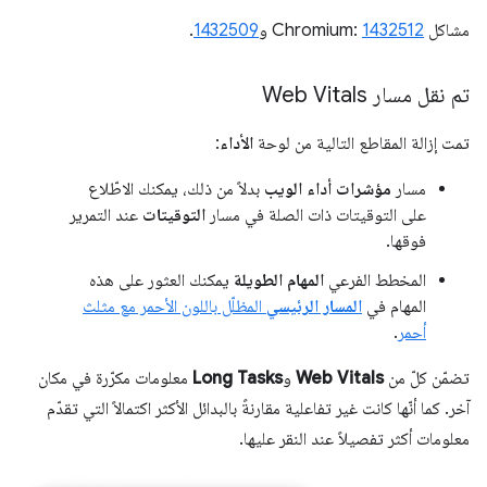
مشاكل Chromium:
1432512
و
1432509
.
تم نقل مسار Web Vitals
تمت إزالة المقاطع التالية من لوحة
الأداء
:
مسار
مؤشرات أداء الويب
بدلاً من ذلك، يمكنك الاطّلاع
على التوقيتات ذات الصلة في مسار
التوقيتات
عند التمرير
فوقها.
المخطط الفرعي
المهام الطويلة
يمكنك العثور على هذه
المهام في
المسار الرئيسي
المظلّل
باللون الأحمر مع مثلث
أحمر
.
تضمّن كلّ من
Web Vitals
و
Long Tasks
معلومات مكرّرة في مكان
آخر. كما أنّها كانت غير تفاعلية مقارنةً بالبدائل الأكثر اكتمالاً التي تقدّم
معلومات أكثر تفصيلاً عند النقر عليها.