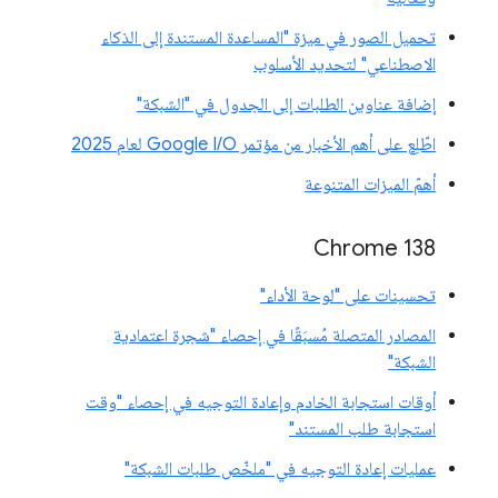
تحميل الصور في ميزة "المساعدة المستندة إلى الذكاء
الاصطناعي" لتحديد الأسلوب
إضافة عناوين الطلبات إلى الجدول في "الشبكة"
اطّلِع على أهم الأخبار من مؤتمر Google I/O لعام 2025
أهمّ الميزات المتنوعة
‫Chrome 138
تحسينات على "لوحة الأداء"
المصادر المتصلة مُسبَقًا في إحصاء "شجرة اعتمادية
الشبكة"
أوقات استجابة الخادم وإعادة التوجيه في إحصاء "وقت
استجابة طلب المستند"
عمليات إعادة التوجيه في "ملخّص طلبات الشبكة"