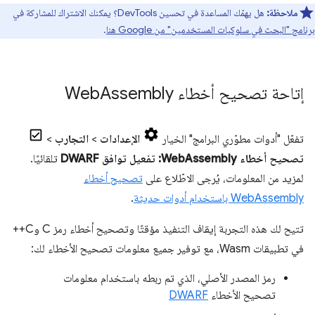
ملاحظة:
هل يهمّك المساعدة في تحسين DevTools؟ يمكنك الاشتراك للمشاركة في
برنامج "البحث في سلوكيات المستخدمين" من Google هنا
.
إتاحة تصحيح أخطاء Web
Assembly
تفعّل "أدوات مطوّري البرامج" الخيار
الإعدادات
>
التجارب
>
تصحيح أخطاء WebAssembly: تفعيل توافق DWARF
تلقائيًا.
لمزيد من المعلومات، يُرجى الاطّلاع على
تصحيح أخطاء
WebAssembly باستخدام أدوات حديثة
.
تتيح لك هذه التجربة إيقاف التنفيذ مؤقتًا وتصحيح أخطاء رمز C وC++
في تطبيقات Wasm، مع توفير جميع معلومات تصحيح الأخطاء لك:
رمز المصدر الأصلي، الذي تم ربطه باستخدام معلومات
تصحيح الأخطاء
DWARF