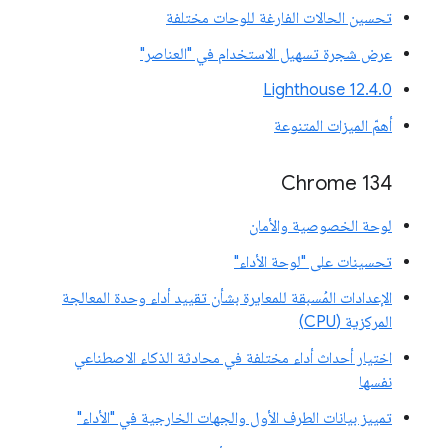
تحسين الحالات الفارغة للوحات مختلفة
عرض شجرة تسهيل الاستخدام في "العناصر"
‫Lighthouse 12.4.0
أهمّ الميزات المتنوعة
‫Chrome 134
لوحة الخصوصية والأمان
تحسينات على "لوحة الأداء"
الإعدادات المُسبقة للمعايرة بشأن تقييد أداء وحدة المعالجة
المركزية (CPU)
اختيار أحداث أداء مختلفة في محادثة الذكاء الاصطناعي
نفسها
تمييز بيانات الطرف الأول والجهات الخارجية في "الأداء"