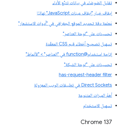
تقليل الضوضاء في بيانات تتبُّع الأداء
إيقاف خيار "إيقاف عينات JavaScript" نهائيًا
مَعلمة دقة تحديد الموقع الجغرافي في "أدوات الاستشعار"
تحسينات على "لوحة العناصر"
تسهيل تصحيح أخطاء قيم CSS المعقّدة
إتاحة استخدام@function في "العناصر" > "الأنماط"
تحسينات على "لوحة الشبكة"
has-request-header filter
Direct Sockets في تطبيقات الويب المعزولة
أهمّ الميزات المتنوعة
تسهيل الاستخدام
‫Chrome 137