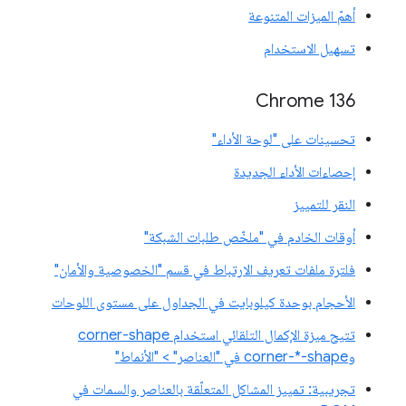
أهمّ الميزات المتنوعة
تسهيل الاستخدام
Chrome 136
تحسينات على "لوحة الأداء"
إحصاءات الأداء الجديدة
النقر للتمييز
أوقات الخادم في "ملخّص طلبات الشبكة"
فلترة ملفات تعريف الارتباط في قسم "الخصوصية والأمان"
الأحجام بوحدة كيلوبايت في الجداول على مستوى اللوحات
تتيح ميزة الإكمال التلقائي استخدام corner-shape
وcorner-*-shape في "العناصر" > "الأنماط"
تجريبية: تمييز المشاكل المتعلّقة بالعناصر والسمات في