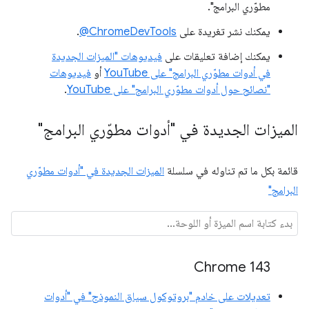
مطوّري البرامج".
يمكنك نشر تغريدة على
‎@ChromeDevTools
.
يمكنك إضافة تعليقات على
فيديوهات "الميزات الجديدة
في أدوات مطوّري البرامج" على YouTube
أو
فيديوهات
"نصائح حول أدوات مطوّري البرامج" على YouTube
.
الميزات الجديدة في "أدوات مطوّري البرامج"
قائمة بكل ما تم تناوله في سلسلة
الميزات الجديدة في "أدوات مطوّري
البرامج"
Chrome 143
تعديلات على خادم "بروتوكول سياق النموذج" في "أدوات