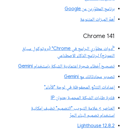
برنامج المطوّرين من Google
أهمّ الميزات المتنوعة
‫Chrome 141
"أدوات مطوّري البرامج في Chrome" (بروتوكول سياق
النموذج) لبرنامج الذكاء الاصطناعي
تصحيح أخطاء شجرة اعتمادية الشبكة باستخدام Gemini
تصدير محادثاتك مع Gemini
إعدادات التتبُّع المحفوظة في لوحة "الأداء"
فلترة طلبات الشبكة المحمية بعنوان IP
العناصر > علامة التبويب "التصميم" تضيف إمكانية
استخدام تصميم البناء الحرّ
‫Lighthouse 12.8.2