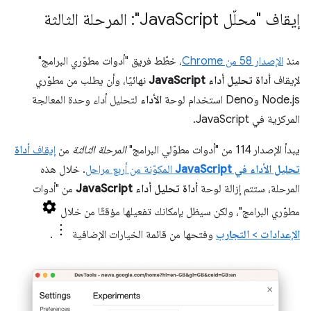
إيقاف "محلّل Java
Script": المرحلة الثالثة
منذ
الإصدار 58 من Chrome
، خطّط فريق "أدوات مطوّري البرامج"
لإيقاف
أداة تحليل أداء JavaScript
نهائيًا، وأن يطلب من مطوّري
Node.js وDeno استخدام لوحة
الأداء
لتحليل أداء وحدة المعالجة
المركزية في JavaScript.
يبدأ الإصدار 114 من "أدوات مطوّلي البرامج"
المرحلة الثالثة
من
إيقاف
أداة
تحليل الأداء في JavaScript
المكوّنة من أربع مراحل
. خلال هذه
المرحلة، ستتم إزالة لوحة
أداة تحليل أداء JavaScript
من "أدوات
مطوّري البرامج"، ولكن سيظل بإمكانك تفعيلها مؤقتًا من خلال
الإعدادات
>
التجارب
وفتحها من قائمة الخيارات الإضافية
.