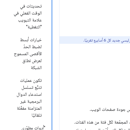
تحديثات في
الوقت الفعلي في
علامة التبويب
"التغطية"
خيارات أبسط
لضبط الحدّ
الأقصى المسموح
لعرض نطاق
الشبكة
تكون عمليات
تتبُّع تسلسل
استدعاء الدوال
البرمجية غير
المتزامنة مفعَّلة
تلقائيًا
لمجمّعة لكل فئة من هذه الفئات.
"أدوات مطوّري