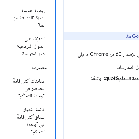
إيماءة جديدة
لميزة "المتابعة من
هنا"
.
التعرّف على
الدوال البرمجية
غير المتزامنة
ل الممارسات
التغييرات
: تعرَّف على الجهات الخارجية التي تُرسِل طلبات إلى الشبكة، وتسجّل في &quot;وحدة التحكّم&quot;، وتنفّذ
معاينات أكثر إفادةً
للعناصر في
"وحدة التحكّم"
قائمة اختيار
سياق أكثر إفادةً
في "وحدة
التحكّم"