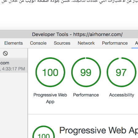
تبار من الاختبارات التي حدّدت نتائجك. حسِّن جودة صفحة الويب من خلال حلّ ال