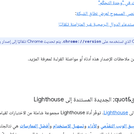
ت في "وحدة التحكّم"
أقصى المسموح لعرض نطاق الشبكة
:
دعاء الدوال البرمجية غير المتزامنة تلقائيًا
. يتم تحديث Chrome تلقائيًا إلى إصدار رئيسي جديد كل 6 أسابيع تقريبًا.
chrome://version
 ملاحظات الإصدار هذه أدناه أو مواصلة القراءة لمعرفة المزيد.
إلى
Lighthouse
. توفّر أداة Lighthouse مجموعة شاملة من الاختبارات لقياس جودة صفحات الويب.
يق الويب التقدّمي
و
الأداء
و
تسهيل الاستخدام
و
أفضل الممارسات
هي نتائجك ا