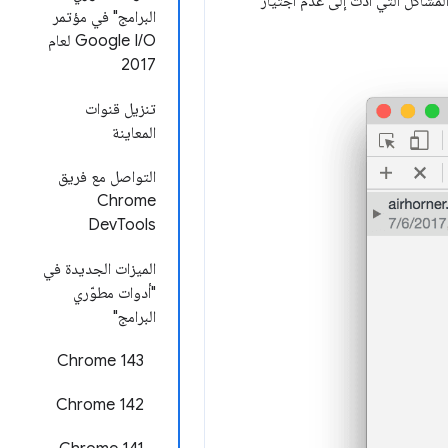
مشاكل التي أدّت إلى عدم اجتياز
البرامج" في مؤتمر
Google I/O لعام
2017
تنزيل قنوات
المعاينة
التواصل مع فريق
Chrome
DevTools
الميزات الجديدة في
"أدوات مطوّري
البرامج"
Chrome 143
Chrome 142