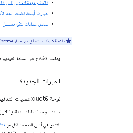
قائمة جديدة لاختيار السياقا
خيارات أبسط لضبط الحدّ ال
تفعيل عمليات تتبُّع تسلسل است
ملاحظة:
يمكنك التحقّق من إصدار Chrome الذي تستخدمه على
يمكنك الاطّلاع على نسخة الفيديو من
الميزات الجديدة
لوحة &quot;عمليات التدقيق&quot; الجديدة المستندة إلى Lighthouse
تستند لوحة "عمليات التدقيق" الآن 
النتائج في أعلى الصفحة لكل من
تطب