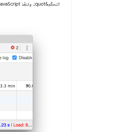
التحكّم&quot;، وتنفّذ JavaScript.