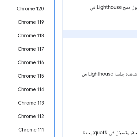
يمكنك مشاهدة حديث &quot;أدوات المطوّرين&quot; من مؤتمر Google I/O لعام 2017 أدناه لمعرفة المزيد حول دمج Lighthouse في
‫Chrome 120
‫Chrome 119
Chrome 118
‫Chrome 117
Chrome 116
‫Lighthouse هو مشروع مفتوح المصدر. لمزيد من المعلومات حول طريقة عملها وكيفية المساهمة فيها، يمكنك مشاهدة جلسة Lighthouse من
Chrome 115
Chrome 114
Chrome 113
‫Chrome 112
‫Chrome 111
استخدِم شارات الجهات الخارجية للحصول على مزيد من المعلومات حول العناصر التي تُجري طلبات شبكة على صفحة، وتسجّل في &quot;وحدة