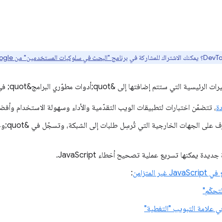
برنامج "البحث في سلوكيات المستخدمين" من Google هنا
ا إلى &quot;أدوات مطوّري البرامج&quot; في الإصدار 60 من Chrome ما يلي:
ة
، تتضمّن اختبارات لتطبيقات الويب التقدّمية والأداء وسهولة الاستخدام وأفض
جديدة يمكنها تسريع عملية تصحيح أخطاء JavaScript.
المتزامن
:
تحكّم"
 علامة التبويب "التغطية"