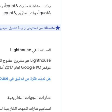
&quot;أدوات المطوّرين&quot;.
ملاحظة:
من المفترض أن يبدأ تشغيل الفيديو عند الدقيقة 32:30، وهو الوقت الذي يناقش
المساهمة في Lighthouse
مؤتمر Google I/O لعام 2017 أدناه.
هل لديك فكرة عن تدقيق في Lighthouse؟ يمكنك نشرها هنا.
شارات الجهات الخارجية