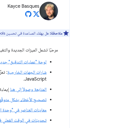
Kayce Basques
ملاحظة:
هل يهمّك المساعدة في تحسين DevTools؟ يمكنك الاشتراك للمشاركة في
مرحبًا تشمل الميزات الجديدة والتغييرات الرئيسية التي ستتم إضافته
لوحة "عمليات التدقيق" جديد
شارات الجهات الخارجية
JavaScript.
المتابعة وصولاً إلى هنا
إيماءة 
تصحيح الأخطاء بشكل متوقّع في JavaScript غير 
معاينات العناصر في "وحدة ال
تحديثات في الوقت الفعلي في