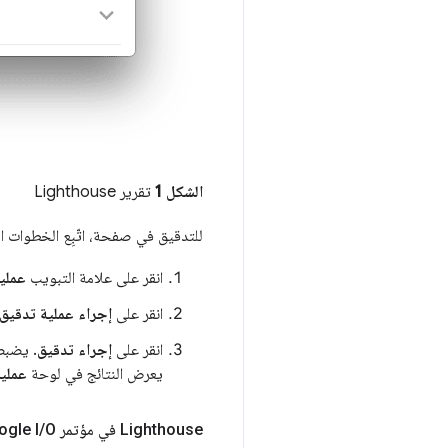
الشكل 1
تقرير Lighthouse
للتدقيق في صفحة، اتّبِع الخطوات الت
انقر على علامة التبويب
عملي
انقر على
إجراء عملية تدقيق
انقر على
إجراء تدقيق
يعرض النتائج في لوحة
عمليا
‫Lighthouse في مؤتمر Google I
O لعام 2017
/