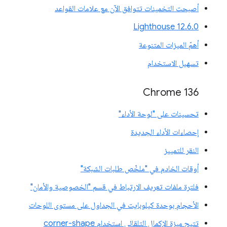
أصبحت التخمينات تتوافق الآن مع علامات القواعد
‫Lighthouse 12.6.0
أهمّ الميزات المتنوعة
تسهيل الاستخدام
Chrome 136
تحسينات على "لوحة الأداء"
إحصاءات الأداء الجديدة
النقر للتمييز
أوقات الخادم في "ملخّص طلبات الشبكة"
فلترة ملفات تعريف الارتباط في قسم "الخصوصية والأمان"
الأحجام بوحدة كيلوبايت في الجداول على مستوى اللوحات
تتيح ميزة الإكمال التلقائي استخدام corner-shape