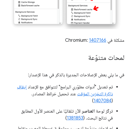
مشكلة في Chromium:
1407166
لمحات متنوّعة
في ما يلي بعض الإصلاحات الجديرة بالذكر في هذا الإصدار:
تم تعديل "أدوات مطوّري البرامج" لتتوافق مع الإعداد
إيقاف
ذاكرة التخزين المؤقت
عند تحميل خرائط المصادر.
)
1407084
(
تركّز لوحة
العناصر
الآن تلقائيًا على العنصر الأول المطابق
في نتائج البحث. (
1381853
)
إصلاحات متنوّعة لتحسين موثوقية خريطة المصدر ونقاط