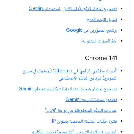
تصحيح أخطاء تتبُّع الأداء الكامل باستخدام Gemini
تبديل اتجاه الدرج
برنامج المطوّرين من Google
أهمّ الميزات المتنوعة
‫Chrome 141
"أدوات مطوّري البرامج في Chrome" (بروتوكول سياق
النموذج) لبرنامج الذكاء الاصطناعي
تصحيح أخطاء شجرة اعتمادية الشبكة باستخدام Gemini
تصدير محادثاتك مع Gemini
إعدادات التتبُّع المحفوظة في لوحة "الأداء"
فلترة طلبات الشبكة المحمية بعنوان IP
العناصر > علامة التبويب "التصميم" تضيف إمكانية