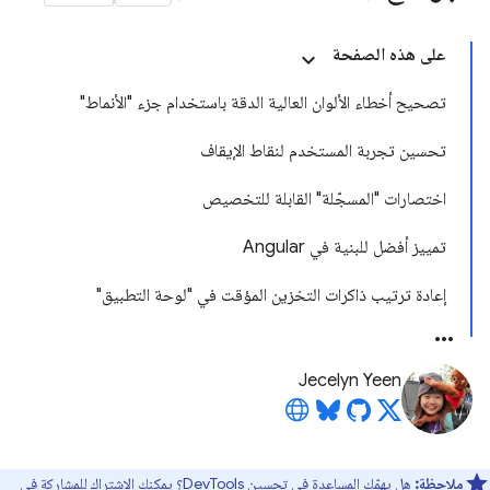
على هذه الصفحة
تصحيح أخطاء الألوان العالية الدقة باستخدام جزء "الأنماط"
تحسين تجربة المستخدم لنقاط الإيقاف
اختصارات "المسجّلة" القابلة للتخصيص
تمييز أفضل للبنية في Angular
إعادة ترتيب ذاكرات التخزين المؤقت في "لوحة التطبيق"
Jecelyn Yeen
ملاحظة:
هل يهمّك المساعدة في تحسين DevTools؟ يمكنك الاشتراك للمشاركة في