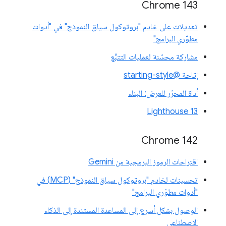
Chrome 143
تعديلات على خادم "بروتوكول سياق النموذج" في "أدوات
مطوّري البرامج"
مشاركة محسّنة لعمليات التتبُّع
إتاحة @starting-style
أداة المحرّر للعرض: البناء
Lighthouse 13
Chrome 142
اقتراحات الرموز البرمجية من Gemini
تحسينات لخادم "بروتوكول سياق النموذج" (MCP) في
"أدوات مطوّري البرامج"
الوصول بشكل أسرع إلى المساعدة المستندة إلى الذكاء
الاصطناعي