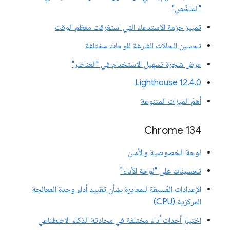
"الملخّص"
تمييز حزمة الاستدعاء التي استغرقت معظم الوقت
تحسين الحالات الفارغة للوحات مختلفة
عرض شجرة تسهيل الاستخدام في "العناصر"
‫Lighthouse 12.4.0
أهمّ الميزات المتنوعة
‫Chrome 134
لوحة الخصوصية والأمان
تحسينات على "لوحة الأداء"
الإعدادات المُسبقة للمعايرة بشأن تقييد أداء وحدة المعالجة
المركزية (CPU)
اختيار أحداث أداء مختلفة في محادثة الذكاء الاصطناعي