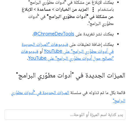
يمكنك الإبلاغ عن مشكلة في "أدوات مطوّري البرامج"
more_vert
باستخدام
المزيد من الخيارات
>
مساعدة
>
الإبلاغ
عن مشكلة في "أدوات مطوّري البرامج"
في "أدوات
مطوّري البرامج".
يمكنك نشر تغريدة على
‎@ChromeDevTools
.
يمكنك إضافة تعليقات على
فيديوهات "الميزات الجديدة
في أدوات مطوّري البرامج" على YouTube
أو
فيديوهات
"نصائح حول أدوات مطوّري البرامج" على YouTube
.
الميزات الجديدة في "أدوات مطوّري البرامج"
قائمة بكل ما تم تناوله في سلسلة
الميزات الجديدة في "أدوات مطوّري
البرامج"