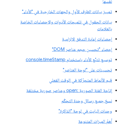
نفسها
تمييز بيانات الطرف الأول والجهات الخارجية في "الأداء"
بيانات الحقول في تلميحات الأدوات والإحصاءات الخاصة
بالعلامات
إحصاءات إعادة التدفق الإلزامية
إحصاء "تحسين حجم عناصر DOM"
توسيع تتبُّع الأداء باستخدام console.timeStamp
تحسينات على "لوحة العناصر"
قيم الأنماط المتحرّكة في الوقت الفعلي
إتاحة الفئة الصورية :open وعناصر صورية مختلفة
نسخ جميع رسائل وحدة التحكّم
وحدات البايت في لوحة "الذاكرة"
أهمّ الميزات المتنوعة