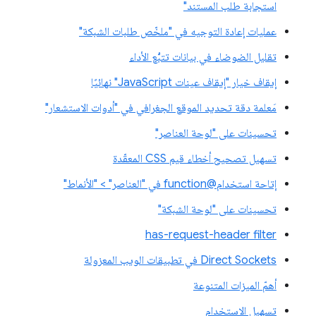
استجابة طلب المستند"
عمليات إعادة التوجيه في "ملخّص طلبات الشبكة"
تقليل الضوضاء في بيانات تتبُّع الأداء
إيقاف خيار "إيقاف عينات JavaScript" نهائيًا
مَعلمة دقة تحديد الموقع الجغرافي في "أدوات الاستشعار"
تحسينات على "لوحة العناصر"
تسهيل تصحيح أخطاء قيم CSS المعقّدة
إتاحة استخدام@function في "العناصر" > "الأنماط"
تحسينات على "لوحة الشبكة"
has-request-header filter
Direct Sockets في تطبيقات الويب المعزولة
أهمّ الميزات المتنوعة
تسهيل الاستخدام