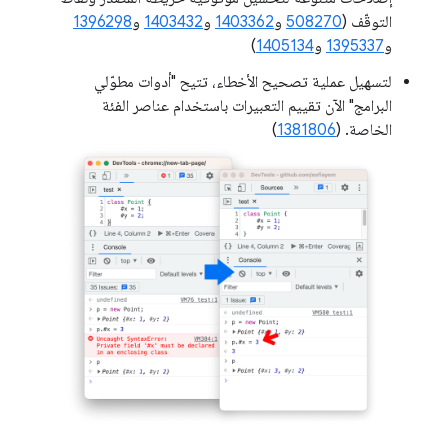
التوقّف (
508270
و
1403362
و
1403432
و
1396298
و
1395337
و
1405134
)
لتسهيل عملية تصحيح الأخطاء، تتيح "أدوات مطوّلي
البرامج" الآن تقييم التعبيرات باستخدام عناصر الفئة
الخاصة. (
1381806
)