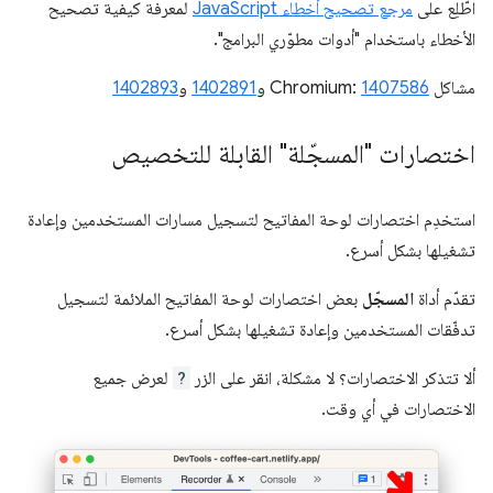
اطّلِع على
مرجع تصحيح أخطاء JavaScript
لمعرفة كيفية تصحيح
الأخطاء باستخدام "أدوات مطوّري البرامج".
مشاكل Chromium:
1407586
و
1402891
و
1402893
اختصارات "المسجّلة" القابلة للتخصيص
استخدِم اختصارات لوحة المفاتيح لتسجيل مسارات المستخدمين وإعادة
تشغيلها بشكل أسرع.
تقدّم أداة
المسجّل
بعض اختصارات لوحة المفاتيح الملائمة لتسجيل
تدفّقات المستخدمين وإعادة تشغيلها بشكل أسرع.
ألا تتذكر الاختصارات؟ لا مشكلة، انقر على الزر
?
لعرض جميع
الاختصارات في أي وقت.