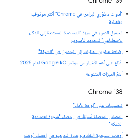
‫Chrome 139
"أدوات مطوّري البرامج في Chrome" أكثر موثوقية
وفعالية
تحميل الصور في ميزة "المساعدة المستندة إلى الذكاء
الاصطناعي" لتحديد الأسلوب
إضافة عناوين الطلبات إلى الجدول في "الشبكة"
اطّلِع على أهم الأخبار من مؤتمر Google I/O لعام 2025
أهمّ الميزات المتنوعة
‫Chrome 138
تحسينات على "لوحة الأداء"
المصادر المتصلة مُسبَقًا في إحصاء "شجرة اعتمادية
الشبكة"
أوقات استجابة الخادم وإعادة التوجيه في إحصاء "وقت