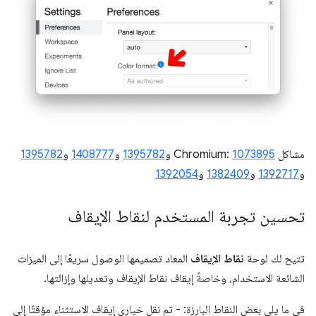
مشاكل Chromium:
1073895
و
1395782
و
1408777
و
1395782
و
1392717
و
1382409
و
1392054
تحسين تجربة المستخدم لنقاط الإيقاف
تتيح لك لوحة
نقاط الإيقاف
المعاد تصميمها الوصول سريعًا إلى الميزات
الشائعة الاستخدام، وخاصةً إيقاف نقاط الإيقاف وتعديلها وإزالتها.
في ما يلي بعض النقاط البارزة: - تم نقل خياري إيقاف الاستثناء مؤقتًا إلى