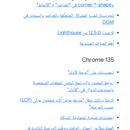
وcorner-*-shape في "العناصر" > "الأنماط"
تجريبية: تمييز المشاكل المتعلّقة بالعناصر والسمات في
DOM
الإصدار 12.5.0 من Lighthouse
أهمّ الميزات المتنوعة
Chrome 135
تحسينات على "لوحة الأداء"
روابط المصدر والبرنامج النصي للملفات الشخصية
واستدعاء الدوال في "الأداء"
إتاحة بيانات حقل "سرعة عرض أكبر محتوى مرئي (LCP)
حسب المرحلة"
إحصاءات شجرة اعتمادية الشبكة
المدة بدلاً من إجمالي الوقت ووقت الدراسة الذاتية في