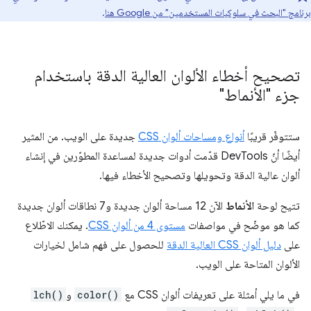
برنامج "البحث في سلوكيات المستخدمين" من Google هنا
.
تصحيح أخطاء الألوان العالية الدقة باستخدام
جزء "الأنماط"
ستتوفّر قريبًا
أنواع ومساحات ألوان CSS
جديدة على الويب. من المثير
أيضًا أنّ DevTools قدّمت أدوات جديدة لمساعدة المطوّرين في إنشاء
ألوان عالية الدقة وتحويلها وتصحيح الأخطاء فيها.
تتيح لوحة
الأنماط
الآن 12 مساحة ألوان جديدة و7 نطاقات ألوان جديدة
كما هو موضّح في مواصفات
مستوى 4 من ألوان CSS
. يمكنك الاطّلاع
على
دليل ألوان CSS العالية الدقة
للحصول على فهم شامل لخيارات
الألوان المتاحة على الويب.
في ما يلي أمثلة على تعريفات ألوان CSS مع
color()
و
lch()