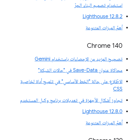
استخدام تصميم البناء الحرّ
‫Lighthouse 12.8.2
أهمّ الميزات المتنوعة
Chrome 140
تصحيح المزيد من الإحصاءات باستخدام Gemini
محاكاة عنوان Save-Data في "حالات الشبكة"
الاطّلاع على حالة "الخط الأساسي" في تلميح أداة لخاصية
CSS
تجاوز أشكال الأجهزة في تعديلات برنامج وكيل المستخدم
‫Lighthouse 12.8.0
أهمّ الميزات المتنوعة