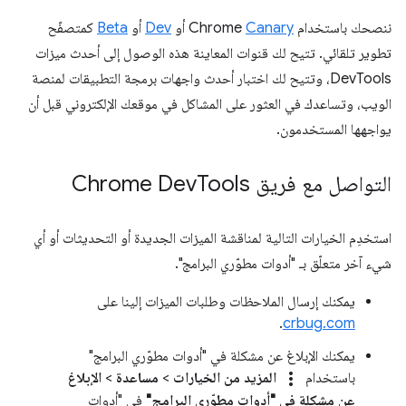
ننصحك باستخدام Chrome
Canary
أو
Dev
أو
Beta
كمتصفّح
تطوير تلقائي. تتيح لك قنوات المعاينة هذه الوصول إلى أحدث ميزات
DevTools، وتتيح لك اختبار أحدث واجهات برمجة التطبيقات لمنصة
الويب، وتساعدك في العثور على المشاكل في موقعك الإلكتروني قبل أن
يواجهها المستخدمون.
التواصل مع فريق Chrome Dev
Tools
استخدِم الخيارات التالية لمناقشة الميزات الجديدة أو التحديثات أو أي
شيء آخر متعلّق بـ "أدوات مطوّري البرامج".
يمكنك إرسال الملاحظات وطلبات الميزات إلينا على
.
crbug.com
يمكنك الإبلاغ عن مشكلة في "أدوات مطوّري البرامج"
more_vert
باستخدام
المزيد من الخيارات
>
مساعدة
>
الإبلاغ
عن مشكلة في "أدوات مطوّري البرامج"
في "أدوات