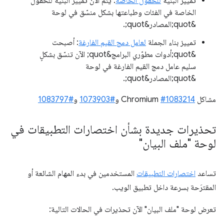
تمييز البنية
للحقول الخاصة
: يتم الآن تمييز البنية للحقول
الخاصة في الفئات وطباعتها بشكل منسّق في لوحة
&quot;المصادر&quot;.
تمييز بناء الجملة
لعامل دمج القيم الفارغة
: أصبحت
&quot;أدوات مطوّري البرامج&quot; الآن تنسّق بشكلٍ
سليم عامل دمج القيم الفارغة في لوحة
&quot;المصادر&quot;.
مشاكل Chromium
#1083214
و
#1073903
و
#1083797
تحذيرات جديدة بشأن اختصارات التطبيقات في
لوحة "ملف البيان"
تساعد
اختصارات التطبيقات
المستخدمين في بدء المهام الشائعة أو
المقترَحة بسرعة داخل تطبيق الويب.
تعرض لوحة "ملف البيان" الآن تحذيرات في الحالات التالية: