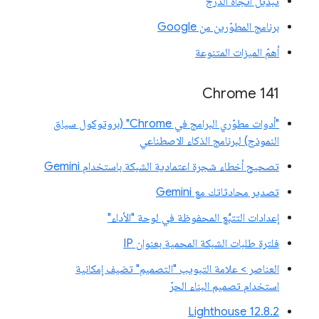
تبديل اتجاه الدرج
برنامج المطوّرين من Google
أهمّ الميزات المتنوعة
‫Chrome 141
"أدوات مطوّري البرامج في Chrome" (بروتوكول سياق
النموذج) لبرنامج الذكاء الاصطناعي
تصحيح أخطاء شجرة اعتمادية الشبكة باستخدام Gemini
تصدير محادثاتك مع Gemini
إعدادات التتبُّع المحفوظة في لوحة "الأداء"
فلترة طلبات الشبكة المحمية بعنوان IP
العناصر > علامة التبويب "التصميم" تضيف إمكانية
استخدام تصميم البناء الحرّ
‫Lighthouse 12.8.2