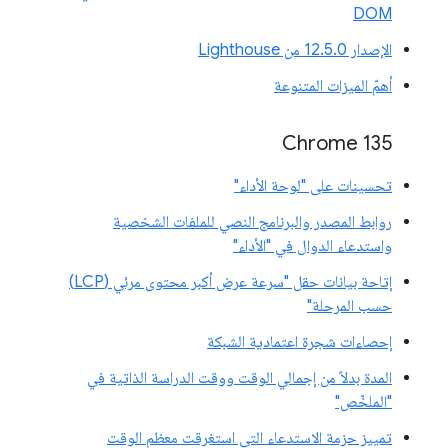
DOM
الإصدار 12.5.0 من Lighthouse
أهمّ الميزات المتنوعة
Chrome 135
تحسينات على "لوحة الأداء"
روابط المصدر والبرنامج النصي للملفات الشخصية
واستدعاء الدوال في "الأداء"
إتاحة بيانات حقل "سرعة عرض أكبر محتوى مرئي (LCP)
حسب المرحلة"
إحصاءات شجرة اعتمادية الشبكة
المدة بدلاً من إجمالي الوقت ووقت الدراسة الذاتية في
"الملخّص"
تمييز حزمة الاستدعاء التي استغرقت معظم الوقت