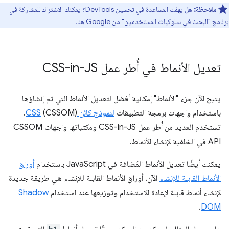
ملاحظة:
هل يهمّك المساعدة في تحسين DevTools؟ يمكنك الاشتراك للمشاركة في
برنامج "البحث في سلوكيات المستخدمين" من Google هنا
.
تعديل الأنماط في أُطر عمل CSS-in-JS
يتيح الآن جزء "الأنماط" إمكانية أفضل لتعديل الأنماط التي تم إنشاؤها
باستخدام واجهات برمجة التطبيقات
لنموذج كائن CSS
(CSSOM).
تستخدم العديد من أُطر عمل CSS-in-JS ومكتباتها واجهات CSSOM
API في الخلفية لإنشاء الأنماط.
يمكنك أيضًا تعديل الأنماط المُضافة في JavaScript باستخدام
أوراق
الأنماط القابلة للإنشاء
الآن. أوراق الأنماط القابلة للإنشاء هي طريقة جديدة
لإنشاء أنماط قابلة لإعادة الاستخدام وتوزيعها عند استخدام
Shadow
.
DOM