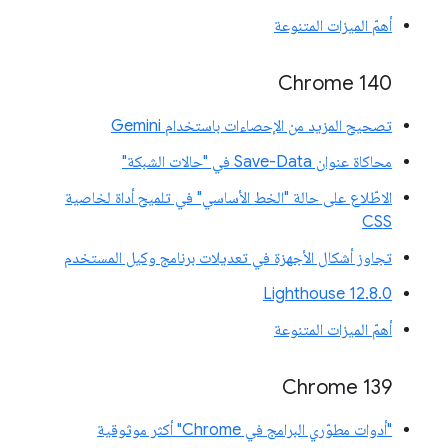
أهمّ الميزات المتنوعة
Chrome 140
تصحيح المزيد من الإحصاءات باستخدام Gemini
محاكاة عنوان Save-Data في "حالات الشبكة"
الاطّلاع على حالة "الخط الأساسي" في تلميح أداة لخاصية
CSS
تجاوز أشكال الأجهزة في تعديلات برنامج وكيل المستخدم
‫Lighthouse 12.8.0
أهمّ الميزات المتنوعة
‫Chrome 139
"أدوات مطوّري البرامج في Chrome" أكثر موثوقية