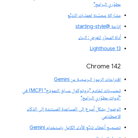
مطوّري البرامج"
مشاركة محسّنة لعمليات التتبُّع
إتاحة @starting-style
أداة المحرّر للعرض: البناء
Lighthouse 13
Chrome 142
اقتراحات الرموز البرمجية من Gemini
تحسينات لخادم "بروتوكول سياق النموذج" (MCP) في
"أدوات مطوّري البرامج"
الوصول بشكل أسرع إلى المساعدة المستندة إلى الذكاء
الاصطناعي
تصحيح أخطاء تتبُّع الأداء الكامل باستخدام Gemini