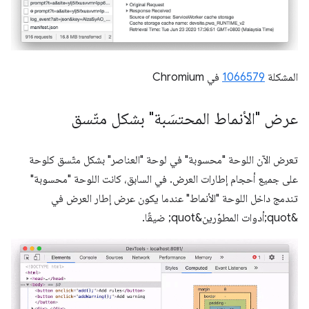
المشكلة
1066579
في Chromium
عرض "الأنماط المحتسَبة" بشكل متّسق
تعرض الآن اللوحة "محسوبة" في لوحة "العناصر" بشكل متّسق كلوحة
على جميع أحجام إطارات العرض. في السابق، كانت اللوحة "محسوبة"
تندمج داخل اللوحة "الأنماط" عندما يكون عرض إطار العرض في
&quot;أدوات المطوّرين&quot; ضيقًا.