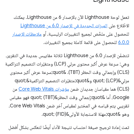
تعمل لوحة Lighthouse الآن بالإصدار 6 من Lighthouse. يمكنك
الاطّلاع على
الميزات الجديدة في الإصدار 6.0 من Lighthouse
للحصول على ملخّص لجميع التغييرات الرئيسية، أو
ملاحظات الإصدار
6.0.0
للحصول على قائمة كاملة بجميع التغييرات.
تتضمّن الإصدار 6.0 من Lighthouse ثلاثة مقاييس جديدة في التقرير،
وهي: سرعة عرض أكبر محتوى مرئي (LCP) ومتغيّرات التصميم التراكمية
(CLS) وإجمالي وقت الحظر (TBT). &quot;سرعة عرض أكبر محتوى
مرئي&quot; (LCP) و&quot;متغيّرات التصميم التراكمية&quot;
(CLS) هما مقياسان جديدان ضمن
مؤشرات Core Web Vitals
من
Google، أما &quot;إجمالي وقت الحظر&quot; (TBT) فهو مقياس
تقريبي يتم قياسه في المختبر لمقياس آخر ضمن Core Web Vitals،
وهو &quot;مهلة الاستجابة الأولى&quot; (FID).
تمت إعادة ترجيح صيغة احتساب نتيجة الأداء أيضًا لتعكس بشكل أفضل