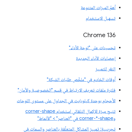
أهمّ الميزات المتنوعة
تسهيل الاستخدام
Chrome 136
تحسينات على "لوحة الأداء"
إحصاءات الأداء الجديدة
النقر للتمييز
أوقات الخادم في "ملخّص طلبات الشبكة"
فلترة ملفات تعريف الارتباط في قسم "الخصوصية والأمان"
الأحجام بوحدة كيلوبايت في الجداول على مستوى اللوحات
تتيح ميزة الإكمال التلقائي استخدام corner-shape
وcorner-*-shape في "العناصر" > "الأنماط"
تجريبية: تمييز المشاكل المتعلّقة بالعناصر والسمات في