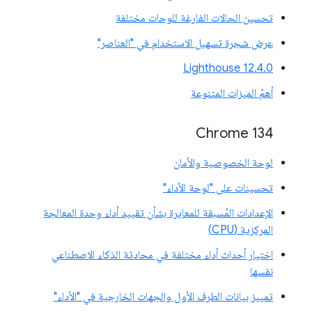
تحسين الحالات الفارغة للوحات مختلفة
عرض شجرة تسهيل الاستخدام في "العناصر"
‫Lighthouse 12.4.0
أهمّ الميزات المتنوعة
‫Chrome 134
لوحة الخصوصية والأمان
تحسينات على "لوحة الأداء"
الإعدادات المُسبقة للمعايرة بشأن تقييد أداء وحدة المعالجة
المركزية (CPU)
اختيار أحداث أداء مختلفة في محادثة الذكاء الاصطناعي
نفسها
تمييز بيانات الطرف الأول والجهات الخارجية في "الأداء"