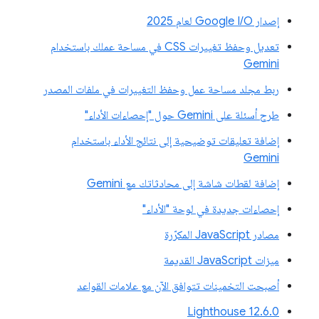
إصدار Google I/O لعام 2025
تعديل وحفظ تغييرات CSS في مساحة عملك باستخدام
Gemini
ربط مجلد مساحة عمل وحفظ التغييرات في ملفات المصدر
طرح أسئلة على Gemini حول "إحصاءات الأداء"
إضافة تعليقات توضيحية إلى نتائج الأداء باستخدام
Gemini
إضافة لقطات شاشة إلى محادثاتك مع Gemini
إحصاءات جديدة في لوحة "الأداء"
مصادر JavaScript المكرّرة
ميزات JavaScript القديمة
أصبحت التخمينات تتوافق الآن مع علامات القواعد
‫Lighthouse 12.6.0