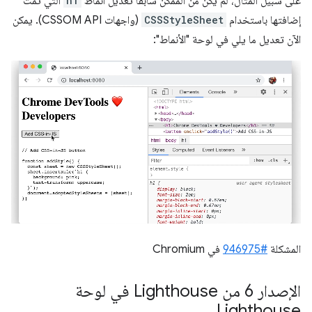
على سبيل المثال، لم يكن من الممكن سابقًا تعديل أنماط
h1
التي تمت
إضافتها باستخدام
CSSStyleSheet
(واجهات CSSOM API). يمكن
الآن تعديل ما يلي في لوحة "الأنماط":
المشكلة
#946975
في Chromium
الإصدار 6 من Lighthouse في لوحة
Lighthouse