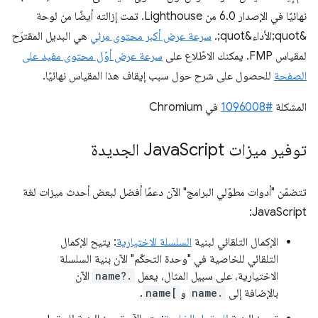
نهائيًا في الإصدار 6.0 من Lighthouse. تمت إزالته أيضًا من لوحة
&quot;الأداء&quot;.
سرعة عرض أكبر محتوى مرئي
هي البديل المقترَح
لمقياس FMP. يمكنك الاطّلاع على
سرعة عرض أوّل محتوى مفيد على
الصفحة
للحصول على شرح حول سبب إيقاف هذا المقياس نهائيًا.
المشكلة
#1096008
في Chromium
توفير ميزات Java
Script الجديدة
تتضمّن "أدوات مطوّلي البرامج" الآن دعمًا أفضل لبعض أحدث ميزات لغة
JavaScript:
الإكمال التلقائي لبنية
السلسلة الاختيارية
: يتيح الإكمال
التلقائي للخاصية في "وحدة التحكّم" الآن بنية السلسلة
الاختيارية، على سبيل المثال، يعمل
name?.
الآن
بالإضافة إلى
name.
و
name[
.