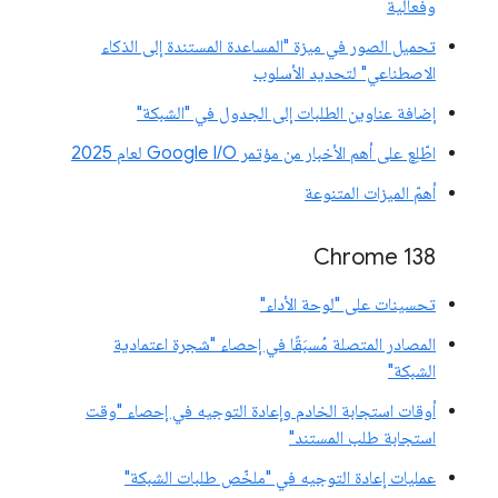
وفعالية
تحميل الصور في ميزة "المساعدة المستندة إلى الذكاء
الاصطناعي" لتحديد الأسلوب
إضافة عناوين الطلبات إلى الجدول في "الشبكة"
اطّلِع على أهم الأخبار من مؤتمر Google I/O لعام 2025
أهمّ الميزات المتنوعة
‫Chrome 138
تحسينات على "لوحة الأداء"
المصادر المتصلة مُسبَقًا في إحصاء "شجرة اعتمادية
الشبكة"
أوقات استجابة الخادم وإعادة التوجيه في إحصاء "وقت
استجابة طلب المستند"
عمليات إعادة التوجيه في "ملخّص طلبات الشبكة"