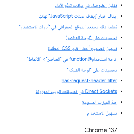
تقليل الضوضاء في بيانات تتبُّع الأداء
إيقاف خيار "إيقاف عينات JavaScript" نهائيًا
مَعلمة دقة تحديد الموقع الجغرافي في "أدوات الاستشعار"
تحسينات على "لوحة العناصر"
تسهيل تصحيح أخطاء قيم CSS المعقّدة
إتاحة استخدام@function في "العناصر" > "الأنماط"
تحسينات على "لوحة الشبكة"
has-request-header filter
Direct Sockets في تطبيقات الويب المعزولة
أهمّ الميزات المتنوعة
تسهيل الاستخدام
‫Chrome 137