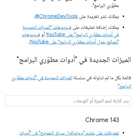
مطوّري البرامج".
يمكنك نشر تغريدة على
‎@ChromeDevTools
.
يمكنك إضافة تعليقات على
فيديوهات "الميزات الجديدة
في أدوات مطوّري البرامج" على YouTube
أو
فيديوهات
"نصائح حول أدوات مطوّري البرامج" على YouTube
.
الميزات الجديدة في "أدوات مطوّري البرامج"
قائمة بكل ما تم تناوله في سلسلة
الميزات الجديدة في "أدوات مطوّري
البرامج"
Chrome 143
تعديلات على خادم "بروتوكول سياق النموذج" في "أدوات