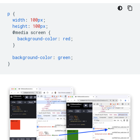
p
{
width
:
100
px
;
height
:
100
px
;
@media
screen
{
background-color
:
red
;
}
background-color
:
green
;
}