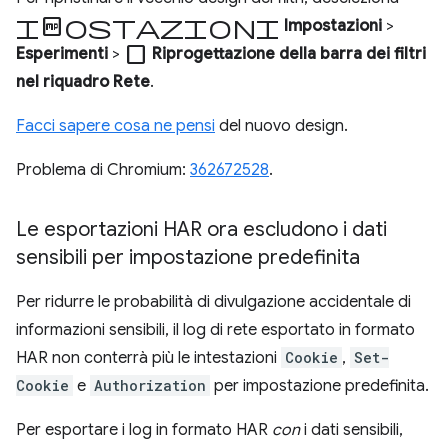
Impostazioni
Impostazioni
>
check_box_outline_blank
Esperimenti
>
Riprogettazione della barra dei filtri
nel riquadro Rete
.
Facci sapere cosa ne pensi
del nuovo design.
Problema di Chromium:
362672528
.
Le esportazioni HAR ora escludono i dati
sensibili per impostazione predefinita
Per ridurre le probabilità di divulgazione accidentale di
informazioni sensibili, il log di rete esportato in formato
HAR non conterrà più le intestazioni
Cookie
,
Set-
Cookie
e
Authorization
per impostazione predefinita.
Per esportare i log in formato HAR
con
i dati sensibili,