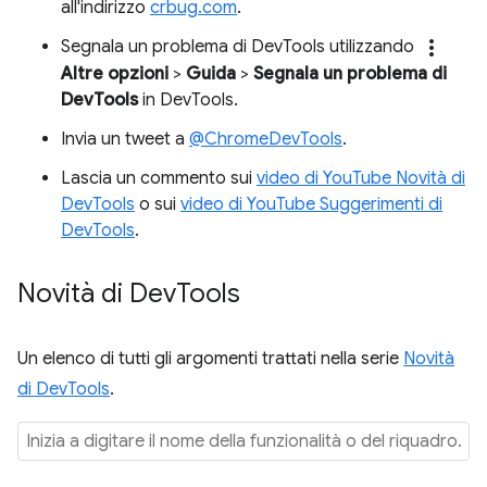
all'indirizzo
crbug.com
.
more_vert
Segnala un problema di DevTools utilizzando
Altre opzioni
>
Guida
>
Segnala un problema di
DevTools
in DevTools.
Invia un tweet a
@ChromeDevTools
.
Lascia un commento sui
video di YouTube Novità di
DevTools
o sui
video di YouTube Suggerimenti di
DevTools
.
Novità di Dev
Tools
Un elenco di tutti gli argomenti trattati nella serie
Novità
di DevTools
.