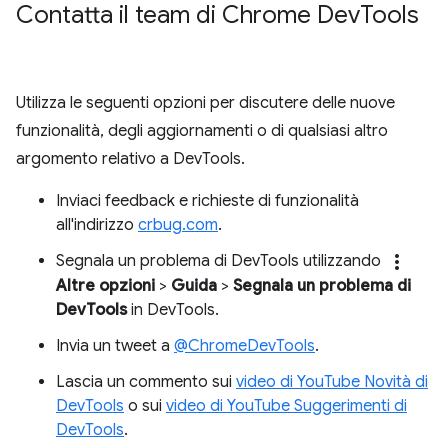
Contatta il team di Chrome Dev
Tools
Utilizza le seguenti opzioni per discutere delle nuove
funzionalità, degli aggiornamenti o di qualsiasi altro
argomento relativo a DevTools.
Inviaci feedback e richieste di funzionalità
all'indirizzo
crbug.com
.
more_vert
Segnala un problema di DevTools utilizzando
Altre opzioni
>
Guida
>
Segnala un problema di
DevTools
in DevTools.
Invia un tweet a
@ChromeDevTools
.
Lascia un commento sui
video di YouTube Novità di
DevTools
o sui
video di YouTube Suggerimenti di
DevTools
.