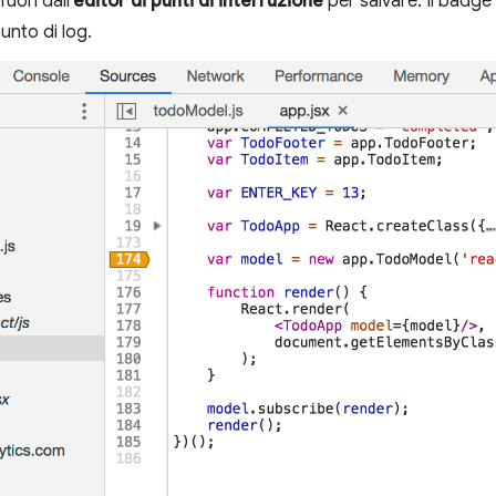
fuori dall'
editor di punti di interruzione
per salvare. Il badge
punto di log.