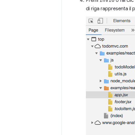
Premi
Invio
o fai clic 
di riga rappresenta il 