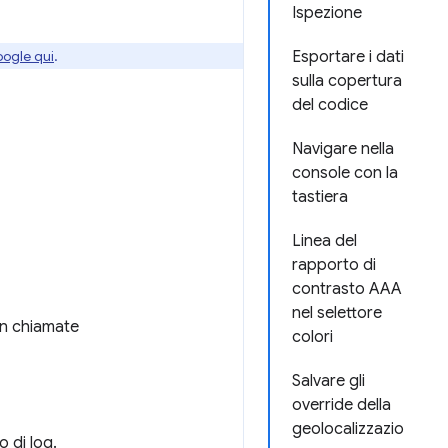
Ispezione
oogle qui
.
Esportare i dati
sulla copertura
del codice
Navigare nella
console con la
tastiera
Linea del
rapporto di
contrasto AAA
nel selettore
con chiamate
colori
Salvare gli
override della
geolocalizzazio
o di log.