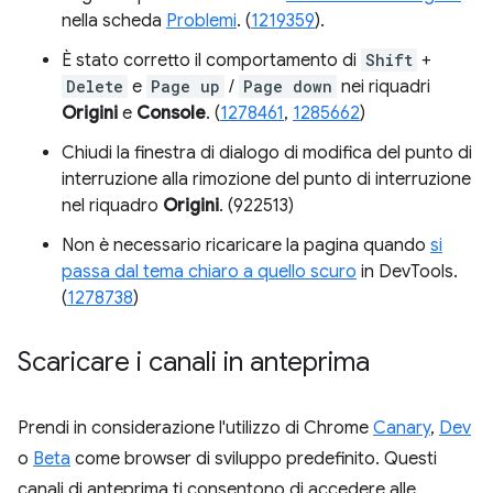
nella scheda
Problemi
. (
1219359
).
È stato corretto il comportamento di
Shift
+
Delete
e
Page up
/
Page down
nei riquadri
Origini
e
Console
. (
1278461
,
1285662
)
Chiudi la finestra di dialogo di modifica del punto di
interruzione alla rimozione del punto di interruzione
nel riquadro
Origini
. (922513)
Non è necessario ricaricare la pagina quando
si
passa dal tema chiaro a quello scuro
in DevTools.
(
1278738
)
Scaricare i canali in anteprima
Prendi in considerazione l'utilizzo di Chrome
Canary
,
Dev
o
Beta
come browser di sviluppo predefinito. Questi
canali di anteprima ti consentono di accedere alle