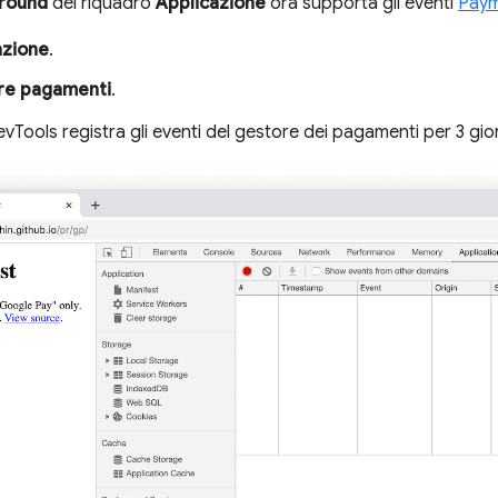
ground
del riquadro
Applicazione
ora supporta gli eventi
Paym
azione
.
re pagamenti
.
evTools registra gli eventi del gestore dei pagamenti per 3 gi