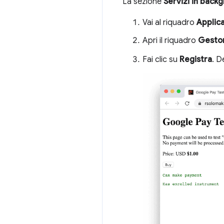
La sezione
Servizi in back
Vai al riquadro
Applic
Apri il riquadro
Gesto
Fai clic su
Registra
. D