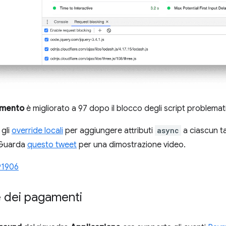
imento
è migliorato a 97 dopo il blocco degli script problemati
 gli
override locali
per aggiungere attributi
async
a ciascun t
. Guarda
questo tweet
per una dimostrazione video.
91906
 dei pagamenti