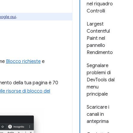
nel riquadro
Controlli
oogle qui
.
Largest
Contentful
Paint nel
pannello
Rendimento
ome
Blocco richieste
e
Segnalare
problemi di
DevTools dal
imento della tua pagina è 70
menu
lle risorse di blocco del
principale
Scaricare i
canali in
anteprima