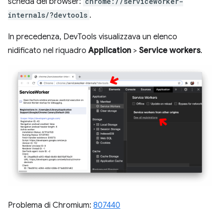
scheda del browser:
chrome://serviceworker-
internals/?devtools
.
In precedenza, DevTools visualizzava un elenco
nidificato nel riquadro
Application
>
Service workers
.
Problema di Chromium:
807440