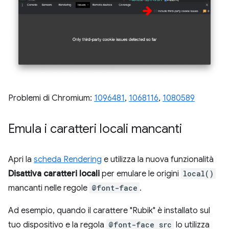
Problemi di Chromium:
1096481
,
1068116
,
1080589
Emula i caratteri locali mancanti
Apri la
scheda Rendering
e utilizza la nuova funzionalità
Disattiva caratteri locali
per emulare le origini
local()
mancanti nelle regole
@font-face
.
Ad esempio, quando il carattere "Rubik" è installato sul
tuo dispositivo e la regola
@font-face src
lo utilizza