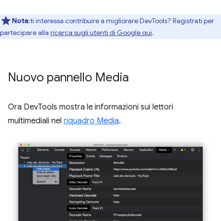
Nota
:ti interessa contribuire a migliorare DevTools? Registrati per
partecipare alla
ricerca sugli utenti di Google qui
.
Nuovo pannello Media
Ora DevTools mostra le informazioni sui lettori
multimediali nel
riquadro Media
.