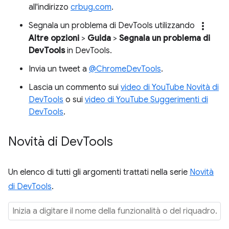
all'indirizzo
crbug.com
.
more_vert
Segnala un problema di DevTools utilizzando
Altre opzioni
>
Guida
>
Segnala un problema di
DevTools
in DevTools.
Invia un tweet a
@ChromeDevTools
.
Lascia un commento sui
video di YouTube Novità di
DevTools
o sui
video di YouTube Suggerimenti di
DevTools
.
Novità di Dev
Tools
Un elenco di tutti gli argomenti trattati nella serie
Novità
di DevTools
.