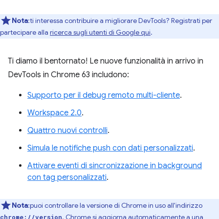
Nota
:ti interessa contribuire a migliorare DevTools? Registrati per
partecipare alla
ricerca sugli utenti di Google qui
.
Ti diamo il bentornato! Le nuove funzionalità in arrivo in
DevTools in Chrome 63 includono:
Supporto per il debug remoto multi-cliente
.
Workspace 2.0
.
Quattro nuovi controlli
.
Simula le notifiche push con dati personalizzati
.
Attivare eventi di sincronizzazione in background
con tag personalizzati
.
Nota
:puoi controllare la versione di Chrome in uso all'indirizzo
. Chrome si aggiorna automaticamente a una
chrome://version