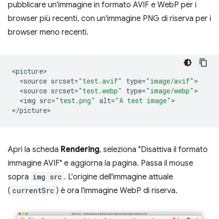
pubblicare un'immagine in formato AVIF e WebP per i
browser più recenti, con un'immagine PNG di riserva per i
browser meno recenti.
<
picture
<
source
srcset
=
"test.avif"
type
=
"image/avif"
<
source
srcset
=
"test.webp"
type
=
"image/webp"
<
img
src
=
"test.png"
alt
=
"A test image"
>

<
/picture
Apri la scheda
Rendering
, seleziona "Disattiva il formato
immagine AVIF" e aggiorna la pagina. Passa il mouse
sopra
img src
. L'origine dell'immagine attuale
(
currentSrc
) è ora l'immagine WebP di riserva.