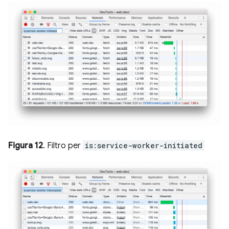
Figura 12
. Filtro per
is:service-worker-initiated