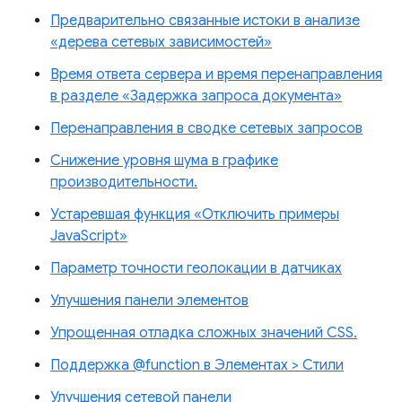
Предварительно связанные истоки в анализе
«дерева сетевых зависимостей»
Время ответа сервера и время перенаправления
в разделе «Задержка запроса документа»
Перенаправления в сводке сетевых запросов
Снижение уровня шума в графике
производительности.
Устаревшая функция «Отключить примеры
JavaScript»
Параметр точности геолокации в датчиках
Улучшения панели элементов
Упрощенная отладка сложных значений CSS.
Поддержка @function в Элементах > Стили
Улучшения сетевой панели