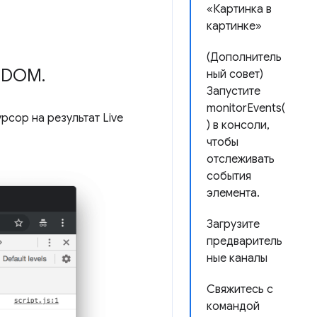
«Картинка в
картинке»
(Дополнитель
л DOM
.
ный совет)
Запустите
monitorEvents(
рсор на результат Live
) в консоли,
чтобы
отслеживать
события
элемента.
Загрузите
предваритель
ные каналы
Свяжитесь с
командой