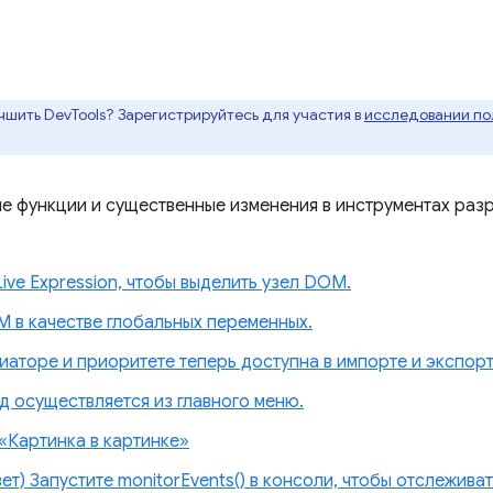
чшить DevTools? Зарегистрируйтесь для участия в
исследовании пол
ые функции и существенные изменения в инструментах раз
ive Expression, чтобы выделить узел DOM.
 в качестве глобальных переменных.
аторе и приоритете теперь доступна в импорте и экспорт
д осуществляется из главного меню.
«Картинка в картинке»
т) Запустите monitorEvents() в консоли, чтобы отслежива