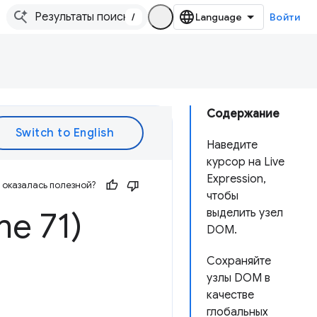
/
Войти
Содержание
Наведите
курсор на Live
Expression,
оказалась полезной?
чтобы
me 71)
выделить узел
DOM.
Сохраняйте
узлы DOM в
качестве
глобальных