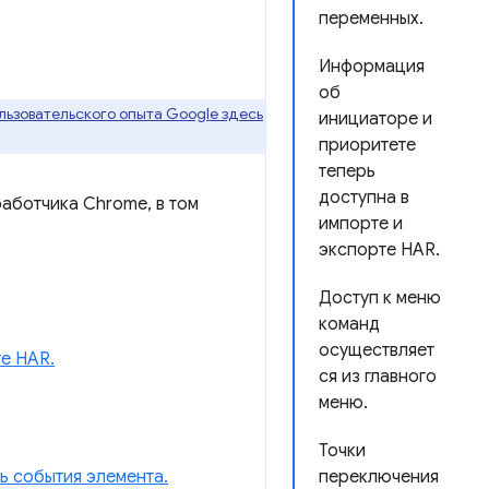
переменных.
Информация
об
ьзовательского опыта Google здесь
инициаторе и
приоритете
теперь
доступна в
работчика Chrome, в том
импорте и
экспорте HAR.
Доступ к меню
команд
осуществляет
е HAR.
ся из главного
меню.
Точки
ть события элемента.
переключения