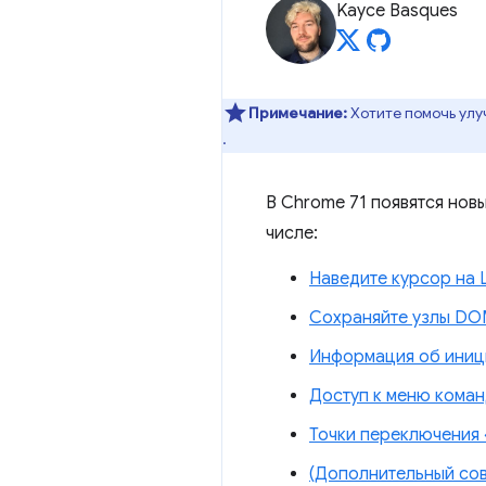
Kayce Basques
Примечание:
Хотите помочь улу
.
В Chrome 71 появятся нов
числе:
Наведите курсор на L
Сохраняйте узлы DOM
Информация об иници
Доступ к меню коман
Точки переключения 
(Дополнительный сове