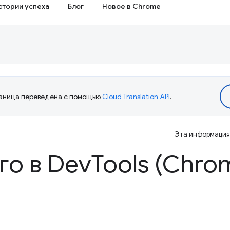
стории успеха
Блог
Новое в Chrome
аница переведена с помощью
Cloud Translation API
.
Эта информация 
го в Dev
Tools (Chro