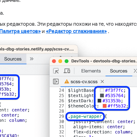
 данные:
а.
х редакторов. Эти редакторы похожи на те, что находят
Палитра цветов»
и
«Редактор сглаживания»
.