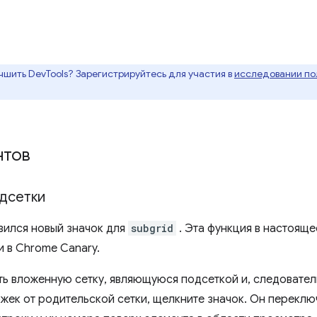
чшить DevTools? Зарегистрируйтесь для участия в
исследовании пол
нтов
дсетки
вился новый значок для
subgrid
. Эта функция в настоящ
 в Chrome Canary.
ть вложенную сетку, являющуюся подсеткой и, следоват
жек от родительской сетки, щелкните значок. Он переклю