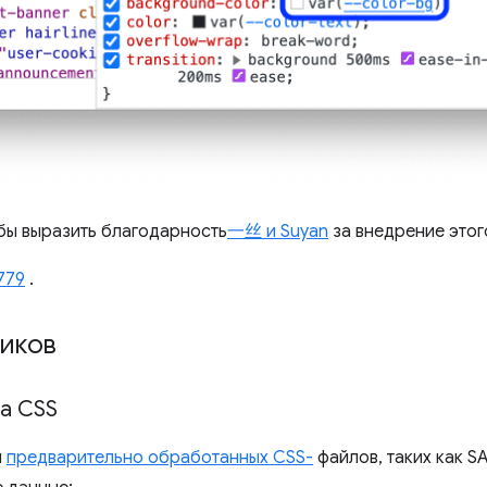
бы выразить благодарность
一丝 и Suyan
за внедрение этог
779
.
ников
а CSS
я
предварительно обработанных CSS-
файлов, таких как SA