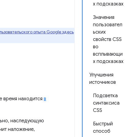
х подсказках
Значения
пользовател
ьзовательского опыта Google здесь
ьских
свойств CSS
во
всплывающи
х подсказках
Улучшения
источников
Подсветка
ее время находится
в
синтаксиса
CSS
ельно, наследующую
Быстрый
чит наложение,
способ