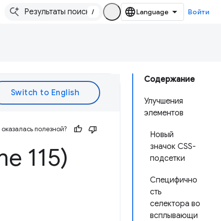
/
Войти
Содержание
Улучшения
элементов
оказалась полезной?
Новый
значок CSS-
me 115)
подсетки
Специфично
сть
селектора во
всплывающи