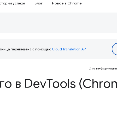
стории успеха
Блог
Новое в Chrome
аница переведена с помощью
Cloud Translation API
.
Эта информация 
го в Dev
Tools (Chro