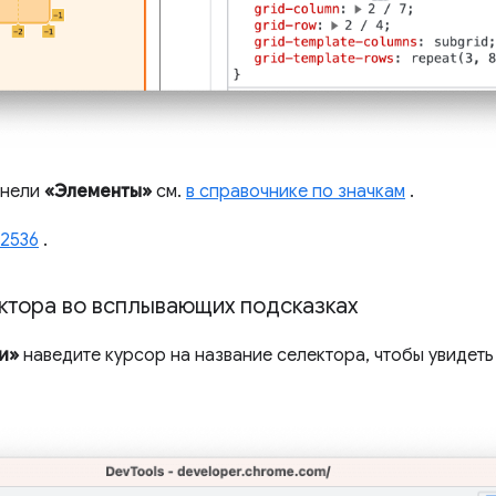
анели
«Элементы»
см.
в справочнике по значкам
.
42536
.
ктора во всплывающих подсказках
и»
наведите курсор на название селектора, чтобы увидеть