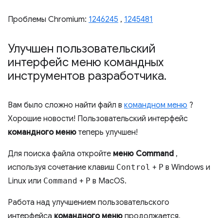
Проблемы Chromium:
1246245
,
1245481
Улучшен пользовательский
интерфейс меню командных
инструментов разработчика
.
Вам было сложно найти файл в
командном меню
?
Хорошие новости! Пользовательский интерфейс
командного меню
теперь улучшен!
Для поиска файла откройте
меню Command
,
используя сочетание клавиш
Control
+
P
в Windows и
Linux или
Command
+
P
в MacOS.
Работа над улучшением пользовательского
интерфейса
командного меню
продолжается,