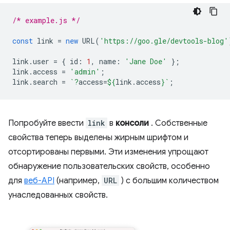
/* example.js */
const
link
=
new
URL
(
'https://goo.gle/devtools-blog'
link
.
user
=
{
id
:
1
,
name
:
'Jane Doe'
};
link
.
access
=
'admin'
;
link
.
search
=
`?
access=
${
link
.
access
}
`
;
Попробуйте ввести
link
в
консоли
. Собственные
свойства теперь выделены жирным шрифтом и
отсортированы первыми. Эти изменения упрощают
обнаружение пользовательских свойств, особенно
для
веб-API
(например,
URL
) с большим количеством
унаследованных свойств.