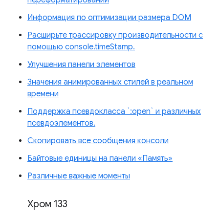
переформатировании
Информация по оптимизации размера DOM
Расширьте трассировку производительности с
помощью console.timeStamp.
Улучшения панели элементов
Значения анимированных стилей в реальном
времени
Поддержка псевдокласса `:open` и различных
псевдоэлементов.
Скопировать все сообщения консоли
Байтовые единицы на панели «Память»
Различные важные моменты
Хром 133