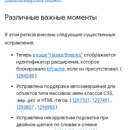
https://crbug.com/1303407
Различные важные моменты
В этом релизе внесены следующие существенные
исправления:
Теперь
в кэше "Назад/Вперед"
отображается
идентификатор расширения, которое
блокировало
bfcache,
если он присутствовал. (
1284548
)
Исправлена ​​поддержка автозавершения для
объектов типа массивов, имен классов CSS,
map.get
и HTML-тегов. (
1297101
,
1297491
,
1293807
,
1296983
)
Исправлена ​​некорректная подсветка при
двойном щелчке по словам и отмене