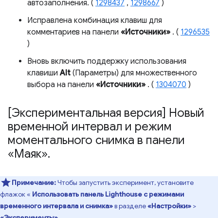
автозаполнения. (
1298437
,
1298667
)
Исправлена ​​комбинация клавиш для
комментариев на панели
«Источники»
. (
1296535
)
Вновь включить поддержку использования
клавиши
Alt
(Параметры) для множественного
выбора на панели
«Источники»
. (
1304070
)
[Экспериментальная версия] Новый
временной интервал и режим
моментального снимка в панели
«Маяк»
.
Примечание:
Чтобы запустить эксперимент, установите
флажок «
Использовать панель Lighthouse с режимами
временного интервала и снимка»
в разделе
«Настройки»
>
«Эксперименты»
.