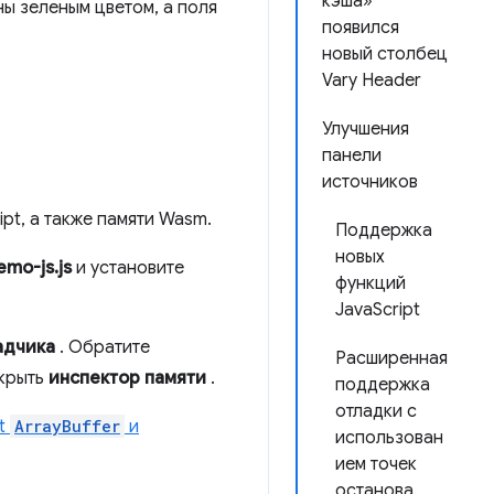
кэша»
ы зеленым цветом, а поля
появился
новый столбец
Vary Header
Улучшения
панели
источников
ipt, а также памяти Wasm.
Поддержка
новых
emo-js.js
и установите
функций
JavaScript
адчика
. Обратите
Расширенная
ткрыть
инспектор памяти
.
поддержка
отладки с
pt
ArrayBuffer
и
использован
ием точек
останова.