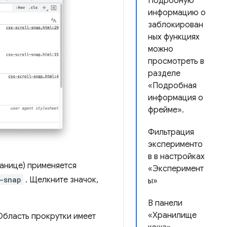
Подробную
информацию о
заблокирован
ных функциях
можно
просмотреть в
разделе
«Подробная
информация о
фрейме».
Фильтрация
эксперименто
в в настройках
анице) применяется
«Эксперимент
-snap
. Щелкните значок,
ы»
В панели
«Хранилище
Область прокрутки имеет