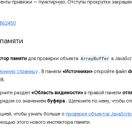
енты привязки — пунктирную. Отступы прокрутки закрашен
862450
 памяти
ктор памяти
для проверки объекта
ArrayBuffer
в JavaScr
ионную страницу
. В панели
«Источники»
откройте файл
d
18.
ерните раздел
«Область видимости»
в правой панели
отл
 рядом со значением
буфера
. Щелкните по нему, чтобы о
цией, чтобы узнать больше о
проверке объектов JavaScri
мощью этого нового инспектора памяти.