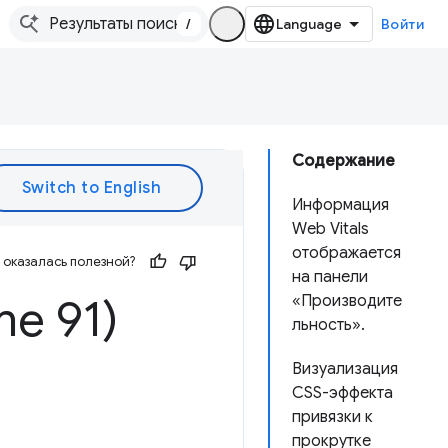
/
Войти
Содержание
Информация
Web Vitals
отображается
оказалась полезной?
на панели
me 91)
«Производите
льность».
Визуализация
CSS-эффекта
привязки к
прокрутке