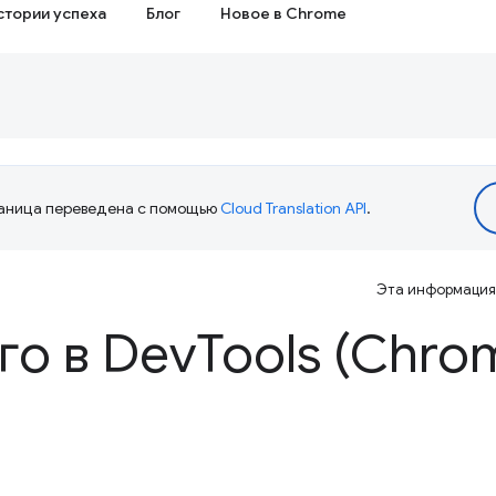
стории успеха
Блог
Новое в Chrome
аница переведена с помощью
Cloud Translation API
.
Эта информация 
го в Dev
Tools (Chro