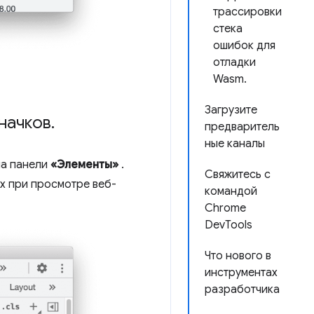
трассировки
стека
ошибок для
отладки
Wasm.
Загрузите
начков
.
предваритель
ные каналы
а панели
«Элементы»
.
Свяжитесь с
ах при просмотре веб-
командой
Chrome
DevTools
Что нового в
инструментах
разработчика