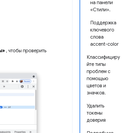
на панели
«Стили».
Поддержка
ключевого
слова
accent-color
ы»
, чтобы проверить
Классифициру
йте типы
проблем с
помощью
цветов и
значков.
Удалить
токены
доверия