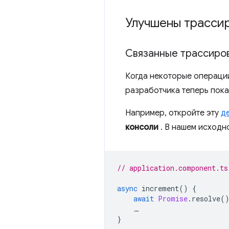
Улучшены трассир
Связанные трассиров
Когда некоторые операции
разработчика теперь пока
Например, откройте эту
д
консоли
. В нашем исход
// application.component.ts
async
increment
()
{
await
Promise
.
resolve
(
…
}