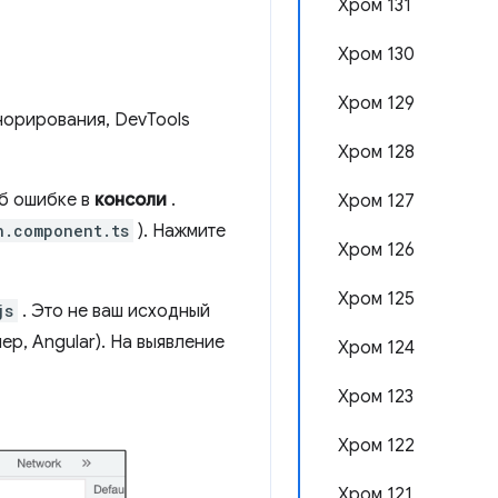
Хром 131
Хром 130
Хром 129
норирования, DevTools
Хром 128
об ошибке в
консоли
.
Хром 127
n.component.ts
). Нажмите
Хром 126
Хром 125
js
. Это не ваш исходный
р, Angular). На выявление
Хром 124
Хром 123
Хром 122
Хром 121