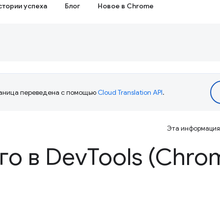
стории успеха
Блог
Новое в Chrome
аница переведена с помощью
Cloud Translation API
.
Эта информация 
го в Dev
Tools (Chro