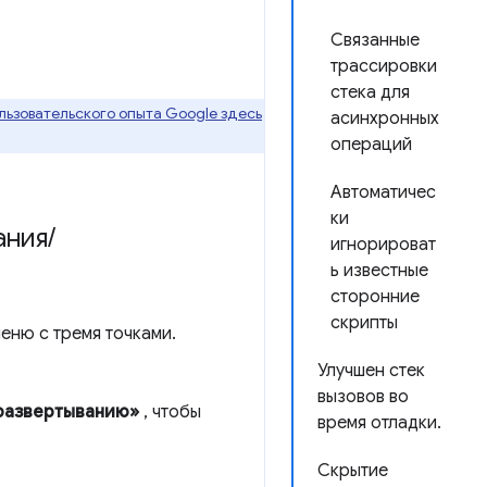
Связанные
трассировки
стека для
ьзовательского опыта Google здесь
асинхронных
операций
Автоматичес
ки
ания
/
игнорироват
ь известные
сторонние
скрипты
еню с тремя точками.
Улучшен стек
вызовов во
/развертыванию»
, чтобы
время отладки.
Скрытие