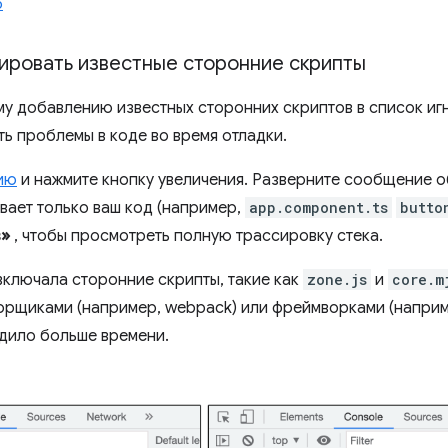
5
ировать известные сторонние скрипты
у добавлению известных сторонних скриптов в список иг
ть проблемы в коде во время отладки.
ию
и нажмите кнопку увеличения. Разверните сообщение 
вает только ваш код (например,
app.component.ts
butto
в»
, чтобы просмотреть полную трассировку стека.
включала сторонние скрипты, такие как
zone.js
и
core.m
орщиками (например, webpack) или фреймворками (наприме
дило больше времени.