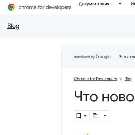
Документация
И
Blog
Эта стр
Chrome for Developers
Blog
Что ново