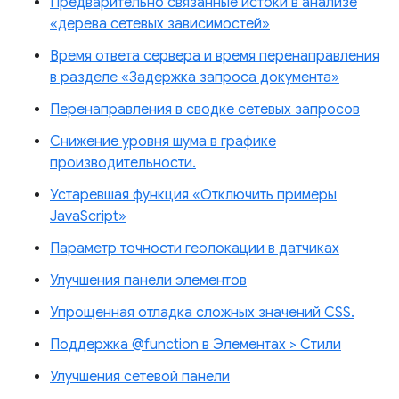
Предварительно связанные истоки в анализе
«дерева сетевых зависимостей»
Время ответа сервера и время перенаправления
в разделе «Задержка запроса документа»
Перенаправления в сводке сетевых запросов
Снижение уровня шума в графике
производительности.
Устаревшая функция «Отключить примеры
JavaScript»
Параметр точности геолокации в датчиках
Улучшения панели элементов
Упрощенная отладка сложных значений CSS.
Поддержка @function в Элементах > Стили
Улучшения сетевой панели