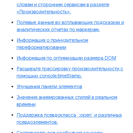
словам и сторонним сервисам в разделе
«Производительность».
Полевые данные во всплывающих подсказках и
аналитических отчетах по маркерам.
Информация о принудительном
переформатировании
Информация по оптимизации размера DOM
Расширьте трассировку производительности с
помощью console.timeStamp.
Улучшения панели элементов
Значения анимированных стилей в реальном
времени
Поддержка псевдокласса `:open` и различных
псевдоэлементов.
Скопировать все сообщения консоли