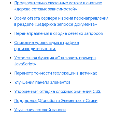
Предварительно связанные истоки в анализе
«дерева сетевых зависимостей»
Время ответа сервера и время перенаправления
в разделе «Задержка запроса документа»
Перенаправления в сводке сетевых запросов
Снижение уровня шума в графике
производительности.
Устаревшая функция «Отключить примеры
JavaScript»
Параметр точности геолокации в датчиках
Улучшения панели элементов
Упрощенная отладка сложных значений CSS.
Поддержка @function в Элементах > Стили
Улучшения сетевой панели