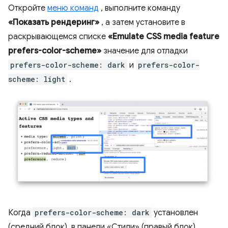
Откройте
меню команд
, выполните команду
«Показать рендеринг»
, а затем установите в
раскрывающемся списке
«Emulate CSS media feature
prefers-color-scheme»
значение для отладки
prefers-color-scheme: dark
и
prefers-color-
scheme: light
.
Когда
prefers-color-scheme: dark
установлен
(средний блок), в панели «Стили» (правый блок)