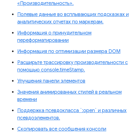
«Производительность».
Полевые данные во всплывающих подсказках и
аналитических отчетах по маркерам.
Информация о принудительном
переформатировании
Информация по оптимизации размера DOM
Расширьте трассировку производительности с
помощью console.timeStamp.
Улучшения панели элементов
Значения анимированных стилей в реальном
времени
Поддержка псевдокласса `:open` и различных
псевдоэлементов.
Скопировать все сообщения консоли