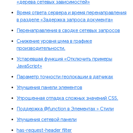
«дерева сетевых зависимостей»
Время ответа сервера и время перенаправления
в разделе «Задержка запроса документа»
Перенаправления в сводке сетевых запросов
Снижение уровня шума в графике
производительности.
Устаревшая функция «Отключить примеры
JavaScript»
Параметр точности геолокации в датчиках
Улучшения панели элементов
Упрощенная отладка сложных значений CSS.
Поддержка @function в Элементах > Стили
Улучшения сетевой панели
has-request-header filter