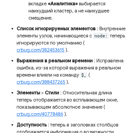
вкладке
«Аналитика»
выбирается
наихудший кластер, а не наихудшее
смещение.
Список игнорируемых элементов
: Внутренние
элементы узлов, начинающиеся с
node:
теперь
игнорируются по умолчанию (
crbug.com/382453615
).
Выражения в реальном времени
: Исправлена ​​
ошибка, из-за которой выражения в реальном
времени влияли на команду
$_
(
crbug.com/388437265
).
Элементы
>
Стили
: Относительная длина
теперь отображается во всплывающем окне,
показывающем абсолютное значение (
crbug.com/40778486
).
Доступность
: теперь в заголовках столбцов
отображается информация о возможности