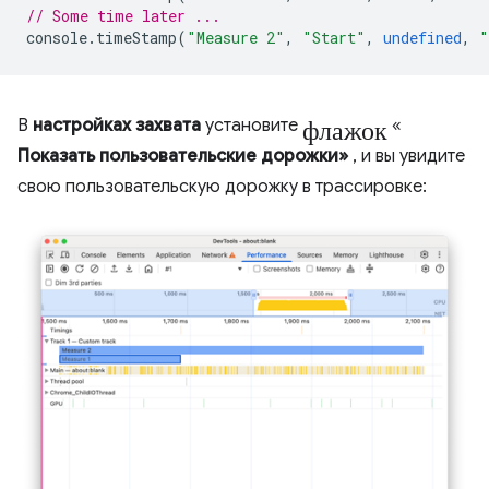
// Some time later ...
console
.
timeStamp
(
"Measure 2"
,
"Start"
,
undefined
,
"
флажок
В
настройках захвата
установите
«
Показать пользовательские дорожки»
, и вы увидите
свою пользовательскую дорожку в трассировке: