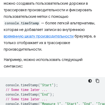
можно создавать пользовательские дорожки в
трассировке производительности и фиксировать
пользовательские метки с помощью
console.timeStamp
— более легкой альтернативы,
которая не добавляет записи во внутреннюю
временную шкалу производительности
браузера, а
только отображает их в трассировке
производительности.
Например, можно использовать следующий
синтаксис:
console
.
timeStamp
(
"Start"
);
// Some time later ...
console
.
timeStamp
(
"End"
);
// Some time later ...
console
.
timeStamp
(
"Measure 1"
,
"Start"
,
"End"
,
"Tra