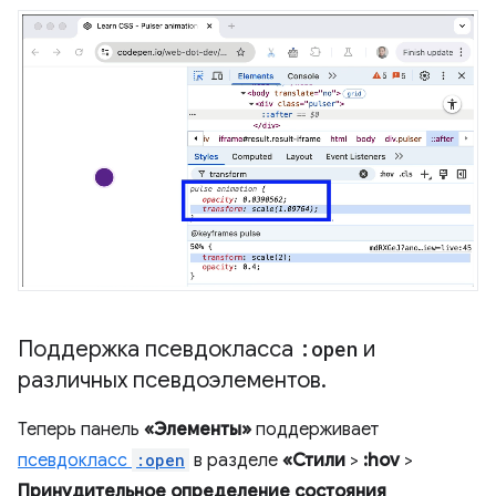
Поддержка псевдокласса
:open
и
различных псевдоэлементов
.
Теперь панель
«Элементы»
поддерживает
псевдокласс
:open
в разделе
«Стили
>
:hov
>
Принудительное определение состояния