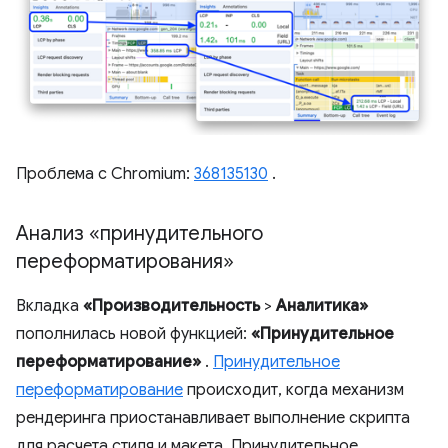
Проблема с Chromium:
368135130
.
Анализ «принудительного
переформатирования»
Вкладка
«Производительность
>
Аналитика»
пополнилась новой функцией:
«Принудительное
переформатирование»
.
Принудительное
переформатирование
происходит, когда механизм
рендеринга приостанавливает выполнение скрипта
для расчета стиля и макета. Принудительное