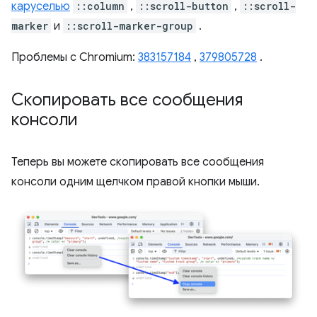
каруселью
::column
,
::scroll-button
,
::scroll-
marker
и
::scroll-marker-group
.
Проблемы с Chromium:
383157184
,
379805728
.
Скопировать все сообщения
консоли
Теперь вы можете скопировать все сообщения
консоли одним щелчком правой кнопки мыши.