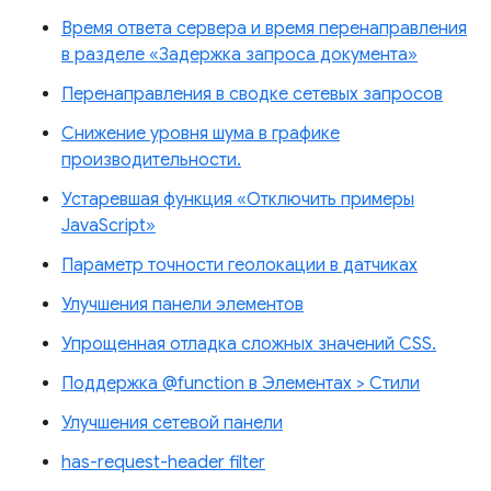
Время ответа сервера и время перенаправления
в разделе «Задержка запроса документа»
Перенаправления в сводке сетевых запросов
Снижение уровня шума в графике
производительности.
Устаревшая функция «Отключить примеры
JavaScript»
Параметр точности геолокации в датчиках
Улучшения панели элементов
Упрощенная отладка сложных значений CSS.
Поддержка @function в Элементах > Стили
Улучшения сетевой панели
has-request-header filter