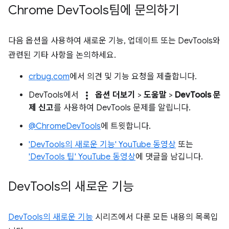
Chrome Dev
Tools팀에 문의하기
다음 옵션을 사용하여 새로운 기능, 업데이트 또는 DevTools와
관련된 기타 사항을 논의하세요.
crbug.com
에서 의견 및 기능 요청을 제출합니다.
more_vert
DevTools에서
옵션 더보기
>
도움말
>
DevTools 문
제 신고
를 사용하여 DevTools 문제를 알립니다.
@ChromeDevTools
에 트윗합니다.
'DevTools의 새로운 기능' YouTube 동영상
또는
'DevTools 팁' YouTube 동영상
에 댓글을 남깁니다.
Dev
Tools의 새로운 기능
DevTools의 새로운 기능
시리즈에서 다룬 모든 내용의 목록입