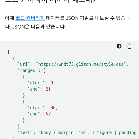
이제
코드 커버리지
데이터를 JSON 파일로 내보낼 수 있습니
다. JSON은 다음과 같습니다.
[
{
"url"
:
"https://wndt73.glitch.me/style.css"
,
"ranges"
:
[
{
"start"
:
0
,
"end"
:
21
},
{
"start"
:
45
,
"end"
:
67
}
],
"text"
:
"body { margin: 1em; } figure { padding
},