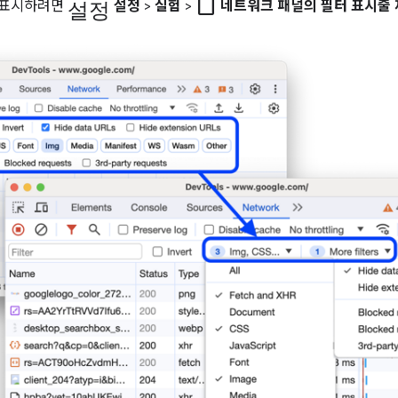
설정
check_box_outline_blank
 표시하려면
설정
>
실험
>
네트워크 패널의 필터 표시줄