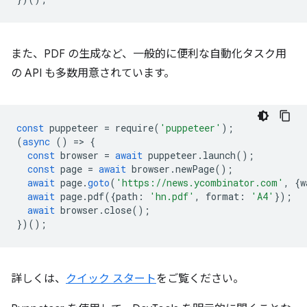
また、PDF の生成など、一般的に便利な自動化タスク用
の API も多数用意されています。
const
puppeteer
=
require
(
'puppeteer'
);
(
async
()
=
>
{
const
browser
=
await
puppeteer
.
launch
();
const
page
=
await
browser
.
newPage
();
await
page
.
goto
(
'https://news.ycombinator.com'
,
{
w
await
page
.
pdf
({
path
:
'hn.pdf'
,
format
:
'A4'
});
await
browser
.
close
();
})();
詳しくは、
クイック スタート
をご覧ください。