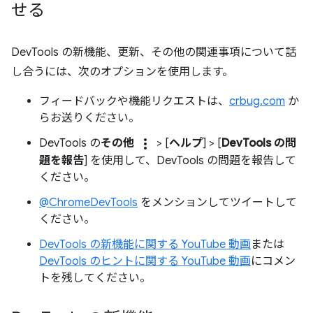
せる
DevTools の新機能、更新、その他の関連事項について話
し合うには、次のオプションを使用します。
フィードバックや機能リクエストは、
crbug.com
か
らお送りください。
more_vert
DevTools の
その他
> [
ヘルプ
] > [
DevTools の問
題を報告
] を使用して、DevTools の問題を報告して
ください。
@ChromeDevTools
をメンションしてツイートして
ください。
DevTools の新機能に関する YouTube 動画
または
DevTools のヒントに関する YouTube 動画
にコメン
トを残してください。