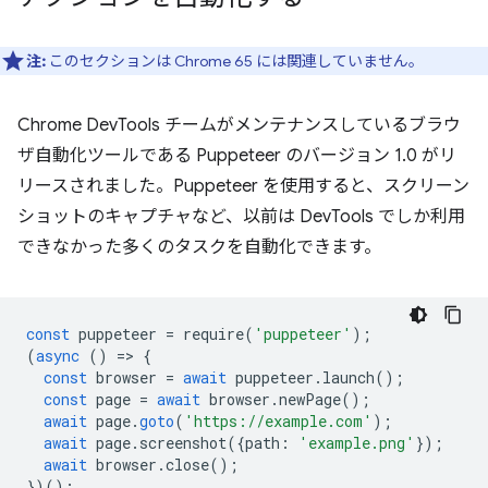
注:
このセクションは Chrome 65 には関連していません。
Chrome DevTools チームがメンテナンスしているブラウ
ザ自動化ツールである Puppeteer のバージョン 1.0 がリ
リースされました。Puppeteer を使用すると、スクリーン
ショットのキャプチャなど、以前は DevTools でしか利用
できなかった多くのタスクを自動化できます。
const
puppeteer
=
require
(
'puppeteer'
);
(
async
()
=
>
{
const
browser
=
await
puppeteer
.
launch
();
const
page
=
await
browser
.
newPage
();
await
page
.
goto
(
'https://example.com'
);
await
page
.
screenshot
({
path
:
'example.png'
});
await
browser
.
close
();
})();