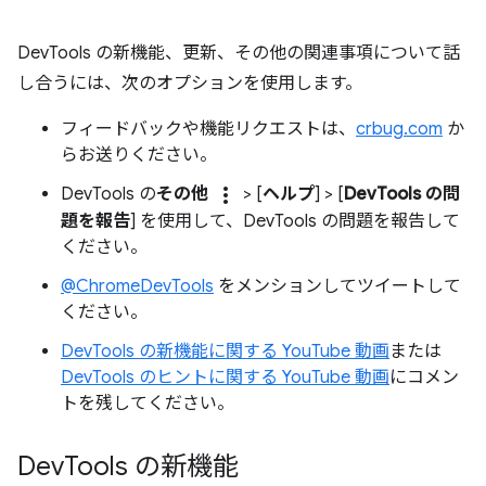
DevTools の新機能、更新、その他の関連事項について話
し合うには、次のオプションを使用します。
フィードバックや機能リクエストは、
crbug.com
か
らお送りください。
more_vert
DevTools の
その他
> [
ヘルプ
] > [
DevTools の問
題を報告
] を使用して、DevTools の問題を報告して
ください。
@ChromeDevTools
をメンションしてツイートして
ください。
DevTools の新機能に関する YouTube 動画
または
DevTools のヒントに関する YouTube 動画
にコメン
トを残してください。
Dev
Tools の新機能