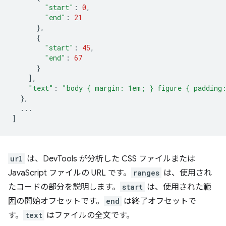
"start"
:
0
,
"end"
:
21
},
{
"start"
:
45
,
"end"
:
67
}
],
"text"
:
"body { margin: 1em; } figure { padding
},
...
]
url
は、DevTools が分析した CSS ファイルまたは
JavaScript ファイルの URL です。
ranges
は、使用され
たコードの部分を説明します。
start
は、使用された範
囲の開始オフセットです。
end
は終了オフセットで
す。
text
はファイルの全文です。