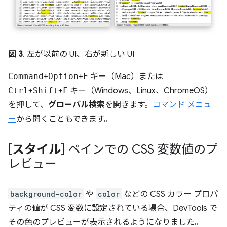
図 3
. 左が以前の UI、右が新しい UI
Command
+
Option
+
F
キー（Mac）または
Ctrl
+
Shift
+
F
キー（Windows、Linux、ChromeOS）
を押して、
グローバル検索
を開きます。
コマンド メニュ
ー
から開くこともできます。
[
スタイル
] ペインでの CSS 変数値のプ
レビュー
background-color
や
color
などの CSS カラー プロパ
ティの値が CSS 変数に設定されている場合、DevTools で
その色のプレビューが表示されるようになりました。