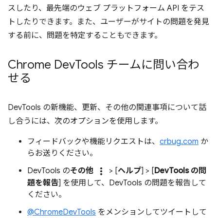
スしたり、最先端のウェブ プラットフォーム API をテス
トしたりできます。また、ユーザーがサイトの問題を発見
する前に、問題を特定することもできます。
Chrome Dev
Tools チームに問い合わ
せる
DevTools の新機能、更新、その他の関連事項について話
し合うには、次のオプションを使用します。
フィードバックや機能リクエストは、
crbug.com
か
らお送りください。
more_vert
DevTools の
その他
> [
ヘルプ
] > [
DevTools の問
題を報告
] を使用して、DevTools の問題を報告して
ください。
@ChromeDevTools
をメンションしてツイートして