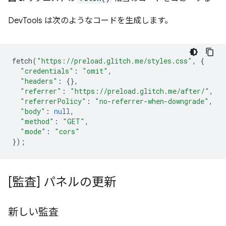
DevTools は次のようなコードを生成します。
fetch
(
"https://preload.glitch.me/styles.css"
,
{
"credentials"
:
"omit"
,
"headers"
:
{},
"referrer"
:
"https://preload.glitch.me/after/"
,
"referrerPolicy"
:
"no-referrer-when-downgrade"
,
"body"
:
null
,
"method"
:
"GET"
,
"mode"
:
"cors"
});
[監査] パネルの更新
新しい監査