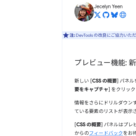
Jecelyn Yeen
注:
DevTools の改良にご協力い
プレビュー機能: 
新しい [
CSS の概要
] パネ
要をキャプチャ
] をクリッ
情報をさらにドリルダウンす
ている要素のリストが表示さ
[
CSS の概要
] パネルはプ
からの
フィードバック
をお