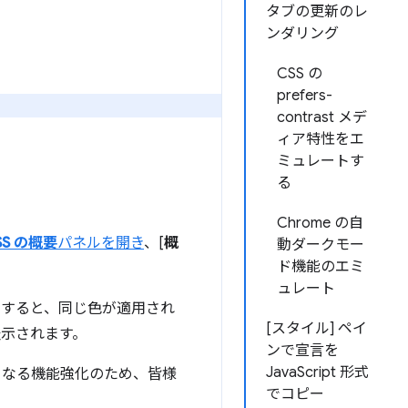
タブの更新のレ
ンダリング
CSS の
prefers-
contrast メデ
ィア特性をエ
ミュレートす
る
Chrome の自
SS の概要
パネルを開き
、[
概
動ダークモー
ド機能のエミ
ュレート
クすると、同じ色が適用され
[スタイル] ペイ
表示されます。
ンで宣言を
JavaScript 形式
らなる機能強化のため、皆様
でコピー