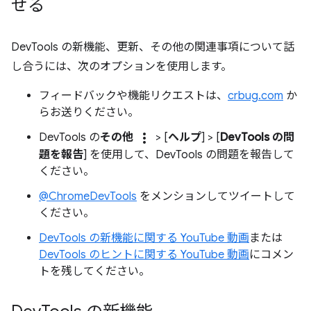
せる
DevTools の新機能、更新、その他の関連事項について話
し合うには、次のオプションを使用します。
フィードバックや機能リクエストは、
crbug.com
か
らお送りください。
more_vert
DevTools の
その他
> [
ヘルプ
] > [
DevTools の問
題を報告
] を使用して、DevTools の問題を報告して
ください。
@ChromeDevTools
をメンションしてツイートして
ください。
DevTools の新機能に関する YouTube 動画
または
DevTools のヒントに関する YouTube 動画
にコメン
トを残してください。