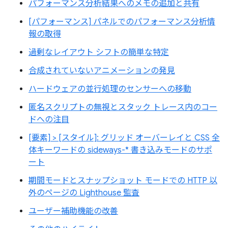
パフォーマンス分析結果へのメモの追加と共有
[パフォーマンス] パネルでのパフォーマンス分析情
報の取得
過剰なレイアウト シフトの簡単な特定
合成されていないアニメーションの発見
ハードウェアの並行処理のセンサーへの移動
匿名スクリプトの無視とスタック トレース内のコー
ドへの注目
[要素] > [スタイル]: グリッド オーバーレイと CSS 全
体キーワードの sideways-* 書き込みモードのサポ
ート
期間モードとスナップショット モードでの HTTP 以
外のページの Lighthouse 監査
ユーザー補助機能の改善