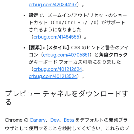
crbug.com/420344137
）。
設定
で、ズームイン/アウト/リセットのショー
トカット（
Cmd/Ctrl
+
+/-/0
）がサポート
されるようになりました
（
crbug.com/41484555
）。
[要素]
>
[スタイル]
: CSS のヒントと警告のアイ
コン（
crbug.com/40706851
）と
角度クロック
がキーボード フォーカス可能になりました
（
crbug.com/401212624
、
crbug.com/401213524
）。
プレビュー チャネルをダウンロードす
る
Chrome の
Canary
、
Dev
、
Beta
をデフォルトの開発ブラ
ウザとして使用することを検討してください。これらのプ