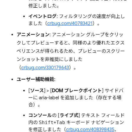
修正しました。
イベントログ
: フィルタリングの速度が向上し
ました（
crbug.com/40783421
）。
アニメーション
: アニメーション グループをクリッ
クしてプレビューすると、同様のより優れたエクス
ペリエンスが得られるため、プレビューのスクリー
ンショットを非推奨にしました
（
crbug.com/330179643
）。
ユーザー補助機能
:
[
ソース
] > [
DOM ブレークポイント
] サイドバ
ーに aria-label を追加しました（存在する場
合）。
コンソール
の [
ライブ式
] テキスト フィールド
内の
Shift
+
Tab
キーボード ナビゲーション
を修正しました（
crbug.com/408398435
、