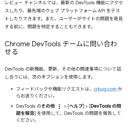
レビュー チャンネルでは、最新の DevTools 機能にアクセ
スしたり、最先端のウェブ プラットフォーム API をテス
トしたりできます。また、ユーザーがサイトの問題を発見
する前に、問題を特定することもできます。
Chrome Dev
Tools チームに問い合わ
せる
DevTools の新機能、更新、その他の関連事項について話
し合うには、次のオプションを使用します。
フィードバックや機能リクエストは、
crbug.com
か
らお送りください。
more_vert
DevTools の
その他
> [
ヘルプ
] > [
DevTools の問
題を報告
] を使用して、DevTools の問題を報告して
ください。