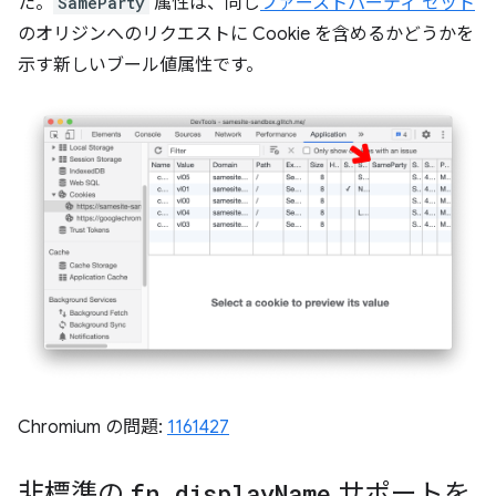
た。
SameParty
属性は、同じ
ファーストパーティ セット
のオリジンへのリクエストに Cookie を含めるかどうかを
示す新しいブール値属性です。
Chromium の問題:
1161427
非標準の
fn
.
display
Name
サポートを