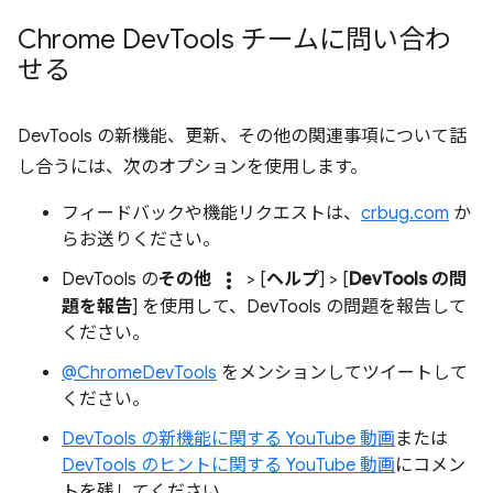
Chrome Dev
Tools チームに問い合わ
せる
DevTools の新機能、更新、その他の関連事項について話
し合うには、次のオプションを使用します。
フィードバックや機能リクエストは、
crbug.com
か
らお送りください。
more_vert
DevTools の
その他
> [
ヘルプ
] > [
DevTools の問
題を報告
] を使用して、DevTools の問題を報告して
ください。
@ChromeDevTools
をメンションしてツイートして
ください。
DevTools の新機能に関する YouTube 動画
または
DevTools のヒントに関する YouTube 動画
にコメン
トを残してください。