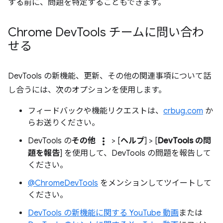
する前に、問題を特定することもできます。
Chrome Dev
Tools チームに問い合わ
せる
DevTools の新機能、更新、その他の関連事項について話
し合うには、次のオプションを使用します。
フィードバックや機能リクエストは、
crbug.com
か
らお送りください。
more_vert
DevTools の
その他
> [
ヘルプ
] > [
DevTools の問
題を報告
] を使用して、DevTools の問題を報告して
ください。
@ChromeDevTools
をメンションしてツイートして
ください。
DevTools の新機能に関する YouTube 動画
または