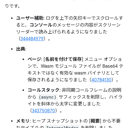
りです。
ユーザー補助
: ログを上下の矢印キーでスクロールす
ると、
コンソール
のメッセージの内容がスクリーン
リーダーで読み上げられるようになりました
（
344484979
）。
出典
:
ページ
: [
名前を付けて保存
] メニュー オプショ
ンで、Wasm モジュール ファイルが Base64 テ
キストではなく有効な wasm バイナリとして
保存されるようになりました（
40784130
）。
コールスタック
: 非同期コールフレームの説明
から
(async)
サフィックスを削除し、ハイラ
イトを斜体から太字に変更しました
（
343750870
）。
メモリ
: ヒープ スナップショットの [
概要
] から不要
InternalNodes