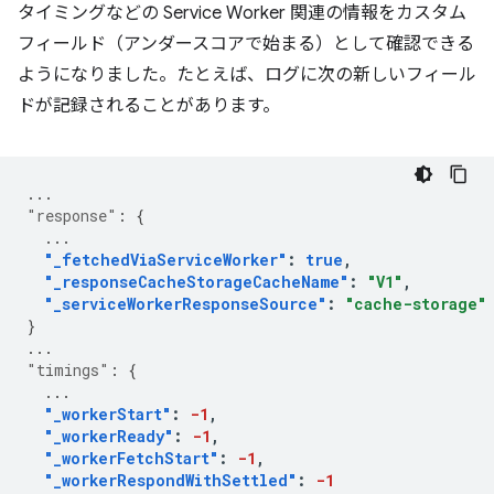
タイミングなどの Service Worker 関連の情報をカスタム
フィールド（アンダースコアで始まる）として確認できる
ようになりました。たとえば、ログに次の新しいフィール
ドが記録されることがあります。
...
"response"
:
{
...
"_fetchedViaServiceWorker"
:
true
,
"_responseCacheStorageCacheName"
:
"V1"
,
"_serviceWorkerResponseSource"
:
"cache-storage"
}
...
"timings"
:
{
...
"_workerStart"
:
-1
,
"_workerReady"
:
-1
,
"_workerFetchStart"
:
-1
,
"_workerRespondWithSettled"
:
-1