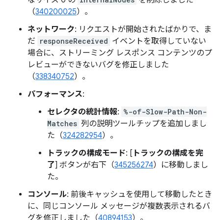
なサイズ 0 の
を削除しました
（
340200025
）。
ネットワーク
: リクエストが開始されたばかりで、ま
だ
responseReceived
イベントを取得していない
場合に、ストリーミング レスポンス コンテンツのプ
レビューができないバグを修正しました
（
338340752
）。
パフォーマンス
:
セレクタの統計情報
:
%-of-Slow-Path-Non-
Matches
列の説明ツールチップを追加しまし
た（
324282954
）。
トラックの構成モード
: [
トラックの構成を完
了
] ボタンが右下（
345256274
）に移動しまし
た。
コンソール
: 前後キャッシュを使用して移動したとき
に、同じコンソール メッセージが複数表示されるバ
グを修正しました（
40894153
）。