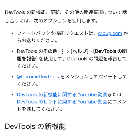
DevTools の新機能、更新、その他の関連事項について話
し合うには、次のオプションを使用します。
フィードバックや機能リクエストは、
crbug.com
か
らお送りください。
more_vert
DevTools の
その他
> [
ヘルプ
] > [
DevTools の問
題を報告
] を使用して、DevTools の問題を報告して
ください。
@ChromeDevTools
をメンションしてツイートして
ください。
DevTools の新機能に関する YouTube 動画
または
DevTools のヒントに関する YouTube 動画
にコメン
トを残してください。
Dev
Tools の新機能