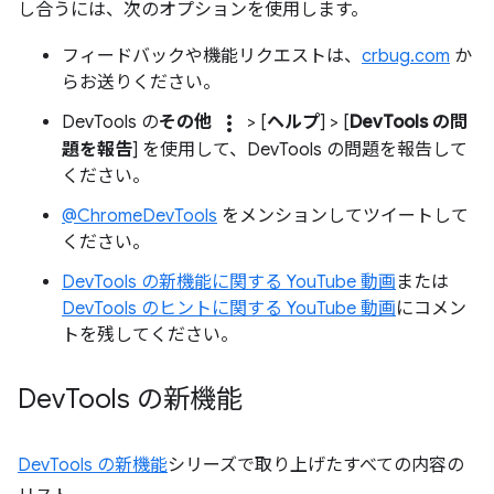
し合うには、次のオプションを使用します。
フィードバックや機能リクエストは、
crbug.com
か
らお送りください。
more_vert
DevTools の
その他
> [
ヘルプ
] > [
DevTools の問
題を報告
] を使用して、DevTools の問題を報告して
ください。
@ChromeDevTools
をメンションしてツイートして
ください。
DevTools の新機能に関する YouTube 動画
または
DevTools のヒントに関する YouTube 動画
にコメン
トを残してください。
Dev
Tools の新機能
DevTools の新機能
シリーズで取り上げたすべての内容の