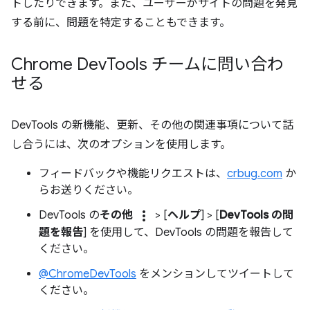
トしたりできます。また、ユーザーがサイトの問題を発見
する前に、問題を特定することもできます。
Chrome Dev
Tools チームに問い合わ
せる
DevTools の新機能、更新、その他の関連事項について話
し合うには、次のオプションを使用します。
フィードバックや機能リクエストは、
crbug.com
か
らお送りください。
more_vert
DevTools の
その他
> [
ヘルプ
] > [
DevTools の問
題を報告
] を使用して、DevTools の問題を報告して
ください。
@ChromeDevTools
をメンションしてツイートして
ください。