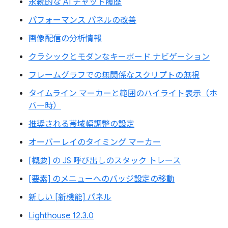
永続的な AI チャット履歴
パフォーマンス パネルの改善
画像配信の分析情報
クラシックとモダンなキーボード ナビゲーション
フレームグラフでの無関係なスクリプトの無視
タイムライン マーカーと範囲のハイライト表示（ホ
バー時）
推奨される帯域幅調整の設定
オーバーレイのタイミング マーカー
[概要] の JS 呼び出しのスタック トレース
[要素] のメニューへのバッジ設定の移動
新しい [新機能] パネル
Lighthouse 12.3.0