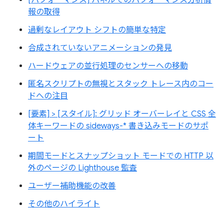
[パフォーマンス] パネルでのパフォーマンス分析情
報の取得
過剰なレイアウト シフトの簡単な特定
合成されていないアニメーションの発見
ハードウェアの並行処理のセンサーへの移動
匿名スクリプトの無視とスタック トレース内のコー
ドへの注目
[要素] > [スタイル]: グリッド オーバーレイと CSS 全
体キーワードの sideways-* 書き込みモードのサポ
ート
期間モードとスナップショット モードでの HTTP 以
外のページの Lighthouse 監査
ユーザー補助機能の改善
その他のハイライト