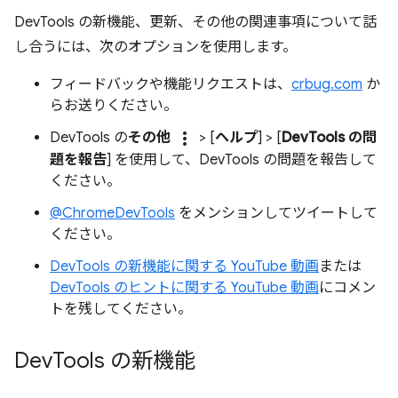
DevTools の新機能、更新、その他の関連事項について話
し合うには、次のオプションを使用します。
フィードバックや機能リクエストは、
crbug.com
か
らお送りください。
more_vert
DevTools の
その他
> [
ヘルプ
] > [
DevTools の問
題を報告
] を使用して、DevTools の問題を報告して
ください。
@ChromeDevTools
をメンションしてツイートして
ください。
DevTools の新機能に関する YouTube 動画
または
DevTools のヒントに関する YouTube 動画
にコメン
トを残してください。
Dev
Tools の新機能