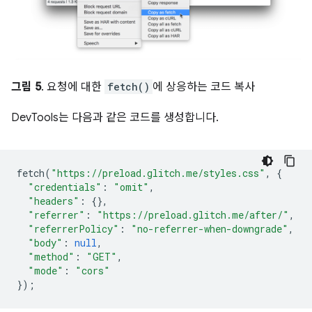
그림 5
. 요청에 대한
fetch()
에 상응하는 코드 복사
DevTools는 다음과 같은 코드를 생성합니다.
fetch
(
"https://preload.glitch.me/styles.css"
,
{
"credentials"
:
"omit"
,
"headers"
:
{},
"referrer"
:
"https://preload.glitch.me/after/"
,
"referrerPolicy"
:
"no-referrer-when-downgrade"
,
"body"
:
null
,
"method"
:
"GET"
,
"mode"
:
"cors"
});