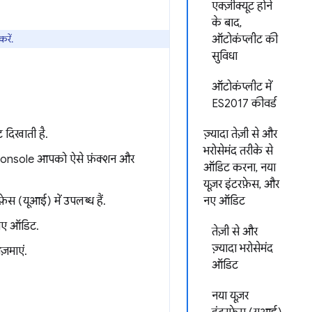
एक्ज़ीक्यूट होने
के बाद,
रें.
ऑटोकंप्लीट की
सुविधा
ऑटोकंप्लीट में
ES2017 कीवर्ड
 दिखाती है.
ज़्यादा तेज़ी से और
भरोसेमंद तरीके से
 Console आपको ऐसे फ़ंक्शन और
ऑडिट करना, नया
यूज़र इंटरफ़ेस, और
ेस (यूआई) में उपलब्ध हैं.
नए ऑडिट
 नए ऑडिट.
तेज़ी से और
ज़्यादा भरोसेमंद
ज़माएं.
ऑडिट
नया यूज़र