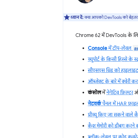
ध्यान दें:
क्या आपको DevTools को बेहतर ब
Chrome 62 में DevTools के लि
Console
में टॉप-लेवल
a
व्यूपोर्ट के किसी हिस्से के स
सीएसएस ग्रिड को हाइलाइ
ऑब्जेक्ट के बारे में क्वेरी 
कंसोल
में
नेगेटिव फ़िल्टर
औ
नेटवर्क
पैनल में HAR फ़ाइलें
प्रीव्यू किए जा सकने वाले 
कैश मेमोरी को डीबग करने क
ब्लॉक-लेवल पर कोड कवर