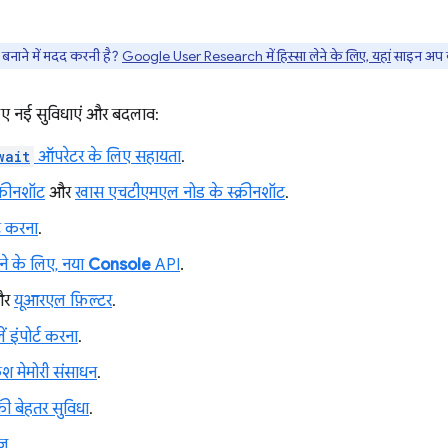
नाने में मदद करनी है?
Google User Research में हिस्सा लेने के लिए, यहां
साइन अप क
ए नई सुविधाएं और बदलाव:
wait
ऑपरेटर के लिए सहायता
.
्क्रीनशॉट
और
खास एचटीएमएल नोड के स्क्रीनशॉट
.
ट करना
.
करने के लिए, नया
Console
API
.
र
यूआरएल फ़िल्टर
.
 इंपोर्ट करना
.
कैश मेमोरी संसाधन
.
ी बेहतर सुविधा
.
ेज
.